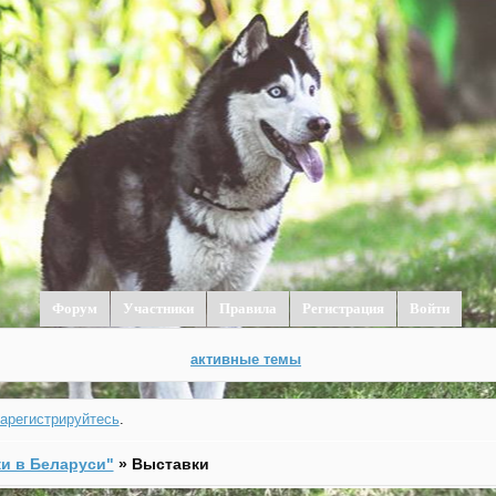
Форум
Участники
Правила
Регистрация
Войти
активные темы
зарегистрируйтесь
.
и в Беларуси"
»
Выставки