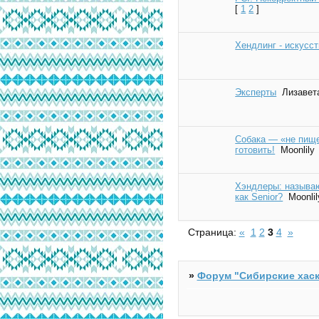
[
1
2
]
Хендлинг - искусст
Эксперты
Лизавет
Собака — «не пище
готовить!
Moonlily
Хэндлеры: называют
как Senior?
Moonlil
Страница:
«
1
2
3
4
»
»
Форум "Cибирские хаск