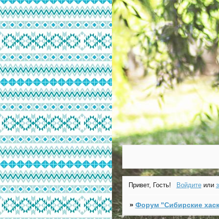
Привет, Гость!
Войдите
или
»
Форум "Cибирские хаск