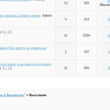
0
13
525
Blizza
во показать Собаку в ринге
Admin
4
413
0
а
[
1
2
]
11
2354
0
вик»? Вы просто не умеете ее
1
167
1
ся Junior, а за свои услуги берут
y
[
1
2
]
11
605
1
и в Беларуси"
»
Выставки