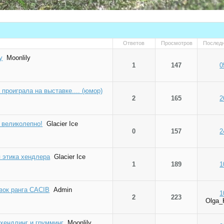
Ответов
Просмотров
Послед
у
Moonlily
1
147
0
проиграла на выставке.... (юмор)
2
165
2
 великолепно!
Glacier Ice
0
157
2
 этика хендлера
Glacier Ice
1
189
1
вок ранга CACIB
Admin
1
2
223
Olga_
 хендлинг и грумминг
Moonlily