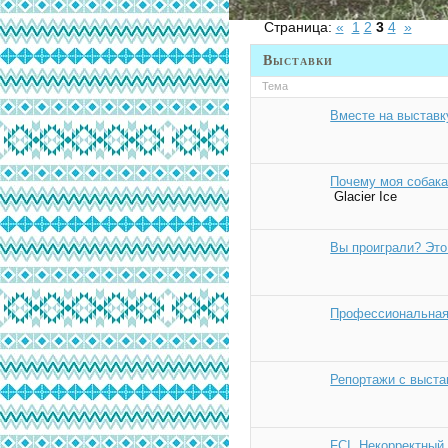
Страница:
«
1
2
3
4
»
Выставки
Тема
Вместе на выставк
Почему моя собака 
Glacier Ice
Вы проиграли? Это
Профессиональная
Репортажи с выста
FCI. Некорректный