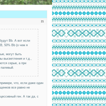
21
будут Bb. А вот если
BB, 50% Bb (о чем я
ные, могут быть
ны высветления и т.д.,
ются серые, а при
 палевый.
 примере, что, если даже один
 щенков все равно не
цессивный ген. А так да, с