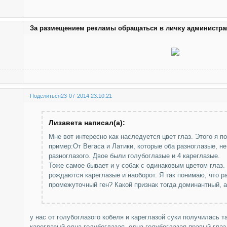
За размещением рекламы обращаться в личку администр
Поделиться
23-07-2014 23:10:21
Лизавета написал(а):
Мне вот интересно как наследуется цвет глаз. Этого я по
пример:От Вегаса и Латики, которые оба разноглазые, н
разноглазого. Двое были голубоглазые и 4 кареглазые.
Тоже самое бывает и у собак с одинаковым цветом глаз.
рождаются кареглазые и наоборот. Я так понимаю, что р
промежуточный ген? Какой признак тогда доминантный, 
у нас от голубоглазого кобеля и кареглазой суки получилась т
кареглазый,одна голубоглазая, одна голубоглазая правый глаз 