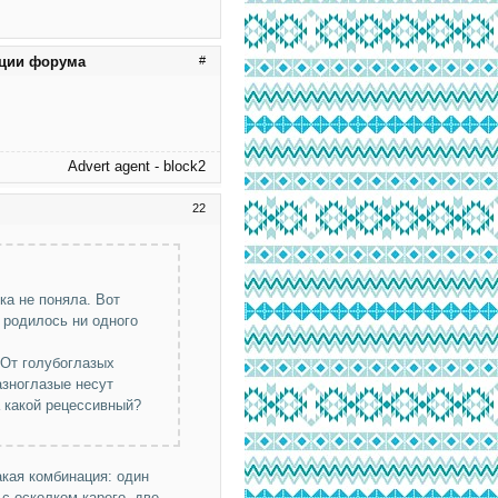
ации форума
#
Advert agent - block2
22
ка не поняла. Вот
е родилось ни одного
 От голубоглазых
азноглазые несут
а какой рецессивный?
акая комбинация: один
с осколком карего, две