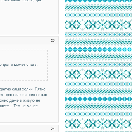
23
но долго может спать,
ретно сами холки. Пятно,
ет практически полностью
можно даже в живую не
рнете... Тем не менее
24