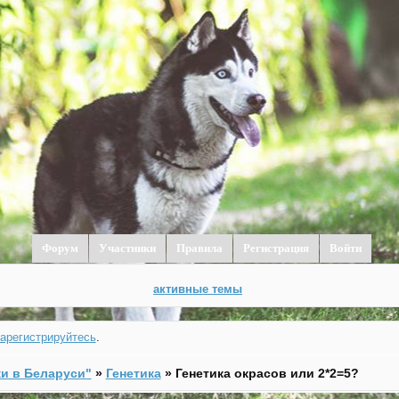
Форум
Участники
Правила
Регистрация
Войти
активные темы
зарегистрируйтесь
.
и в Беларуси"
»
Генетика
»
Генетика окрасов или 2*2=5?