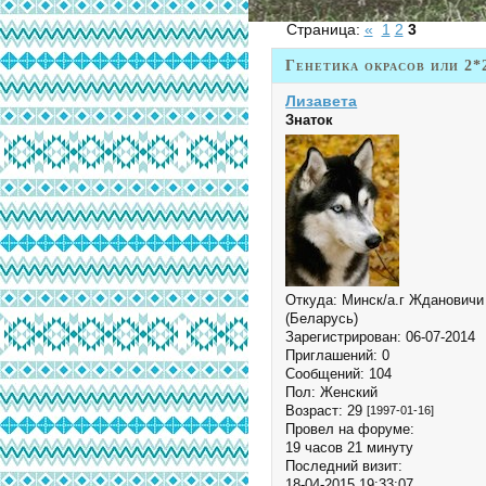
Страница:
«
1
2
3
Генетика окрасов или 2*
Лизавета
Знаток
Откуда:
Минск/а.г Ждановичи
(Беларусь)
Зарегистрирован
: 06-07-2014
Приглашений:
0
Сообщений:
104
Пол:
Женский
Возраст:
29
[1997-01-16]
Провел на форуме:
19 часов 21 минуту
Последний визит:
18-04-2015 19:33:07