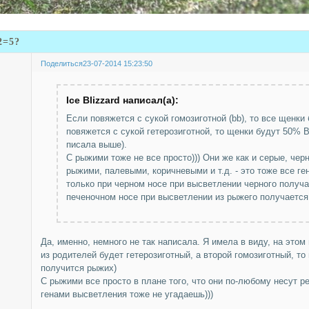
2=5?
Поделиться
23-07-2014 15:23:50
Ice Blizzard написал(а):
Если повяжется с сукой гомозиготной (bb), то все щенки 
повяжется с сукой гетерозиготной, то щенки будут 50% 
писала выше).
С рыжими тоже не все просто))) Они же как и серые, чер
рыжими, палевыми, коричневыми и т.д. - это тоже все ге
только при черном носе при высветлении черного получа
печеночном носе при высветлении из рыжего получается
Да, именно, немного не так написала. Я имела в виду, на этом
из родителей будет гетерозиготный, а второй гомозиготный, то
получится рыжих)
С рыжими все просто в плане того, что они по-любому несут ре
генами высветления тоже не угадаешь)))