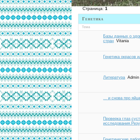
Страница:
1
Генетика
Тема
Базы данных о здо
стран
Vitania
Генетика окрасов и
Литература
Admin
... и снова про яйца
Проверка глаз,сус
исследования.Резу
Генетические лабо