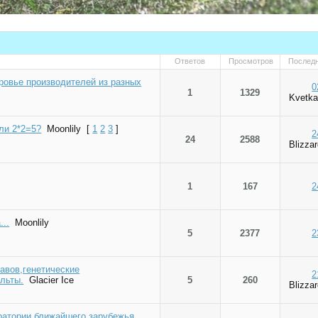
Ответов
Просмотров
Послед
ровье производителей из разных
0
1
1329
Kvetka
ли 2*2=5?
Moonlily
[
1
2
3
]
2
24
2588
Blizza
1
167
2
...
Moonlily
5
2377
2
тавов,генетические
2
льты.
Glacier Ice
5
260
Blizza
ратории ближайшего зарубежья.