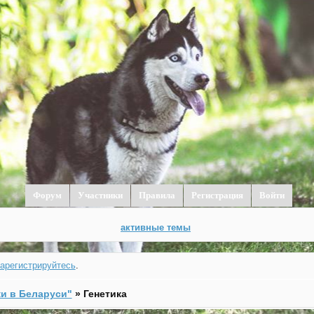
Форум
Участники
Правила
Регистрация
Войти
активные темы
зарегистрируйтесь
.
и в Беларуси"
»
Генетика