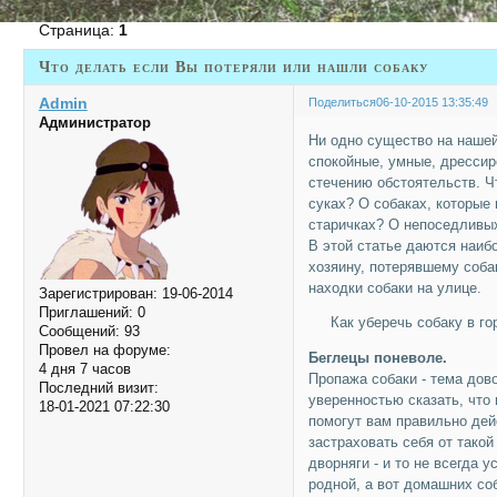
Страница:
1
Что делать если Вы потеряли или нашли собаку
Admin
Поделиться
06-10-2015 13:35:49
Администратор
Ни одно существо на нашей
спокойные, умные, дрессир
стечению обстоятельств. Ч
суках? О собаках, которые
старичках? О непоседливы
В этой статье даются наиб
хозяину, потерявшему собак
находки собаки на улице.
Зарегистрирован
: 19-06-2014
Приглашений:
0
Как уберечь собаку в го
Сообщений:
93
Провел на форуме:
Беглецы поневоле.
4 дня 7 часов
Пропажа собаки - тема дов
Последний визит:
уверенностью сказать, что 
18-01-2021 07:22:30
помогут вам правильно дей
застраховать себя от тако
дворняги - и то не всегда 
родной, а вот домашних со