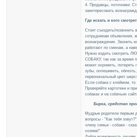
4. Продавцы, лоточники. Ст
заинтересовать вознаграж
Где искать и кого смотрет
Стоит съездить/позвонить 
сотрудникам объявления, 
вознаграждение. Звонить и
работают по сменам, а нав
Нужно ездить смотреть
СОБАКУ, так как за время п
может охрометь, потерять г
зубы, оплешиветь, облезть,
первоначальный цвет шерс
Если собака с клеймом, то
Проверяйте картотеки и пр
собаках и на собачьих сайта
Бирка, средство пр
Мудрые родители первым де
вопросы - "Как тебя зовут
члену семьи - собаке - ск
хозяев!".
Дайте возможность людям п