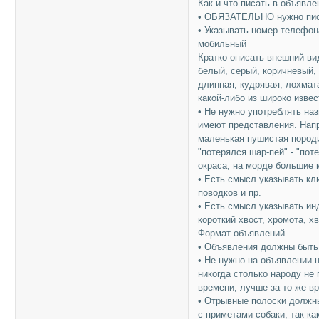
Как и что писать в объявле
• ОБЯЗАТЕЛЬНО нужно писа
• Указывать номер телефон
мобильный
Кратко описать внешний вид
белый, серый, коричневый, 
длинная, кудрявая, лохмата
какой-либо из широко извес
• Не нужно употреблять на
имеют представления. Напр
маленькая пушистая породис
"потерялся шар-пей" - "по
окраса, на морде большие м
• Есть смысл указывать кли
поводков и пр.
• Есть смысл указывать ин
короткий хвост, хромота, хв
Формат объявлений
• Объявления должны быть 
• Не нужно на объявлении 
никогда столько народу не 
времени; лучше за то же в
• Отрывные полоски должн
с приметами собаки, так ка