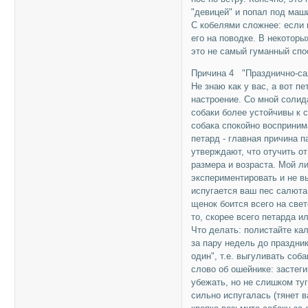
"девицей" и попал под маш
С кобелями сложнее: если 
его на поводке. В некотор
это не самый гуманный спо
Причина 4 "Празднично-са
Не знаю как у вас, а вот 
настроение. Со мной солид
собаки более устойчивы к 
собака спокойно восприним
петард - главная причина 
утверждают, что отучить о
размера и возраста. Мой л
экспериментировать и не вы
испугается ваш пес салюта
щенок боится всего на свет
то, скорее всего петарда и
Что делать: полистайте кал
за пару недель до праздни
один", т.е. выгуливать соб
слово об ошейнике: застеги
убежать, но не слишком туг
сильно испугалась (тянет в