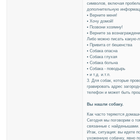
символов, включая пробелы
дополнительную информаци
• Верните меня!
• Хочу домой!
• Позвони хозяину!
• Верните за вознаграждение
Либо можно писать какую-
• Привита от бешенства
• Собака опасна
• Собака глухая
• Собака больна
• Собака - поводырь
• и т.д. и.т.п.
3. Для собак, которые про
гравировать адрес загородн
телефон и может быть прощ
Вы нашли собаку.
Как часто теряются домашн
Сегодня мы поговорим о то
связанные с найденышами.
Итак, ситуация: вы идете 
ухоженную собачку, явно п