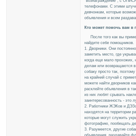
"вознаграждение", с ОПИ
телефонами. С этими штуч
девчонкам, которые возмож
объявления и всем раздава
Кто может помочь вам в 
После того как вы пример
найдите себе помощников.
1. Дворники. Они постоянно
заметить место, где укрыва
когда еще мало прохожих, 
делам или возвращаются в 
собаку просто так, поэтом
на крайний случай с приме
можете найти дворников ка
расклейте объявления в так
из них любят срывать накл
заинтересованность - это л
2. Работники ЖЭКов и ДЭЗов
находятся на территории ра
которые могут служить укр
фотографию, пообещать де
3. Разумеется, другие соб
объявления, раздавайте ф