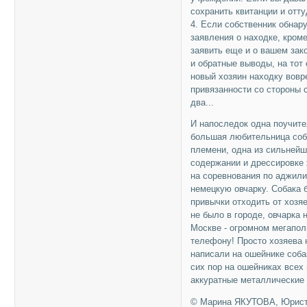
сохранить квитанции и отту
4. Если собственник обнар
заявления о находке, кром
заявить еще и о вашем зак
и обратные выводы, на тот
новый хозяин находку вовре
привязанности со стороны с
два...
И напоследок одна поучите
большая любительница соб
племени, одна из сильнейш
содержании и дрессировке 
на соревнования по аджили
немецкую овчарку. Собака 
привычки отходить от хозяе
не было в городе, овчарка
Москве - огромном мегапол
телефону! Просто хозяева 
написали на ошейнике соба
сих пор на ошейниках всех
аккуратные металлические 
© Марина ЯКУТОВА, Юрист,