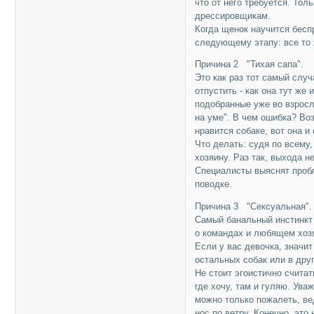
что от него требуется. Тол
дрессировщикам.
Когда щенок научится бесп
следующему этапу: все то 
Причина 2 "Тихая сапа".
Это как раз тот самый случ
отпустить - как она тут ж
подобранные уже во взросл
на уме". В чем ошибка? Воз
нравится собаке, вот она и
Что делать: судя по всему,
хозяину. Раз так, выхода н
Специалисты выяснят пробл
поводке.
Причина 3 "Сексуальная".
Самый банальный инстинкт 
о командах и любящем хозя
Если у вас девочка, значит 
остальных собак или в дру
Не стоит эгоистично считать
где хочу, там и гуляю. Ува
можно только пожалеть, вед
нос по ветру. Конечно, это