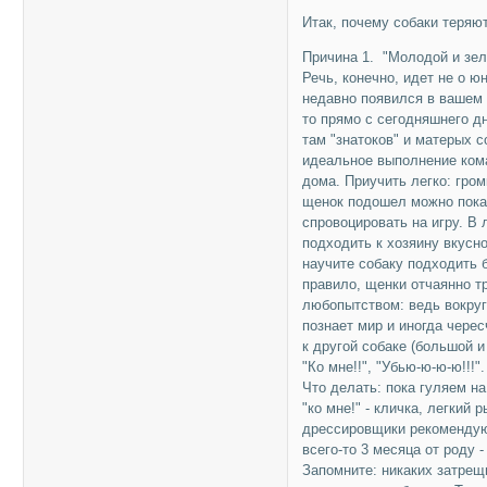
Итак, почему собаки теряю
Причина 1. "Молодой и зел
Речь, конечно, идет не о ю
недавно появился в вашем 
то прямо с сегодняшнего д
там "знатоков" и матерых с
идеальное выполнение кома
дома. Приучить легко: гром
щенок подошел можно показ
спровоцировать на игру. В
подходить к хозяину вкусно
научите собаку подходить б
правило, щенки отчаянно тр
любопытством: ведь вокруг
познает мир и иногда черес
к другой собаке (большой и 
"Ко мне!!", "Убью-ю-ю-ю!!!"
Что делать: пока гуляем н
"ко мне!" - кличка, легкий 
дрессировщики рекомендую
всего-то 3 месяца от роду 
Запомните: никаких затрещи