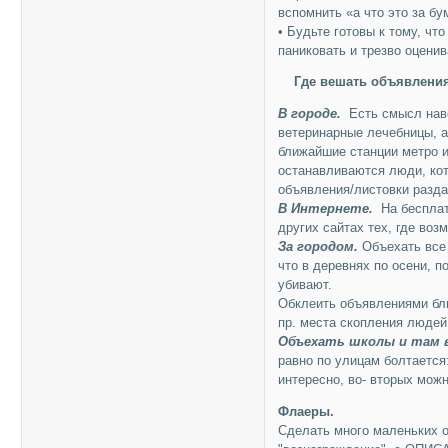
вспомнить «а что это за б
• Будьте готовы к тому, чт
паниковать и трезво оценив
Где вешать объявлени
В городе.
Есть смысл наве
ветеринарные лечебницы, а
ближайшие станции метро и
останавливаются люди, кот
объявления/листовки разда
В Интернете.
На беспла
других сайтах тех, где воз
За городом.
Объехать все 
что в деревнях по осени, 
убивают.
Обклеить объявлениями бли
пр. места скопления людей
Объехать школы и там 
равно по улицам болтается:
интересно, во- вторых мож
Флаеры.
Сделать много маленьких о