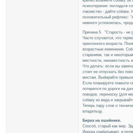
крепко возьмите собаку за 
психотерапии: погладьте со
лакомство - дайте собаке.
положительный рефлекс: "ба
немного успокоилась, прод
Причина 5 "Старость - не р
Часто случается, что теря
преклонного возраста. Поня
возрастные изменения. Соб
старением, так и некоторым
местности, неизвестность и
Что делать: если вы замеча
стоит ее отпускать без по
местам. Выбирайте привыч
Если планируете повезти св
потерялся по дороге на да
поводок, переноску (для ме
собаку из вида и закрывайт
Теперь пару слов о технич
владельцу.
Бирка на ошейнике.
Способ, старый как мир. Э
Иногда срабатывает, и пот