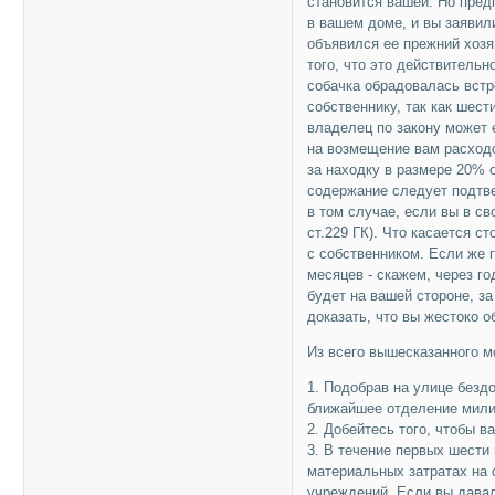
становится вашей. Но предп
в вашем доме, и вы заявил
объявился ее прежний хозя
того, что это действительн
собачка обрадовалась встр
собственнику, так как шест
владелец по закону может е
на возмещение вам расходо
за находку в размере 20% о
содержание следует подтв
в том случае, если вы в св
ст.229 ГК). Что касается с
с собственником. Если же 
месяцев - скажем, через го
будет на вашей стороне, з
доказать, что вы жестоко о
Из всего вышесказанного 
1. Подобрав на улице безд
ближайшее отделение мили
2. Добейтесь того, чтобы 
3. В течение первых шести
материальных затратах на с
учреждений. Если вы давал