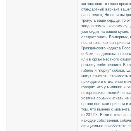
заглядывает в глаза прохо
стандартный вариант вашег
напоследок, Но если вы да
тронула ваше сердце, то э
заодно помочь живому суще
уже сидит на вашей кухне, 
следует знать. Во-первых,
после того, как вы привели
Гражданского кодекса Росс
собаки, вы должны в течен
или в орган местного само
розыску собственника. В-тр
гибель и "порчу" собаки. Е
могут взыскать стоимость ж
приходите в отделение мил
говорят, что у милиции и б
потерявшихся людей не всех
хозяина собачки искать не
органе все-таки приняли и 
том, что именно с момента 
ст.231 ГК. Если в течение
находке собственник собач
официально приобретете пр