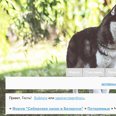
Форум
Участники
Прав
активны
Привет, Гость!
Войдите
или
зарегистрируйтесь
.
»
Форум "Cибирские хаски в Беларуси"
»
Потерянные
»