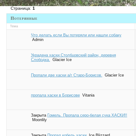
Страница:
1
Потерянные
Тема
Что делать если Вы потеряли или нашли собаку
Admin
Украдена хаски.Столбцовский район, деревня
Слободка.
Glacier Ice
Пропали две хаски а/г Старо-Борисов.
Glacier Ice
пропала хаски в Борисове
Vitania
Закрыта
Гомель. Пропала серо-белая сука ХАСКИ!!
Moonlily
Закрыта
Пропал кобель хаски
Ice Blizzard