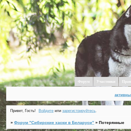
Форум
Участники
Прав
активны
Привет, Гость!
Войдите
или
зарегистрируйтесь
.
»
Форум "Cибирские хаски в Беларуси"
»
Потерянные