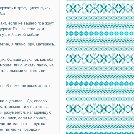
держать в трясущихся руках
бак.
ант, если не вашего пса жрут.
ержит.Так как если их и
и у этой самой собаки.
егче, я лично, ору, матерюсь,
их, больше двух, так как оба
морде, либо искать палку, на
жать пальцами челюсть не
 собаками, не заметят, что
на вцепилась. Да, способ
ать момент, и ухватить за
пы, разумеется, нападающую.
ть риск, если на собаке,
увствительностью рук на
ем петлю из поводка и