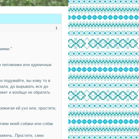
1
иями."
ие питомники или единичные
и подумайте, вы кому то в
чала, до вырывать все до
ожет и вообще не обратить
ижигая ей ухо или, простите,
тием моей собаки или собак
рижечь..Простите, смех