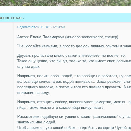
ихся собак.
Поделиться
26-03-2015 12:51:50
Автор: Елена Паламарчук (кинолог-зоопсихолог, тренер)
"Не бросайте камнями, я просто делюсь личным опытом и знан
Друзья, пролистала много статей в интернете, но все не, то.
Такое ощущение, что пишут, только те, кто имеет свои больш
случаи драк.
Например, полить собак водой, это вообще не работает, ну сам
волосы вцепились, а вас водой поливают... Ваша реакция, сна
последнего волоска, а потом и того кто поливал проучить. А м
внимания на воду.
Например, оттащить собаку, вцепившуюся намертво, можно...пр
яйца..Также можно эти самые яйца выкручивать.
Рассмотрим подобную ситуацию с таким "разниманием" с учас
знакомых мне людей.
Чтобы прижечь ухо своей собаке..надо быть извергом.Чужой п