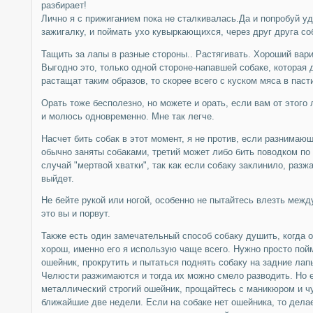
разбирает!
Лично я с прижиганием пока не сталкивалась.Да и попробуй у
зажигалку, и поймать ухо кувыркающихся, через друг друга со
Тащить за лапы в разные стороны.. Растягивать. Хороший вари
Выгодно это, только одной стороне-напавшей собаке, которая д
растащат таким образов, то скорее всего с куском мяса в паст
Орать тоже бесполезно, но можете и орать, если вам от этого л
и молюсь одновременно. Мне так легче.
Насчет бить собак в этот момент, я не против, если разнимающ
обычно заняты собаками, третий может либо бить поводком по 
случай "мертвой хватки", так как если собаку заклинило, раз
выйдет.
Не бейте рукой или ногой, особенно не пытайтесь влезть между
это вы и порвут.
Также есть один замечательный способ собаку душить, когда о
хорош, именно его я использую чаще всего. Нужно просто пойм
ошейник, прокрутить и пытаться поднять собаку на задние ла
Челюсти разжимаются и тогда их можно смело разводить. Но ес
металлический строгий ошейник, прощайтесь с маникюром и ч
ближайшие две недели. Если на собаке нет ошейника, то дела