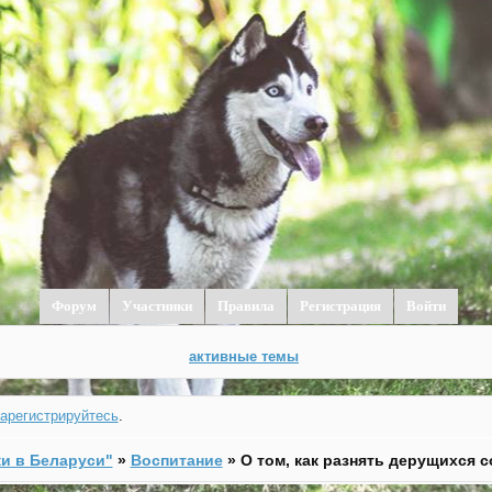
Форум
Участники
Правила
Регистрация
Войти
активные темы
зарегистрируйтесь
.
и в Беларуси"
»
Воспитание
»
О том, как разнять дерущихся с