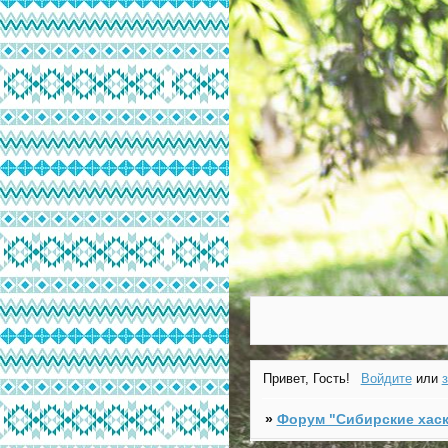
Привет, Гость!
Войдите
или
»
Форум "Cибирские хаск