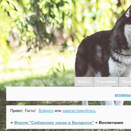
Форум
Участники
Прав
активны
Привет, Гость!
Войдите
или
зарегистрируйтесь
.
»
Форум "Cибирские хаски в Беларуси"
»
Воспитание