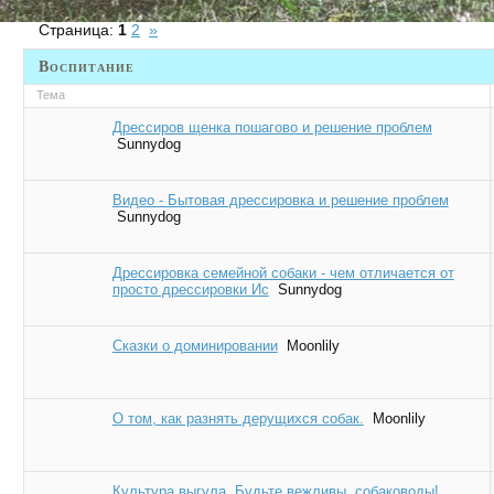
Страница:
1
2
»
Воспитание
Тема
Дрессиров щенка пошагово и решение проблем
Sunnydog
Видео - Бытовая дрессировка и решение проблем
Sunnydog
Дрессировка семейной собаки - чем отличается от
просто дрессировки Ис
Sunnydog
Сказки о доминировании
Moonlily
О том, как разнять дерущихся собак.
Moonlily
Культура выгула. Будьте вежливы, собаководы!