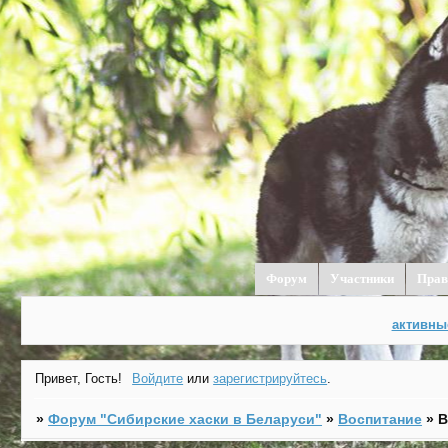
Форум
Участники
Прав
активны
Привет, Гость!
Войдите
или
зарегистрируйтесь
.
»
Форум "Cибирские хаски в Беларуси"
»
Воспитание
»
В