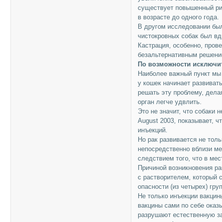
существует повышенный ри
в возрасте до одного года.
В другом исследовании был
чистокровных собак был вд
Кастрация, особенно, пров
безальтернативным решени
По возможности исключит
Наиболее важный пункт мы 
у кошек начинает развиват
решать эту проблему, дела
орган легче удвлить.
Это не значит, что собаки н
August 2003, показывает, ч
инъекций.
Но рак развивается не толь
непосредственно вблизи м
следствием того, что в ме
Причиной возникновения рак
с растворителем, который 
опасности (из четырех) гру
Не только инъекции вакци
вакцины сами по себе оказ
разрушают естественную защ