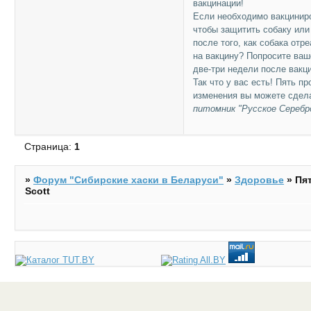
вакцинации!
Если необходимо вакциниро
чтобы защитить собаку или
после того, как собака отр
на вакцину? Попросите ваш
две-три недели после вакц
Так что у вас есть! Пять п
изменения вы можете сдел
питомник "Русское Серебр
Страница:
1
»
Форум "Cибирские хаски в Беларуси"
»
Здоровье
»
Пя
Scott