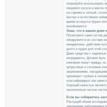
попробуйте использовать в
пищевого уксуса и масла г
на сорняки в теплый, солн
быстро и естественно избав
время останутся бурые пятн
возобновился.
Знаю, что в вашем доме 
Посмотрите сами состав де
обнаружите в их составе и
канцерогены, действию кот
долго и нудно для этой ста
Даже средства с надписью “
ингредиенты. Должен быть 
компании пишут правду, но
цитрусовые и сосновые очи
загрязнениями, находящими
проникают глубоко в легки
классифицирует как извест
Хорошей новостью являетс
экологически чистые чист
Если вы собираетесь каст
Растущий объем исследован
увеличение заболеваемости