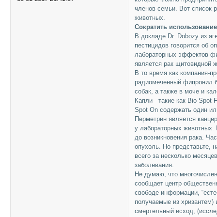
членов семьи. Вот список 
животных.
Сократить использовани
В докладе Dr. Dobozy из а
пестицидов говорится об о
лабораторных эффектов фип
является рак щитовидной 
В то время как компания-пр
радиомеченный фипронил бы
собак, а также в моче и кал
Капли - такие как Bio Spot 
Spot On содержать один ил
Перметрин является канцер
у лабораторных животных. 
до возникновения рака. Ча
опухоль. Но представьте, 
всего за несколько месяц
заболевания.
Не думаю, что многочислен
сообщает центр обществен
свободе информации, “есте
получаемые из хризантем) 
смертельный исход, (иссле