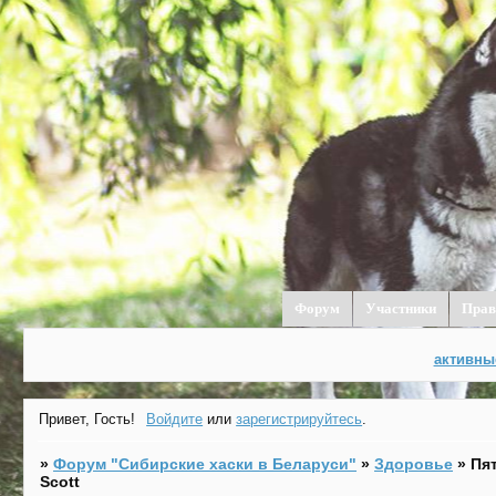
Форум
Участники
Прав
активны
Привет, Гость!
Войдите
или
зарегистрируйтесь
.
»
Форум "Cибирские хаски в Беларуси"
»
Здоровье
»
Пя
Scott