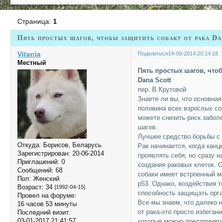
Страница:
1
Пять простых шагов, чтобы защитить собаку от рака Da
Vitania
Поделиться
14-09-2014 20:14:18
Местный
Пять простых шагов, что
Dana Scott
пер. В.Крутовой
Знаете ли вы, что основная
половина всех взрослых со
можете снизить риск забол
шагов.
Лучшее средство борьбы с 
Откуда:
Борисов, Беларусь
Рак начинается, когда кан
Зарегистрирован
: 20-06-2014
проявлять себя, но сразу н
Приглашений:
0
создания раковых клеток.
Сообщений:
68
собаки имеет встроенный м
Пол:
Женский
p53. Однако, воздействия т
Возраст:
34
[1992-04-15]
способность защищать орга
Провел на форуме:
Все мы знаем, что далеко 
16 часов 53 минуты
от рака-это просто избеган
Последний визит:
03-01-2017 21:41:57
которые можно предпринят