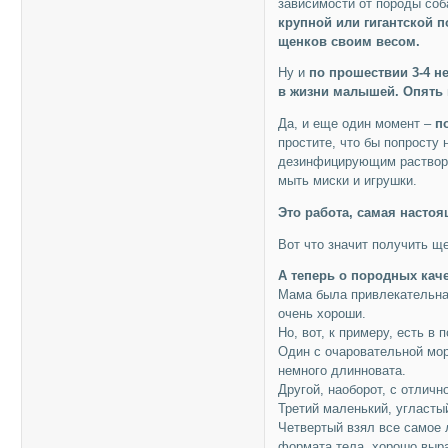
зависимости от породы соб
крупной или гигантской 
щенков своим весом.
Ну и
по прошествии 3-4 н
в жизни малышей. Опять 
Да, и еще один момент –
п
простите, что бы попросту
дезинфицирующим раствором
мыть миски и игрушки.
Это работа, самая насто
Вот что значит получить щ
А теперь о породных каче
Мама была привлекательна,
очень хороши.
Но, вот, к примеру, есть в 
Один с очаровательной мо
немного длинновата.
Другой, наоборот, с отличн
Третий маленький, угласты
Четвертый взял все самое 
формата тела, хорошо выра