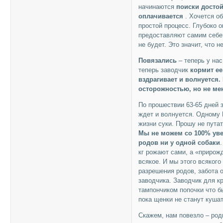
начинаются
поиски достой
оплачивается
. Хочется о
простой процесс. Глубоко о
предоставляют самим себе.
не будет. Это значит, что 
Повязались
– теперь у нас
теперь заводчик
кормит е
вздрагивает и волнуется
осторожностью, но не ме
По прошествии 63-65 дней з
ждет и волнуется. Одному 
жизни суки. Прошу не пута
Мы не можем со 100% ув
родов ни у одной собаки
кг рожают сами, а «приро
всякое. И мы этого всяког
разрешения родов, забота 
заводчика. Заводчик для кр
тампончиком попочки что бы
пока щенки не станут куша
Скажем, нам повезло – род