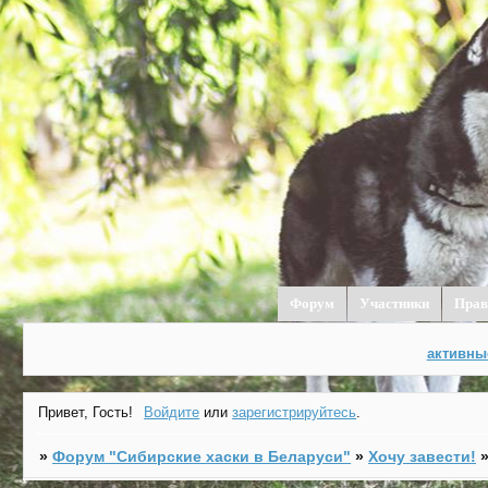
Форум
Участники
Прав
активны
Привет, Гость!
Войдите
или
зарегистрируйтесь
.
»
Форум "Cибирские хаски в Беларуси"
»
Хочу завести!