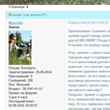
Страница:
1
Почему так дорого?!..
Moonlily
Поделиться
30-08-2014 10:35:23
Знаток
Просматривая странички са
щенков одной породы значи
другой 800-2000$? Откуда 
И почему это вообще сразу
Итак, начнем с самого нач
Заводчик ищет и подбирает
И это кропотливый долгий 
животное, это означает пр
Откуда:
Беларусь
внимание здоровью животно
Зарегистрирован
: 25-06-2014
Безусловно, не все мамы и
Приглашений:
0
Сообщений:
208
выставках различного масш
Пол:
Женский
Представьте, каково везти,
Возраст:
39
[1987-05-12]
английского мастифа?
Провел на форуме:
Хендлинг, груминг и сдуван
3 дня 4 часа
есть невероятной красоты 
Последний визит:
пару. Если у заводчика св
02-06-2016 19:50:57
несколько раз, так как коб