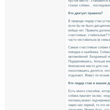
пустое место - становится
глазах собаки... последова
Кто диктует правила?
В природе лидер стаи уста
если бы не было дисциплин
вобще нет. Правила должны
счастливые, стабильные? Н
часто нестабильна (в семье
Самые счастливые собаки б
поводка и ошейника. Собак
автомобилей. Бездомный че
Подкрепившись, больше вни
безопасное место для сна.
поохотившись делятся, пот
отдыхают. Живут по ясным
Кто лидер стаи в вашем 
Есть много способов, кото
собака прыгает на вас, ког
питомец может подчеркиват
через них первой, то это 
друзьями. Может быть, что