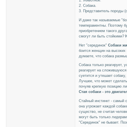
1. Животное.
2. Собака.
3. Представитель породы (
И даже так называемые "бо
темпераментны. Поэтому б
приобретением такого друга
смогут ли быть стойкими?
Нет "серединок"
Собаки жи
боится женщин на высоких 
думаете, что собака размы
Собака только реагирует,
реагирует на сложившуюся
суетится и утешает собаку
Лучшее, что может сделать 
почуяв крепкую позицию ли
Стая собаки - это двигате
Стайный инстинкт - самый 
она угрожает каждой собак
существо, не считая челов
могут быть только лидера
"Серединок" не бывает. По