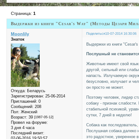
Страница:
1
Выдержки из книги "Cesar's Way" (Методы Цезаря Мил
Moonlily
Поделиться
10-07-2014 16:30:06
Знаток
Выдержки из книги "Cesar'
Послушный не становитс
Животные имеют свой язык 
другой, сильный или слабы
напасть. Излучаемую окру
безусловно, излучает и чел
он просто не может.
Откуда:
Беларусь
Зарегистрирован
: 25-06-2014
Поэтому человек, лидер ст
Приглашений:
0
собаку - признак слабости
Сообщений:
208
стабильной психикой, урав
Пол:
Женский
сутки, 7 дней в неделю!
Возраст:
39
[1987-05-12]
Провел на форуме:
Собака как последователь,
3 дня 4 часа
Послушная собака далеко не
Последний визит:
это радостное, уверенное в
02-06-2016 19:50:57