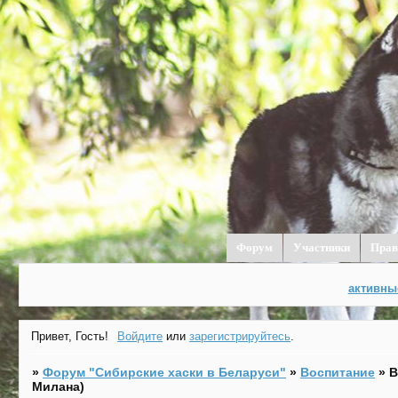
Форум
Участники
Прав
активны
Привет, Гость!
Войдите
или
зарегистрируйтесь
.
»
Форум "Cибирские хаски в Беларуси"
»
Воспитание
»
В
Милана)