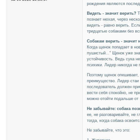
рождения являются послед
Видеть - значит верить?
Т
познает нюхая, через неск
видеть - равно верить. Ес
тридцатью собаками без вся
Собакам верить - значит 
Когда щенок попадает в но
пушистый..." Щенок уже зна
устойчивость. Ведь сука не
психики. Лидер никогда не 
Поэтому щенок опешивает, 
преимущество. Лидер стаи 
последователь должен приб
вести себя спокойно, не пр
можно отойти подальше от 
Не забывайте: собака поз
ее, не разговаривайте, не 
тогда, когда собака освоит
Не забывайте, что это: