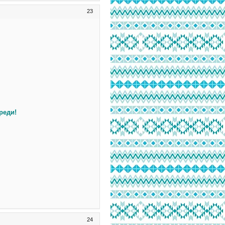
23
реди!
24