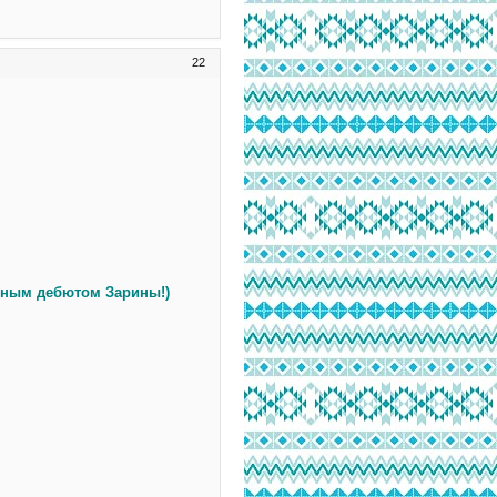
22
шным дебютом Зарины!)