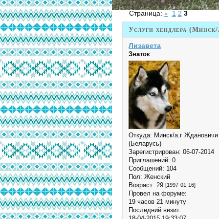
Страница:
«
1
2
3
Услуги хендлера (Минск/
Лизавета
Знаток
Откуда:
Минск/а.г Ждановичи
(Беларусь)
Зарегистрирован
: 06-07-2014
Приглашений:
0
Сообщений:
104
Пол:
Женский
Возраст:
29
[1997-01-16]
Провел на форуме:
19 часов 21 минуту
Последний визит:
18-04-2015 19:33:07