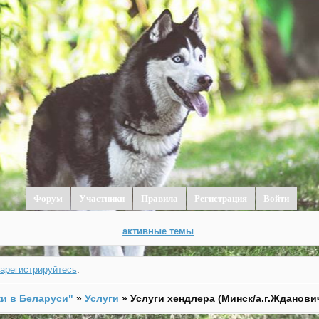
Форум
Участники
Правила
Регистрация
Войти
активные темы
зарегистрируйтесь
.
и в Беларуси"
»
Услуги
»
Услуги хендлера (Минск/а.г.Жданови