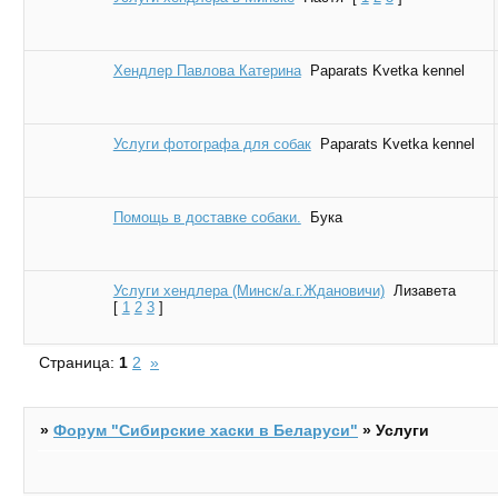
Хендлер Павлова Катерина
Paparats Kvetka kennel
Услуги фотографа для собак
Paparats Kvetka kennel
Помощь в доставке собаки.
Бука
Услуги хендлера (Минск/а.г.Ждановичи)
Лизавета
[
1
2
3
]
Страница:
1
2
»
»
Форум "Cибирские хаски в Беларуси"
»
Услуги