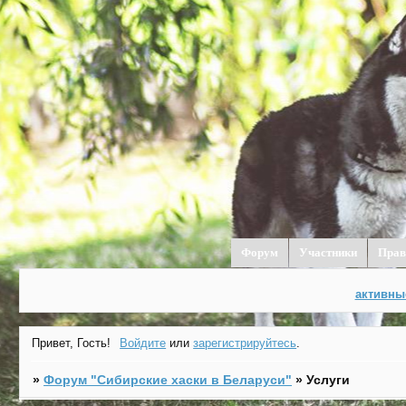
Форум
Участники
Прав
активны
Привет, Гость!
Войдите
или
зарегистрируйтесь
.
»
Форум "Cибирские хаски в Беларуси"
»
Услуги