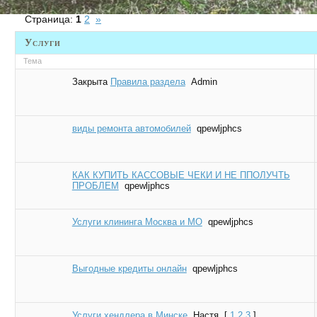
Страница:
1
2
»
Услуги
Тема
Закрыта
Правила раздела
Admin
виды ремонта автомобилей
qpewljphcs
КАК КУПИТЬ КАССОВЫЕ ЧЕКИ И НЕ ППОЛУЧТЬ
ПРОБЛЕМ
qpewljphcs
Услуги клининга Москва и МО
qpewljphcs
Выгодные кредиты онлайн
qpewljphcs
Услуги хендлера в Минске
Настя
[
1
2
3
]