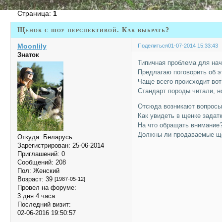
Страница:
1
Щенок с шоу перспективой. Как выбрать?
Moonlily
Поделиться
01-07-2014 15:33:43
Знаток
Типичная проблема для на
Предлагаю поговорить об э
Чаще всего происходит вот
Стандарт породы читали, н
Отсюда возникают вопросы.
Как увидеть в щенке задат
На что обращать внимание
Должны ли продаваемые ще
Откуда:
Беларусь
Зарегистрирован
: 25-06-2014
Приглашений:
0
Сообщений:
208
Пол:
Женский
Возраст:
39
[1987-05-12]
Провел на форуме:
3 дня 4 часа
Последний визит:
02-06-2016 19:50:57