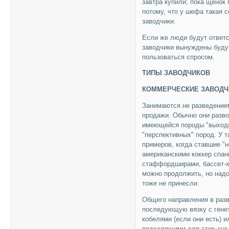
завтра купили; пока щенок 
потому, что у шефа такая с
заводчики.
Если же люди будут ответс
заводчики вынуждены будут
пользоваться спросом.
ТИПЫ ЗАВОДЧИКОВ
КОММЕРЧЕСКИЕ ЗАВОДЧ
Занимаются не разведением
продажи. Обычно они разво
имеющейся породы "выходят
"перспективных" пород. У 
примеров, когда ставшие "
американскими коккер спан
стаффордширами, бассет-ха
можно продолжить, но надо
тоже не принесли.
Общего направления в разв
последующую вязку с гене
кобелями (если они есть) 
подходящими для этих сук