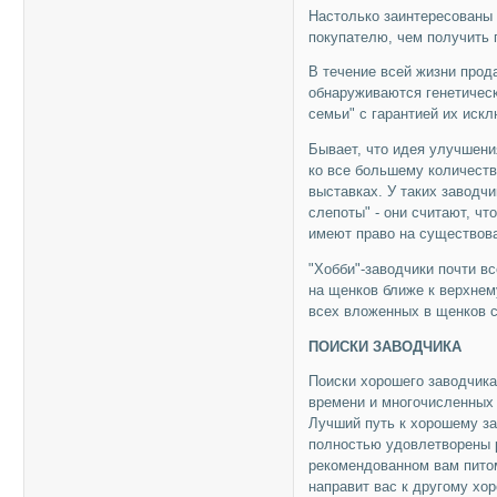
Hастолько заинтересованы 
покупателю, чем получить
В течение всей жизни прода
обнаруживаются генетичес
семьи" с гарантией их иск
Бывает, что идея улучшени
ко все большему количеств
выставках. У таких заводч
слепоты" - они считают, ч
имеют право на существов
"Хобби"-заводчики почти в
на щенков ближе к верхнем
всех вложенных в щенков с
ПОИСКИ ЗАВОДЧИКА
Поиски хорошего заводчика
времени и многочисленных
Лучший путь к хорошему за
полностью удовлетворены р
рекомендованном вам питом
направит вас к другому хо