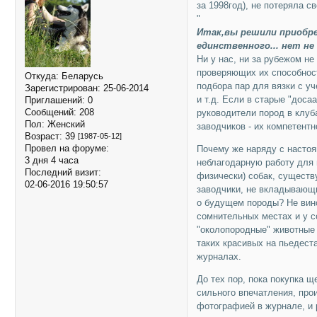
за 1998год), не потеряла с
"
Итак,вы решили приобре
единственного... нет не
Hи у нас, ни за рубежом н
проверяющих их способност
Откуда:
Беларусь
подбора пар для вязки с у
Зарегистрирован
: 25-06-2014
и т.д. Если в старые "доса
Приглашений:
0
Сообщений:
208
руководители пород в клуба
Пол:
Женский
заводчиков - их компетентн
Возраст:
39
[1987-05-12]
Провел на форуме:
Почему же наряду с насто
3 дня 4 часа
неблагодарную работу для 
Последний визит:
физически) собак, существ
02-06-2016 19:50:57
заводчики, не вкладывающи
о будущем породы? Hе вин
сомнительных местах и у 
"околопородные" животные б
таких красивых на пьедест
журналах.
До тех пор, пока покупка 
сильного впечатления, про
фотографией в журнале, и 