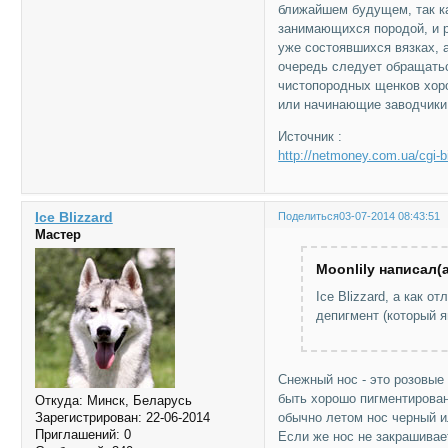
ближайшем будущем, так ка
занимающихся породой, и 
уже состоявшихся вязках, 
очередь следует обращатьс
чистопородных щенков хоро
или начинающие заводчики,
Источник :
http://netmoney.com.ua/cgi-b
Ice Blizzard
Поделиться
03-07-2014 08:43:51
Мастер
Moonlily написал(а
Ice Blizzard, а как 
депигмент (который 
Снежный нос - это розовые
быть хорошо пигментирован
Откуда:
Минск, Беларусь
обычно летом нос черный и
Зарегистрирован
: 22-06-2014
Приглашений:
0
Если же нос не закрашивает