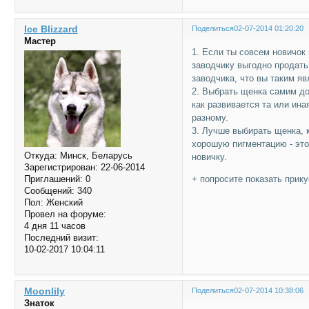
Ice Blizzard
Поделиться
02-07-2014 01:20:20
Мастер
1. Если ты совсем новичок 
заводчику выгодно продать
заводчика, что вы таким яв
2. Выбрать щенка самим до
как развивается та или ина
разному.
3. Лучше выбирать щенка, 
хорошую пигментацию - это
Откуда:
Минск, Беларусь
новичку.
Зарегистрирован
: 22-06-2014
+ попросите показать прик
Приглашений:
0
Сообщений:
340
Пол:
Женский
Провел на форуме:
4 дня 11 часов
Последний визит:
10-02-2017 10:04:11
Moonlily
Поделиться
02-07-2014 10:38:06
Знаток