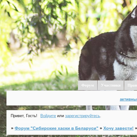
Форум
Участники
Прав
активны
Привет, Гость!
Войдите
или
зарегистрируйтесь
.
»
Форум "Cибирские хаски в Беларуси"
»
Хочу завести!