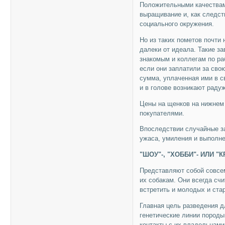
Положительными качествам
выращивание и, как следст
социального окружения.
Hо из таких пометов почти 
далеки от идеала. Такие з
знакомым и коллегам по ра
если они заплатили за свою
сумма, уплаченная ими в с
и в голове возникают раду
Цены на щенков на нижнем 
покупателями.
Впоследствии случайные з
ужаса, умиления и выполнен
"ШОУ"-, "ХОББИ"- ИЛИ "
Представляют собой совсе
их собакам. Они всегда сч
встретить и молодых и ста
Главная цель разведения д
генетические линии породы
контакты с их владельцами