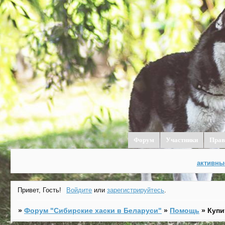
Форум
Участники
Прав
активны
Привет, Гость!
Войдите
или
зарегистрируйтесь
.
»
Форум "Cибирские хаски в Беларуси"
»
Помощь
»
Купи