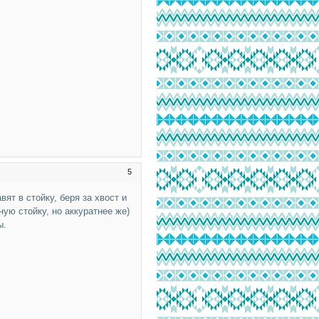
5
ят в стойку, беря за хвост и
ную стойку, но аккуратнее же)
ы.