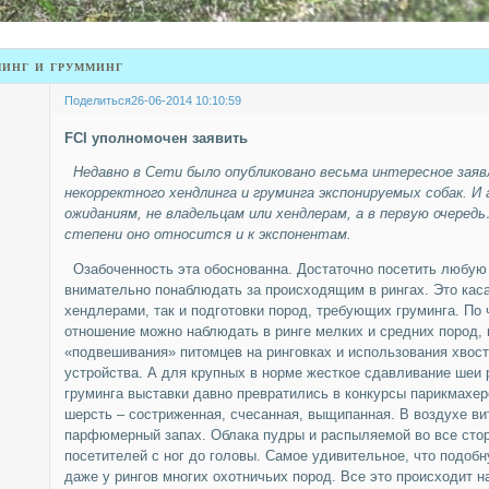
линг и грумминг
Поделиться
26-06-2014 10:10:59
FCI уполномочен заявить
Недавно в Сети было опубликовано весьма интересное заявл
некорректного хендлинга и груминга экспонируемых собак. И 
ожиданиям, не владельцам или хендлерам, а в первую очеред
степени оно относится и к экспонентам.
Озабоченность эта обоснованна. Достаточно посетить любую
внимательно понаблюдать за происходящим в рингах. Это каса
хендлерами, так и подготовки пород, требующих груминга. По 
отношение можно наблюдать в ринге мелких и средних пород, 
«подвешивания» питомцев на ринговках и использования хвост
устройства. А для крупных в норме жесткое сдавливание шеи р
груминга выставки давно превратились в конкурсы парикмахер
шерсть – состриженная, счесанная, выщипанная. В воздухе ви
парфюмерный запах. Облака пудры и распыляемой во все сто
посетителей с ног до головы. Самое удивительное, что подоб
даже у рингов многих охотничьих пород. Все это происходит н