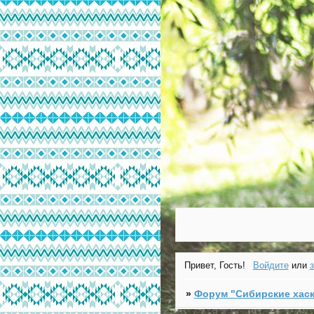
Привет, Гость!
Войдите
или
»
Форум "Cибирские хаск