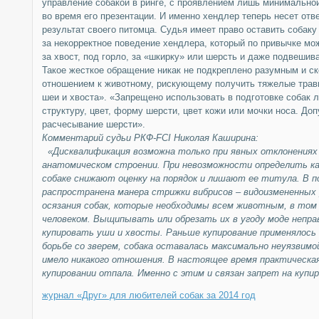
управление собакой в ринге, с проявлением лишь минимально
во время его презентации. И именно хендлер теперь несет отв
результат своего питомца. Судья имеет право оставить собаку 
за некорректное поведение хендлера, который по привычке мо
за хвост, под горло, за «шкирку» или шерсть и даже подвешива
Такое жесткое обращение никак не подкреплено разумным и с
отношением к животному, рискующему получить тяжелые трав
шеи и хвоста». «Запрещено использовать в подготовке собак
структуру, цвет, форму шерсти, цвет кожи или мочки носа. Доп
расчесывание шерсти».
Комментарий судьи РКФ-FCI Николая Каширина:
«Дисквалификация возможна только при явных отклонениях 
анатомическом строении. При невозможности определить к
собаке снижают оценку на порядок и лишают ее титула. В п
распространена манера стрижки вибрисов – видоизмененных 
осязания собак, которые необходимы всем животным, в том
человеком. Выщипывать или обрезать их в угоду моде неправ
купировать уши и хвосты. Раньше купирование применялось 
борьбе со зверем, собака оставалась максимально неуязвимо
имело никакого отношения. В настоящее время практическа
купировании отпала. Именно с этим и связан запрет на купи
журнал «Друг» для любителей собак за 2014 год