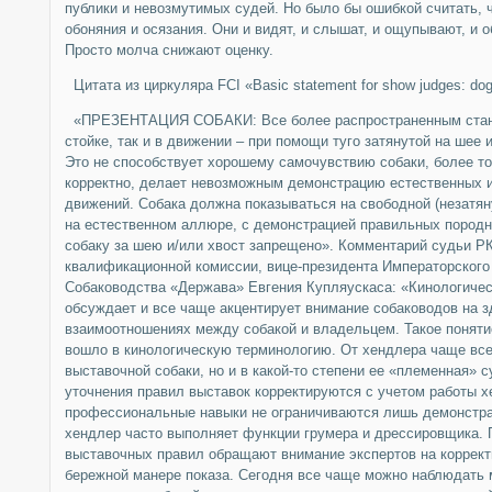
публики и невозмутимых судей. Но было бы ошибкой считать, 
обоняния и осязания. Они и видят, и слышат, и ощупывают, и об
Просто молча снижают оценку.
Цитата из циркуляра FCI «Basic statement for show judges: dogs fit
«ПРЕЗЕНТАЦИЯ СОБАКИ: Все более распространенным станов
стойке, так и в движении – при помощи туго затянутой на шее 
Это не способствует хорошему самочувствию собаки, более то
корректно, делает невозможным демонстрацию естественных 
движений. Собака должна показываться на свободной (незатяну
на естественном аллюре, с демонстрацией правильных породн
собаку за шею и/или хвост запрещено». Комментарий судьи Р
квалификационной комиссии, вице-президента Императорского
Собаководства «Держава» Евгения Купляускаса: «Кинологиче
обсуждает и все чаще акцентирует внимание собаководов на з
взаимоотношениях между собакой и владельцем. Такое понятие
вошло в кинологическую терминологию. От хендлера чаще всег
выставочной собаки, но и в какой-то степени ее «племенная» 
уточнения правил выставок корректируются с учетом работы хе
профессиональные навыки не ограничиваются лишь демонстра
хендлер часто выполняет функции грумера и дрессировщика. 
выставочных правил обращают внимание экспертов на коррект
бережной манере показа. Сегодня все чаще можно наблюдать 