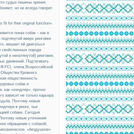
что судьи лишены зрения,
оняют, но не всегда говорят.
 for their original function».
ится показ собак – как в
и подтянутой вверх ринговки.
го, мешает ей двигаться
и свойственных породе
той и ненатянутой) ринговке,
ых движений. Подтягивать
КФ-FCI, члена Всероссийской
 Общества Кровного
ская общественность
доровье собак и
, как «хендлер», прочно
о зависит не только карьера
судьба. Поэтому новые
ндлера в ринге, чьи
цией собаки. Сегодня
Поэтому новые уточнения
ное обращение с собакой,
механическое, «бездушное»