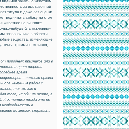
й видимой заботы о животном
етственность за выставочный
без титула и даже без оценки
жет поднимать собаку на стол
я животное на ринговке.
колько-нибудь благосклонным
мы позвоночника в области
 любые вещества, изменяющие
устимы: тримминг, стрижка,
от породных признаков или в
ачество и цвет шерсти
оследнее время
рецепторов – важного органа
 числе живущим рядом с
ильно, так же как и
для того, чтобы на охоте, в
й. К эстетике тогда это не
я необходимость в
рование во многих странах».