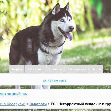
Форум
Участники
Правила
Регистрация
Войти
активные темы
зарегистрируйтесь
.
и в Беларуси"
»
Выставки
»
FCI. Некорректный хендлинг и гр