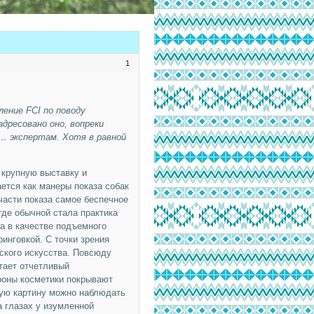
1
ение FCI по поводу
адресовано оно, вопреки
ь… экспертам. Хотя в равной
 крупную выставку и
ется как манеры показа собак
части показа самое беспечное
где обычной стала практика
а в качестве подъемного
инговкой. С точки зрения
ского искусства. Повсюду
тает отчетливый
роны косметики покрывают
ную картину можно наблюдать
а глазах у изумленной