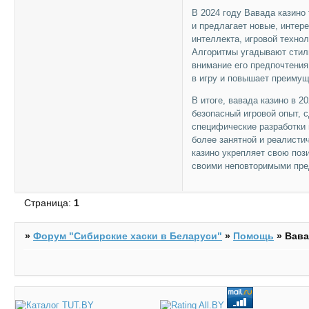
В 2024 году Вавада казино
и предлагает новые, интер
интеллекта, игровой техно
Алгоритмы угадывают стиль
внимание его предпочтения
в игру и повышает преимущ
В итоге, вавада казино в 
безопасный игровой опыт, 
специфические разработки 
более занятной и реалисти
казино укрепляет свою поз
своими неповторимыми пр
Страница:
1
»
Форум "Cибирские хаски в Беларуси"
»
Помощь
»
Вава