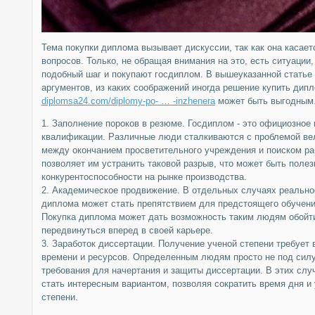
Тема покупки диплома вызывает дискуссии, так как она касает
вопросов. Только, не обращая внимания на это, есть ситуации,
подобный шаг и покупают госдиплом. В вышеуказанной статье
аргументов, из каких соображений иногда решение купить ди
diplomsa24.com/diplomy-po- … -inzhenera
может быть выгодным
1. Заполнение пороков в резюме. Госдиплом - это официозное 
квалификации. Различные люди сталкиваются с проблемой ве
между окончанием просветительного учреждения и поиском ра
позволяет им устранить таковой разрыв, что может быть полез
конкурентоспособности на рынке производства.
2. Академическое продвижение. В отдельных случаях реально
диплома может стать препятствием для предстоящего обучени
Покупка диплома может дать возможность таким людям обойти
передвинуться вперед в своей карьере.
3. Заработок диссертации. Получение ученой степени требует 
времени и ресурсов. Определенным людям просто не под силу
требования для начертания и защиты диссертации. В этих слу
стать интересным вариантом, позволяя сократить время дня и
степени.