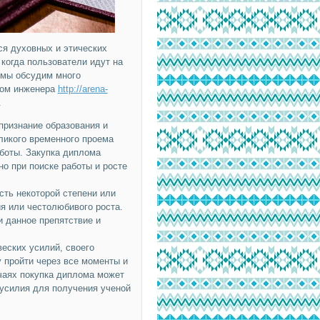
ся духовных и этических
 когда пользователи идут на
 мы обсудим много
плом инженера
http://arena-
.
признание образования и
ликого временного проема
боты. Закупка диплома
но при поиске работы и росте
сть некоторой степени или
я или честолюбивого роста.
 данное препятствие и
веских усилий, своего
 пройти через все моменты и
чаях покупка диплома может
 усилия для получения ученой