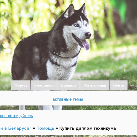
Форум
Участники
Правила
Регистрация
Войти
активные темы
зарегистрируйтесь
.
и в Беларуси"
»
Помощь
»
Купить диплом техникума