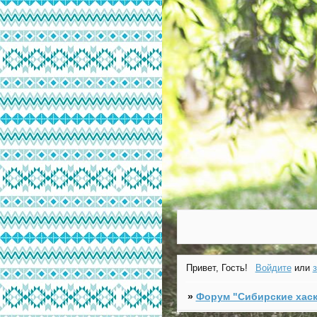
Привет, Гость!
Войдите
или
»
Форум "Cибирские хаск