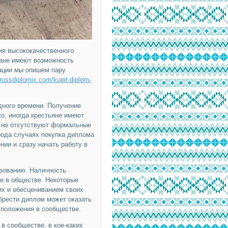
ия высококачественного
дане имеют возможность
ации мы опишем пару
/russdiplomix.com/kupit-diplom-
дного времени. Получение
о, иногда крестьяне имеют
 но отсутствуют формальные
рода случаях покупка диплома
нии и сразу начать работу в
зованию. Наличность
е в обществе. Некоторые
х и обесцениванием своих
брести диплом может оказать
 положения в сообществе.
в сообществе, в кое-каких