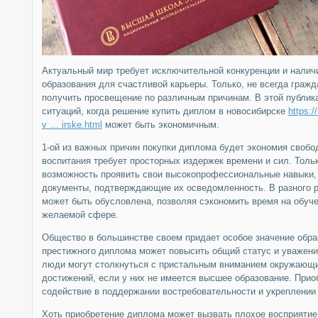
Актуальный мир требует исключительной конкуренции и налич
образования для счастливой карьеры. Только, не всегда граж
получить просвещение по различным причинам. В этой публик
ситуаций, когда решение купить диплом в новосибирске
https:/
v … irske.html
может быть экономичным.
1-ой из важных причин покупки диплома будет экономия свобо
воспитания требует просторных издержек времени и сил. Тольк
возможность проявить свои высокопрофессиональные навыки,
документы, подтверждающие их осведомленность. В разного 
может быть обусловлена, позволяя сэкономить время на обуче
желаемой сфере.
Общество в большинстве своем придает особое значение обра
престижного диплома может повысить общий статус и уважени
люди могут столкнуться с пристальным вниманием окружающи
достижений, если у них не имеется высшее образование. Прио
содействие в поддержании востребовательности и укреплении
Хоть приобретение диплома может вызвать плохое восприятие 