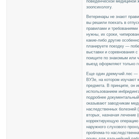
поведенческой медициной 
зоопсихологу.
Ветеринары не знают прави
вы решили поехать в отпус
правилами и требованиями о
нужны, их сроки, чипирован
какие-либо другие особенн
планируете поездку — побе
выставки и соревнования 
поищите по знакомым или че
выезд оформляют только г
Еще один дремучий лес — э
ВУЗе, на котором изучают 
предмета. В принципе, он и
использованием инбридинга
подробнее документальный 
оказывают заводчикам медв
наследственных болезней (
вторых, назначая лечение 
корректирующую операцию (
наружного слухового проход
проблема-то наследственна
почву для дальнейшей рабо