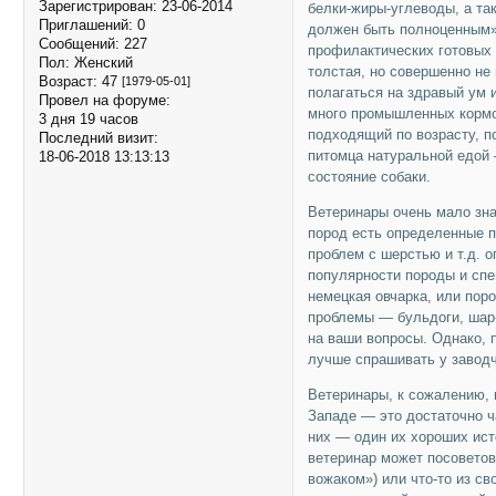
Зарегистрирован
: 23-06-2014
белки-жиры-углеводы, а та
Приглашений:
0
должен быть полноценным»
Сообщений:
227
профилактических готовых 
Пол:
Женский
толстая, но совершенно не
Возраст:
47
[1979-05-01]
полагаться на здравый ум 
Провел на форуме:
много промышленных кормо
3 дня 19 часов
подходящий по возрасту, п
Последний визит:
питомца натуральной едой 
18-06-2018 13:13:13
состояние собаки.
Ветеринары очень мало зна
пород есть определенные 
проблем с шерстью и т.д. о
популярности породы и спе
немецкая овчарка, или пор
проблемы — бульдоги, шар-п
на ваши вопросы. Однако, 
лучше спрашивать у заводч
Ветеринары, к сожалению,
Западе — это достаточно ч
них — один их хороших ист
ветеринар может посоветова
вожаком») или что-то из с