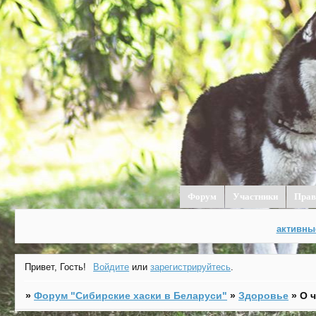
Форум
Участники
Прав
активны
Привет, Гость!
Войдите
или
зарегистрируйтесь
.
»
Форум "Cибирские хаски в Беларуси"
»
Здоровье
»
О 