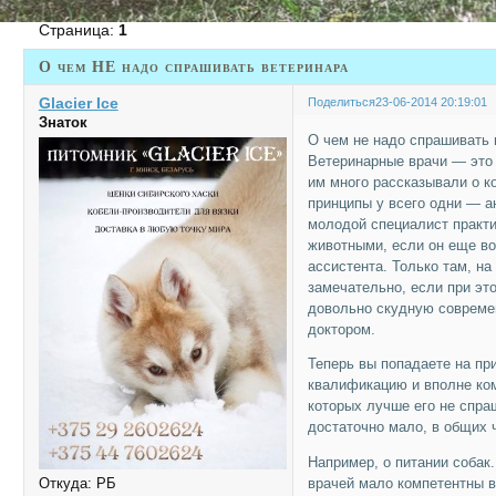
Страница:
1
О чем НЕ надо спрашивать ветеринара
Glacier Ice
Поделиться
23-06-2014 20:19:01
Знаток
О чем не надо спрашивать 
Ветеринарные врачи — это 
им много рассказывали о ко
принципы у всего одни — а
молодой специалист практи
животными, если он еще во
ассистента. Только там, на
замечательно, если при эт
довольно скудную современ
доктором.
Теперь вы попадаете на пр
квалификацию и вполне ком
которых лучше его не спра
достаточно мало, в общих ч
Например, о питании собак.
Откуда:
РБ
врачей мало компетентны в