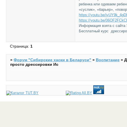
ребенка или одеваем ребенк
«суслик», «барьер», «повор
https://youtu.be/jyUY9k_4gD
https://youtu.be/06OF2FCkC
Информация взята с сайта 
Бесплатный курс дрессир
Страница:
1
»
Форум "Cибирские хаски в Беларуси"
»
Воспитание
»
Д
просто дрессировки Ис