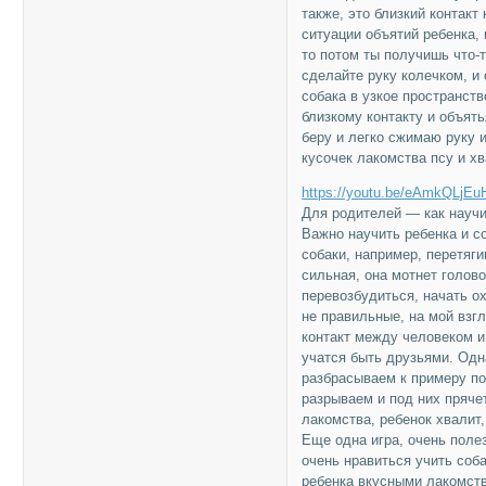
также, это близкий контак
ситуации объятий ребенка,
то потом ты получишь что-
сделайте руку колечком, и 
собака в узкое пространств
близкому контакту и объять
беру и легко сжимаю руку и
кусочек лакомства псу и х
https://youtu.be/eAmkQLjEu
Для родителей — как научи
Важно научить ребенка и со
собаки, например, перетяги
сильная, она мотнет голов
перевозбудиться, начать ох
не правильные, на мой взг
контакт между человеком и
учатся быть друзьями. Одн
разбрасываем к примеру п
разрываем и под них пряче
лакомства, ребенок хвалит
Еще одна игра, очень поле
очень нравиться учить соб
ребенка вкусными лакомств