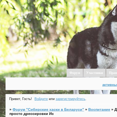
Форум
Участники
Прав
активны
Привет, Гость!
Войдите
или
зарегистрируйтесь
.
»
Форум "Cибирские хаски в Беларуси"
»
Воспитание
»
Д
просто дрессировки Ис