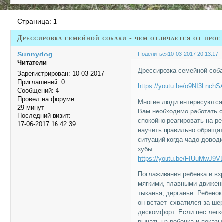
Страница:
1
Дрессировка семейной собаки - чем отличается от прос
Sunnydog
Поделиться
10-03-2017 20:13:17
Читатели
Дрессировка семейной соба
Зарегистрирован
: 10-03-2017
Приглашений:
0
https://youtu.be/o9NI3LnchS
Сообщений:
4
Провел на форуме:
Многие люди интересуются
29 минут
Вам необходимо работать с
Последний визит:
спокойно реагировать на р
17-06-2017 16:42:39
научить правильно обращат
ситуаций когда чадо доводи
зубы.
https://youtu.be/FIUuMwJ9V
Поглаживания ребенка и вз
мягкими, плавными движени
тыканья, дерганье. Ребенок
он встает, схватился за ш
дискомфорт. Если пес легк
рычать на ребенка и показ