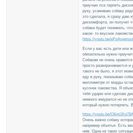
приучаю пса терпеть диско
руку, усаживаю собаку ряд
это сделала, я сразу даю 
дискомфорта, он получит чт
собака будет понимать, что
какое- то вкусное лакомств
https://youtu.be/ePoAvwmou
Если у вас есть дети или ж
обязательно нужно приучить
Собакам не очень нравится
просто разворачиваются и у
такого не было, я этот мо
еду в руку, показываю соба
миллиметре от морды остан
кусочек лакомства. Я объяс
тебя ударю или сделаю дис
немного жмурился но не от
который нужно потерпеть. В
https://youtu.be/O6nrj1Kg78
Очень важно собаку котора
например объятья. Есть ве
ним. Одна из таких ситуац