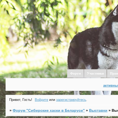
Форум
Участники
Прав
активны
Привет, Гость!
Войдите
или
зарегистрируйтесь
.
»
Форум "Cибирские хаски в Беларуси"
»
Выставки
»
Вы