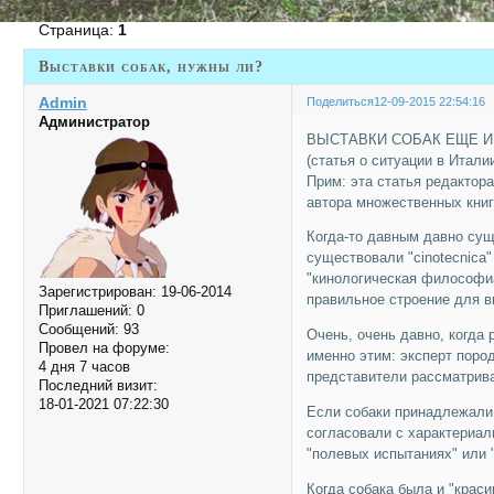
Страница:
1
Выставки собак, нужны ли?
Admin
Поделиться
12-09-2015 22:54:16
Администратор
ВЫСТАВКИ СОБАК ЕЩЕ 
(статья о ситуации в Итали
Прим: эта статья редактора 
автора множественных книг 
Когда-то давным давно сущ
существовали "cinotecnica" e
"кинологическая философиа
Зарегистрирован
: 19-06-2014
правильное строение для в
Приглашений:
0
Сообщений:
93
Очень, очень давно, когда
Провел на форуме:
именно этим: эксперт поро
4 дня 7 часов
представители рассматрива
Последний визит:
18-01-2021 07:22:30
Если собаки принадлежали
согласовали с характериал
"полевых испытаниях" или 
Когда собака была и "краси