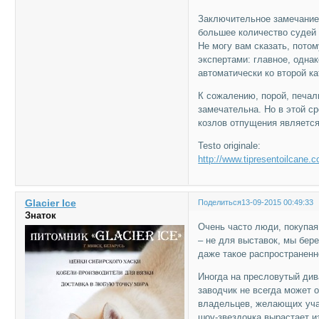
Заключительное замечание
большее количество судей
Не могу вам сказать, потом
экспертами: главное, одна
автоматически ко второй ка
К сожалению, порой, печал
замечательна. Но в этой ср
козлов отпущения является
Testo originale:
http://www.tipresentoilcane.co
Glacier Ice
Поделиться
13-09-2015 00:49:33
Знаток
Очень часто люди, покупая
– не для выставок, мы бер
даже такое распространен
Иногда на пресловутый див
заводчик не всегда может 
владельцев, желающих учас
шоу-звездочка вырастает и