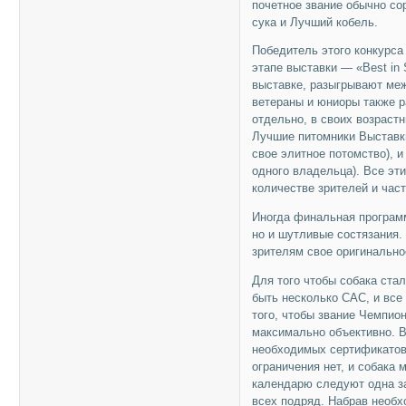
почетное звание обычно с
сука и Лучший кобель.
Победитель этого конкурса
этапе выставки — «Best in
выставке, разыгрывают меж
ветераны и юниоры также р
отдельно, в своих возраст
Лучшие питомники Выставк
свое элитное потомство), 
одного владельца). Все эт
количестве зрителей и час
Иногда финальная програм
но и шутливые состязания.
зрителям свое оригинально
Для того чтобы собака ста
быть несколько САС, и все
того, чтобы звание Чемпион
максимально объективно. В
необходимых сертификатов 
ограничения нет, и собака
календарю следуют одна за
всех подряд. Набрав необ