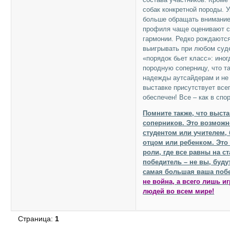
собак конкретной породы. 
больше обращать внимание 
профиля чаще оценивают с
гармонии. Редко рождаются
выигрывать при любом суде
«порядок бьет класс»: ино
породную соперницу, что т
надежды аутсайдерам и не 
выставке присутствует всег
обеспечен! Все – как в спор
Помните также, что выст
соперников. Это возможно
студентом или учителем,
отцом или ребенком. Это 
роли, где все равны на с
победитель – не вы, буду
самая большая ваша побе
не война, а всего лишь и
людей во всем мире!
Страница:
1