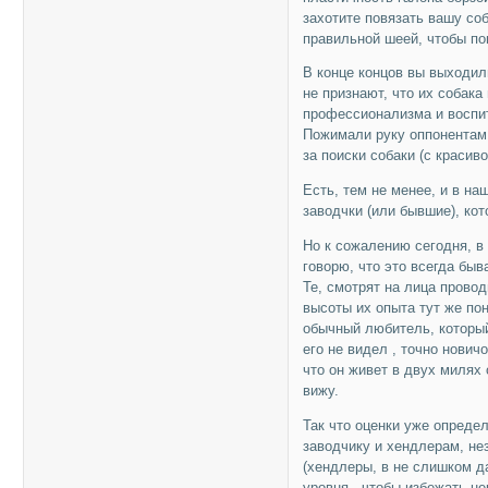
захотите повязать вашу соб
правильной шеей, чтобы по
В конце концов вы выходил
не признают, что их собака
профессионализма и воспи
Пожимали руку оппонентам
за поиски собаки (с красив
Есть, тем не менее, и в н
заводчки (или бывшие), ко
Но к сожалению сегодня, в 
говорю, что это всегда быва
Те, смотрят на лица провод
высоты их опыта тут же по
обычный любитель, который 
его не видел , точно нович
что он живет в двух милях 
вижу.
Так что оценки уже опреде
заводчику и хендлерам, нез
(хендлеры, в не слишком д
уровня , чтобы избежать н