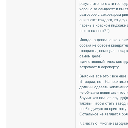
результате чего эти господ
хорошо за семдесят и им с
разговоре с секретарем рин
они знают каждого, из двух 
парень в красном пиджаке э
похож на него? ").
Иногда, в дополнение к виз
собака не совсем квадратна!
говоришь , немецкая овчар
самом деле).
Единственный плюс семидис
встречает в аеропорту.
Выяснив все это : все еще
В теории, нет. На практике 
должны сдавать какие-либо
не обязаны понимать что-ли
Звучит как полная ерунда(н
таковы: чтобы стать заводч
необходимую за приставку 
Остальное не является об
К счастью, многие заводчи