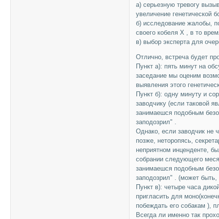
а) серьезную тревогу вызы
увеличение генетической б
б) исследование жалобы, п
своего кобеля Х , в то врем
в) выбор эксперта для оче
Отлично, встреча будет п
Пункт а): пять минут на о
заседание мы оценим возм
выявления этого генетичес
Пункт б): одну минуту и со
заводчику (если таковой яв
занимаешся подобным безоб
заподозрил" .
Однако, если заводчик не 
позже, неторопясь, секрета
неприятном инценденте, бы
собрании следующего месяц
занимаешся подобным безоб
заподозрил" . (может быть,
Пункт в): четыре часа дико
пригласить для моно(конечн
побеждать его собакам ), п
Всегда ли именно так прох