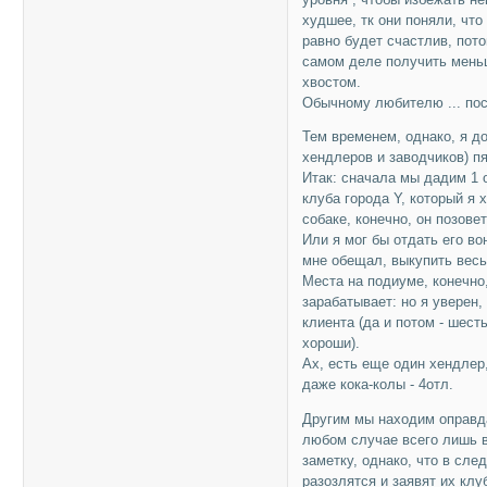
худшее, тк они поняли, что
равно будет счастлив, пото
самом деле получить меньш
хвостом.
Обычному любителю ... пос
Тем временем, однако, я до
хендлеров и заводчиков) пя
Итак: сначала мы дадим 1 
клуба города Y, который я 
собаке, конечно, он позове
Или я мог бы отдать его во
мне обещал, выкупить весь 
Места на подиуме, конечно,
зарабатывает: но я уверен,
клиента (да и потом - шес
хороши).
Ах, есть еще один хендлер
даже кока-колы - 4отл.
Другим мы находим оправда
любом случае всего лишь в
заметку, однако, что в сл
разозлятся и заявят их клу