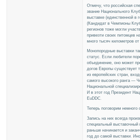
Отмечу, что российская сп
звание Национального Клуб
выставке (единственной в г
(Кандидат в Чемпионы Клуб
регионов тоже могли участ
привезти своих питомцев н
много тысяч километров от 
Монопородные выставки так
статус. Если любители пор
объединение, оно может пр
догов Европы существует т
из европейских стран, вхо
самого высокого ранга — Ч
Национальной специализир
И в этот год Президент На
EuDDC.
Теперь поговорим немного 
Запись на них всегда прои
специальный выставочный к
раньше начинается и заканч
год до самой выставки. Ин