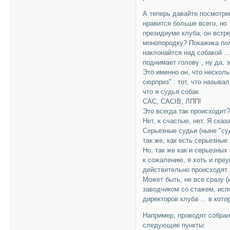
А теперь давайте посмотрим
нравится больше всего, но 
президиуме клуба, он встре
монопородку? Покажика пол
наклонайтся над собакой ..
поднимает голову , ну да, э
Это именно он, что нескол
сюрприз" : тот, что называ
что я судья собак.
CAC, CACIB, ЛПП!
Это всегда так происходит
Нет, к счастью, нет. Я сказа
Серьезные судьи (ныне "су
так же, как есть серьезные
Но, так же как и серьезных
к сожалению, я хоть и преу
действительно происходят.
Может быть, не все сразу (
заводчиком со стажем, исп
директоров клуба ... в кот
Например, проводят собрани
следующие пункты: