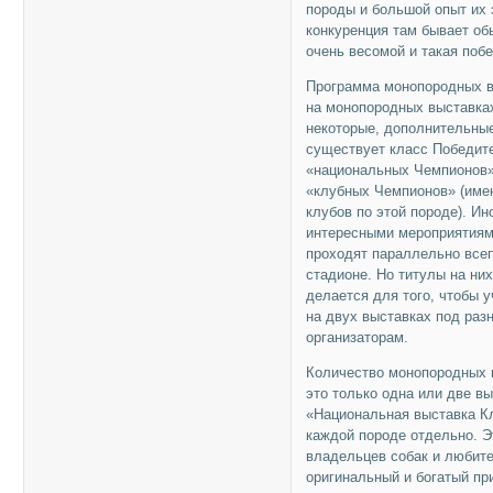
породы и большой опыт их 
конкуренция там бывает об
очень весомой и такая поб
Программа монопородных вы
на монопородных выставка
некоторые, дополнительные
существует класс Победите
«национальных Чемпионов» 
«клубных Чемпионов» (име
клубов по этой породе). И
интересными мероприятиям
проходят параллельно всеп
стадионе. Но титулы на ни
делается для того, чтобы 
на двух выставках под раз
организаторам.
Количество монопородных в
это только одна или две вы
«Национальная выставка К
каждой породе отдельно. Э
владельцев собак и любите
оригинальный и богатый пр