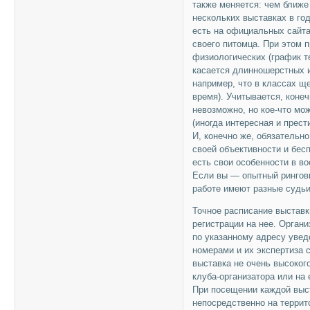
также меняется: чем ближе
нескольких выставках в го
есть на официальных сайта
своего питомца. При этом 
физиологических (график те
касается длинношерстных и
например, что в классах щ
время). Учитывается, конеч
невозможно, но кое-что мо
(иногда интересная и прес
И, конечно же, обязательно
своей объективности и бесп
есть свои особенности в во
Если вы — опытный ринговы
работе имеют разные судьи
Точное расписание выставк
регистрации на нее. Орган
по указанному адресу увед
номерами и их экспертиза 
выставка не очень высоког
клуба-организатора или на 
При посещении каждой выст
непосредственно на терри