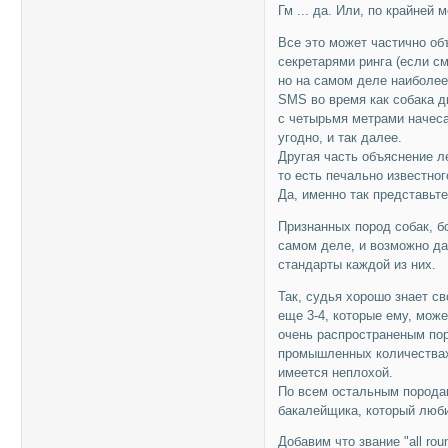
Гм ... да. Или, по крайней 
Все это может частично об
секретарями ринга (если с
но на самом деле наиболее 
SMS во время как собака д
с четырьмя метрами начеса
угодно, и так далее.
Другая часть объяснение ле
то есть печально известно
Да, именно так представьте
Признанных пород собак, бо
самом деле, и возможно да
стандарты каждой из них.
Так, судья хорошо знает с
еще 3-4, которые ему, мож
очень распространеным пор
промышленных количествах
имеется неплохой.
По всем остальным породам
бакалейщика, который люби
Добавим что звание "all ro