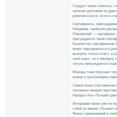
Следует также отметить, чт
наличие дипломов по дресс
рабочем классе, если в ста
Сертификаты, присуждаемы
Например, наиболее распрос
Championatl — сертификат 
присуждается такой сертиф
Количество сертификатов 
может варьироваться в раз
выиграть только класс, в к
свой класс, но и обыграть 
титулы присуждаются отде
Юниоры тоже получают сво
юниор и сука-юниорка соре
Самые юные участники выс
положены никакие престиж
породы» или «Лучший щено
Ветеранам также уже не по
собой за звание «Лучшего 
Финал соревнований в любо