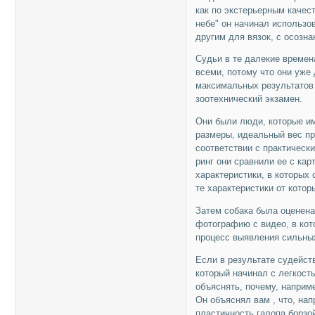
как по экстерьерным качес
небе" он начинал использов
другим для вязок, с осозна
Судьи в те далекие време
всеми, потому что они уже
максимальных результатов 
зоотехнический экзамен.
Они были люди, которые им
размеры, идеальный вес пр
соответствии с практическ
ринг они сравнили ее с кар
характеристики, в которых 
те характеристики от котор
Затем собака была оценена
фотографию с видео, в кот
процесс выявления сильных
Если в результате судейст
который начинал с легкост
объяснять, почему, наприм
Он объяснял вам , что, нап
пластичность галопа борзо