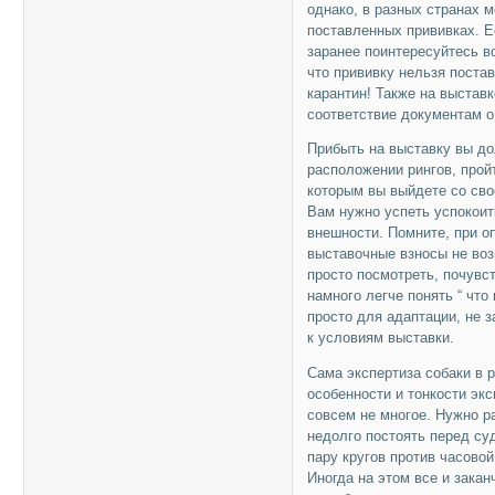
однако, в разных странах 
поставленных прививках. Е
заранее поинтересуйтесь в
что прививку нельзя поста
карантин! Также на выставк
соответствие документам о
Прибыть на выставку вы до
расположении рингов, прой
которым вы выйдете со свое
Вам нужно успеть успокоит
внешности. Помните, при оп
выставочные взносы не во
просто посмотреть, почувс
намного легче понять “ что
просто для адаптации, не 
к условиям выставки.
Сама экспертиза собаки в р
особенности и тонкости экс
совсем не многое. Нужно р
недолго постоять перед су
пару кругов против часовой
Иногда на этом все и закан