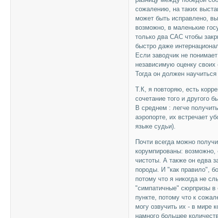
сожалению, на таких выста
может быть исправлено, вые
возможно, в маленькие госу
только два CAC чтобы закр
быстро даже интернационал
Если заводчик не понимает 
независимую оценку своих с
Тогда он должен научиться 
Т.К, я повторяю, есть коpр
сочетание того и другого б
В среднем : легче получить
аэропорте, их встречает уб
языке судьи).
Почти всегда можно получи
корумпированы: возможно, 
чистоты. А также он едва 
породы. И "как правило", 
потому что я никогда не с
"симпатичные" сюрпризы в 
пункте, потому что к сожа
могу озвучить их - в мире
намного большее количеств