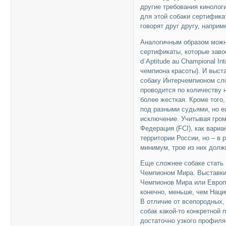
другие требования кинолог
для этой собаки сертифика
говорят друг другу, напри
Аналогичным образом можно
сертификаты, которые заво
d`Aptitude au Champional I
чемпиона красоты). И выст
собаку Интерчемпионом сло
проводится по количеству н
более жесткая. Кроме того
под разными судьями, но е
исключение. Учитывая гро
Федерация (FCI), как вари
территории России, но – в
минимум, трое из них долж
Еще сложнее собаке стать 
Чемпионом Мира. Выставки 
Чемпионов Мира или Европ
конечно, меньше, чем Нац
В отличие от всепородных,
собак какой-то конкретной 
достаточно узкого профиля