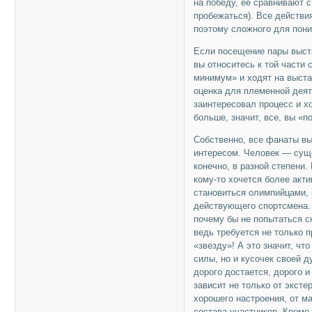
на победу, ее сравнивают с
пробежаться). Все действи
поэтому сложного для пони
Если посещение пары выста
вы относитесь к той части
минимум» и ходят на выста
оценка для племенной деят
заинтересовал процесс и х
больше, значит, все, вы «п
Собственно, все фанаты в
интересом. Человек — сущес
конечно, в разной степени.
кому-то хочется более акт
становиться олимпийцами, н
действующего спортсмена. 
почему бы не попытаться с
ведь требуется не только п
«звезду»! А это значит, чт
силы, но и кусочек своей д
дорого достается, дорого и
зависит не только от эксте
хорошего настроения, от м
состава участников. Кроме 