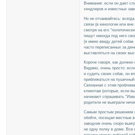
Внимание: если он дает сл
хендлеров и известных зав
Но не отчаивайтесь: всегд
связи (в кинологии или вне
смотря на его "политически
пишут никогда под него сво
(я имею ввиду детей собак 
часто переписанных за ден
выставляться на своих выс
Короче говоря, как должен 
Видимо, очень просто: если
и судить своих собак, он в
приближаться на пушечный 
Связанная с этим проблема:
клиентам (которые, если вы
начинают спрашивать "Изви
родители не выиграли ничег
Самым простым решением (к
обойти, посещая местные в
заводчик очень скоро выигр
не одну полку в доме. Все
разницу между победой соб