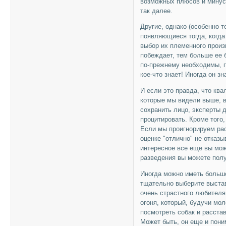
возможных плюсов и минусо
так далее.
Другие, однако (особенно т
появляющиеся тогда, когда 
выбор их племенного произ
побеждает, тем больше ее 
по-прежнему необходимы, п
кое-что знает! Иногда он зн
И если это правда, что кв
которые мы видели выше, в
сохранить лицо, эксперты 
процитировать. Кроме того
Если мы проигнорируем рас
оценке "отлично" не отказы
интересное все еще вы мо
разведения вы можете полу
Иногда можно иметь больш
тщательно выберите выстав
очень страстного любителя
огоня, который, будучи мо
посмотреть собак и расстав
Может быть, он еще и пони