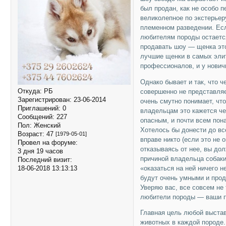
был продан, как не особо п
великолепное по экстерьер
племенном разведении. Есл
любителям породы остается
продавать шоу — щенка это
лучшие щенки в самых эли
профессионалов, и у нович
Однако бывает и так, что 
Откуда:
РБ
совершенно не представляе
Зарегистрирован
: 23-06-2014
очень смутно понимает, чт
Приглашений:
0
владельцам это кажется че
Сообщений:
227
опасным, и почти всем пон
Пол:
Женский
Хотелось бы донести до вс
Возраст:
47
[1979-05-01]
вправе никто (если это не 
Провел на форуме:
отказываясь от нее, вы до
3 дня 19 часов
причиной владельца собаки
Последний визит:
«оказаться на ней ничего 
18-06-2018 13:13:13
будут очень умными и прод
Уверяю вас, все совсем не
любители породы — ваши п
Главная цель любой выста
животных в каждой породе.