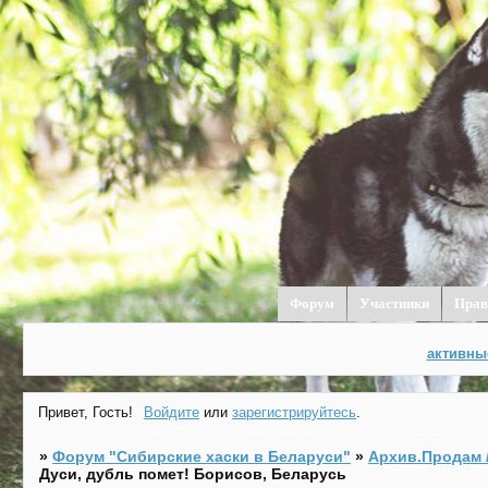
Форум
Участники
Прав
активны
Привет, Гость!
Войдите
или
зарегистрируйтесь
.
»
Форум "Cибирские хаски в Беларуси"
»
Архив.Продам /
Дуси, дубль помет! Борисов, Беларусь