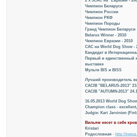
2 х JCAC на "Евразии - 20
Чемпион Беларуси
Чемпион России
Чемпион РКФ
Чемпион Породы
Гранд Чемпион Беларуси
Belarus Winner - 2010
Чемпион Евразии - 2010
САС на World Dog Show - 
Кандидат в Интернацион
Первый и единственный х
выставке
Мульти BIS и BISS
Лучший производитель в
CACIB "BELARUS-2013" 23.
CACIB "AUTUMN-2013" 24.1
16.05.2013 World Dog Sho
Champion class - excellent
Judgie: Kari Jarvinien (Fin
Вильям несет в себе кров
Kristari
Родословная
-
http://ingru