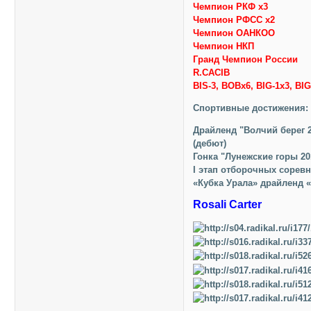
Чемпион РКФ х3
Чемпион РФСС х2
Чемпион ОАНКОО
Чемпион НКП
Гранд Чемпион России
R.CACIB
BIS-3, BOBx6, BIG-1x3, BIG
Спортивные достижения:
Драйленд "Волчий берег 20
(дебют)
Гонка "Лунежские горы 201
I этап отборочных сорев
«Кубка Урала» драйленд «В
Rosali Carter