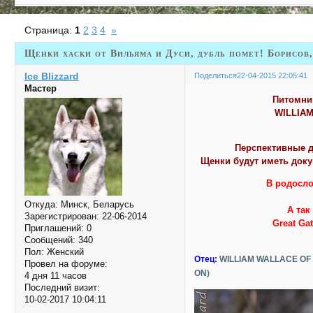
Страница:
1
2
3
4
»
Щенки хаски от Вильяма и Дуси, дубль помет! Борисов,
Ice Blizzard
Поделиться
22-04-2015 22:05:41
Мастер
Питомник
WILLIAM
Перспективные д
Щенки будут иметь докум
В родосло
Откуда:
Минск, Беларусь
А так
Зарегистрирован
: 22-06-2014
Great Gat
Приглашений:
0
Сообщений:
340
Пол:
Женский
Отец:
WILLIAM WALLACE OF
Провел на форуме:
ON)
4 дня 11 часов
Последний визит:
10-02-2017 10:04:11