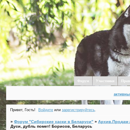
Форум
Участники
Прав
активны
Привет, Гость!
Войдите
или
зарегистрируйтесь
.
»
Форум "Cибирские хаски в Беларуси"
»
Архив.Продам /
Дуси, дубль помет! Борисов, Беларусь