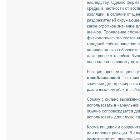
наследству. Однако форма 
среды, в частности от восп
изоляции, в отличие от ще
раздражителей окружающей
какое огромное значение д
щенков. Проявление сложны
физиологического состояния
голодной собаки пищевая р
наличии щенков оборонител
даже ранее эта собака был
направлена на защиту пото
Реакция, проявляющаяся у 
преобладающей
. Постоян
значение для дрессировки 
различных службах и выбор
Собаку с сильно выраженно
использовать в караульной
обычно сопровождается до
использовать для служб св
Кроме пищевой и обороните
или половая реакции. В сл
осматривается, прислушива