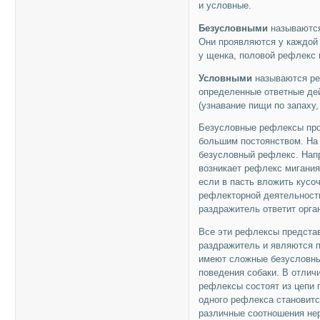
и условные.
Безусловными
называются
Они проявляются у каждой
у щенка, половой рефлекс и
Условными
называются реф
определенные ответные де
(узнавание пищи по запаху,
Безусловные рефлексы про
большим постоянством. На
безусловный рефлекс. Напр
возникает рефлекс мигания;
если в пасть вложить кусо
рефлекторной деятельности
раздражитель ответит орга
Все эти рефлексы представ
раздражитель и являются 
имеют сложные безусловны
поведения собаки. В отлич
рефлексы состоят из цепи 
одного рефлекса становитс
различные соотношения не