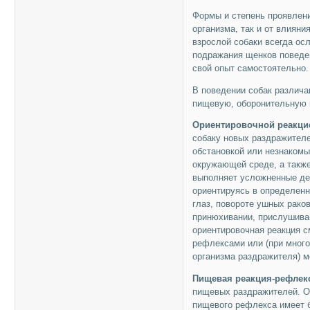
Формы и степень проявлени
организма, так и от влиян
взрослой собаки всегда о
подражания щенков поведе
свой опыт самостоятельно.
В поведении собак различа
пищевую, оборонительную 
Ориентировочной реакци
собаку новых раздражителе
обстановкой или незнакомы
окружающей среде, а также
выполняет усложненные дейс
ориентируясь в определен
глаз, повороте ушных рако
принюхивании, прислушива
ориентировочная реакция 
рефлексами или (при мног
организма раздражителя) м
Пищевая реакция-рефлек
пищевых раздражителей. Он
пищевого рефлекса имеет б