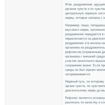
Итак, раздражения, идущи
органов чувств и по чувст
центральную нервную сист
нервы, которые связаны с
Например, пища, попадающа
вкусового нерва, заложенно
раздражение передается в 
переключается на двигател
раздражение эта железа на
организма на раздражитель
рефлексом (отраженным де
организма с внешней средо
участия зачаточного мышлен
сохранение жизни. Если пр
среды он был оценен анали
затормаживается.
Нервный путь, по которому
органе чувств, по чувствит
двигательному нерву до м
Рефлекс является основны
различать по качеству и с