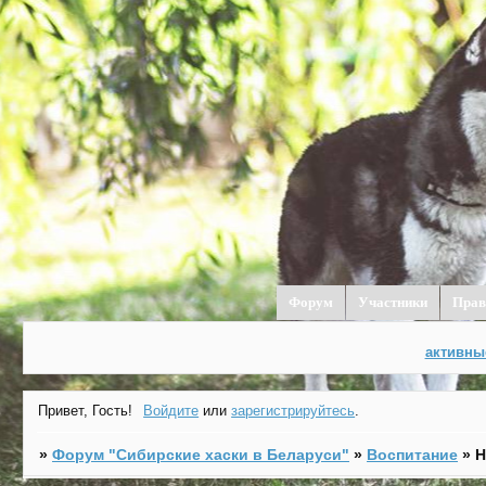
Форум
Участники
Прав
активны
Привет, Гость!
Войдите
или
зарегистрируйтесь
.
»
Форум "Cибирские хаски в Беларуси"
»
Воспитание
»
Н