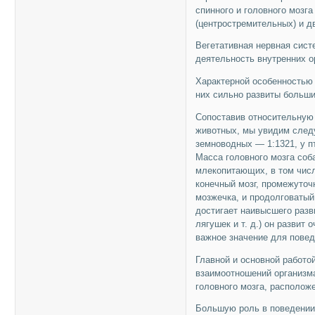
спинного и головного мозг
(центростремительных) и д
Вегетативная нервная сист
деятельность внутренних о
Характерной особенностью 
них сильно развиты больши
Сопоставив относительную 
животных, мы увидим следу
земноводных — 1:1321, у п
Масса головного мозга соба
млекопитающих, в том числ
конечный мозг, промежуточ
мозжечка, и продолговатый
достигает наивысшего разв
лягушек и т. д.) он развит
важное значение для повед
Главной и основной работ
взаимоотношений организма
головного мозга, располож
Большую роль в поведении 