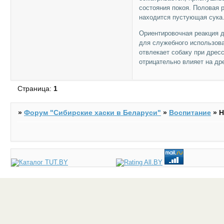
состояния покоя. Половая 
находится пустующая сука
Ориентировочная реакция 
для служебного использова
отвлекает собаку при дрес
отрицательно влияет на др
Страница:
1
»
Форум "Cибирские хаски в Беларуси"
»
Воспитание
»
Н