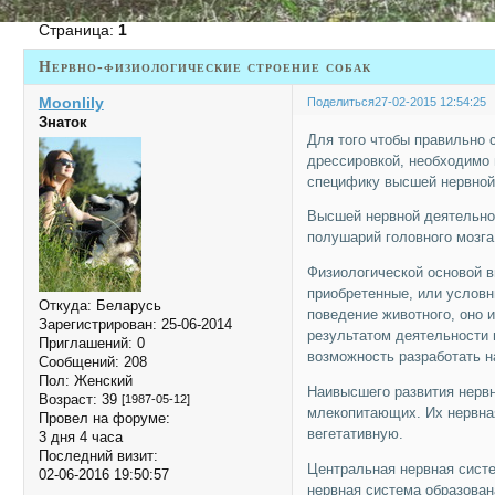
Страница:
1
Нервно-физиологические строение собак
Moonlily
Поделиться
27-02-2015 12:54:25
Знаток
Для того чтобы правильно 
дрессировкой, необходимо 
специфику высшей нервной
Высшей нервной деятельно
полушарий головного мозга
Физиологической основой 
приобретенные, или условн
Откуда:
Беларусь
поведение животного, оно 
Зарегистрирован
: 25-06-2014
результатом деятельности 
Приглашений:
0
возможность разработать н
Сообщений:
208
Пол:
Женский
Наивысшего развития нервн
Возраст:
39
[1987-05-12]
млекопитающих. Их нервна
Провел на форуме:
вегетативную.
3 дня 4 часа
Последний визит:
Центральная нервная систе
02-06-2016 19:50:57
нервная система образован