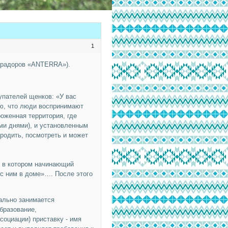
1
абрадоров «ANTERRA»).
упателей щенков: «У вас
аю, что люди воспринимают
енная территория, где
ыми днями), и установленным
родить, посмотреть и может
, в котором начинающий
е с ним в доме»…. После этого
ально занимается
бразование,
оциации) приставку - имя