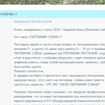
 СОБАК»?
Поделиться
27-02-2015 11:50:48
Очень понравилась статья 2014 г. Каревой Анны (Питомник л
Что такое «ПИТОМНИК СОБАК»?
Последнее время я часто слышу вопрос от потенциальных пок
питомник?», и далее «А какие часы работы?»… И тут я поним
ПИТОМНИК СОБАК примерно как ПИТОМНИК РАСТЕНИЙ: огорож
стоят в ряд клетки с собаками (бедолаги, сидят взаперти цел
графиком работы, когда любой желающий может приехать, поб
быть купить щенка….
Показать полностью..
А недавно на Авито я прочитала текст рекламного объявления
заводчик писал, что у него «не питомник, собака живет вмест
захотелось написать, ЧТО ЖЕ ТАКОЕ ПИТОМНИК СОБАК?
Понятие «Питомник собак» означает, что заводчик профессион
разведением, что он имеет ветеринарное или кинологическое о
зарегистрированную в FCI (Международной Кинологической Асс