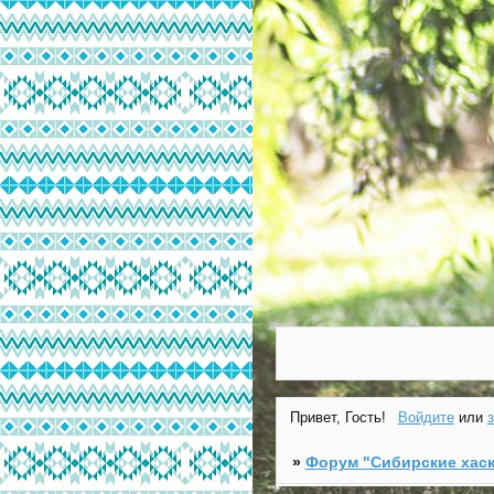
Привет, Гость!
Войдите
или
»
Форум "Cибирские хаск