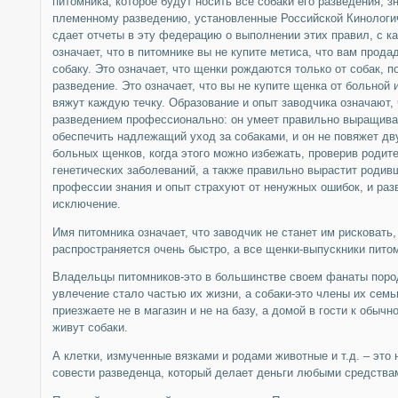
питомника, которое будут носить все собаки его разведения, з
племенному разведению, установленные Российской Кинологич
сдает отчеты в эту федерацию о выполнении этих правил, с 
означает, что в питомнике вы не купите метиса, что вам прод
собаку. Это означает, что щенки рождаются только от собак, 
разведение. Это означает, что вы не купите щенка от больной
вяжут каждую течку. Образование и опыт заводчика означают, 
разведением профессионально: он умеет правильно выращиват
обеспечить надлежащий уход за собаками, и он не повяжет дв
больных щенков, когда этого можно избежать, проверив родит
генетических заболеваний, а также правильно вырастит родив
профессии знания и опыт страхуют от ненужных ошибок, и раз
исключение.
Имя питомника означает, что заводчик не станет им рисковать,
распространяется очень быстро, а все щенки-выпускники питом
Владельцы питомников-это в большинстве своем фанаты пород
увлечение стало частью их жизни, а собаки-это члены их семь
приезжаете не в магазин и не на базу, а домой в гости к обычн
живут собаки.
А клетки, измученные вязками и родами животные и т.д. – это 
совести разведенца, который делает деньги любыми средства