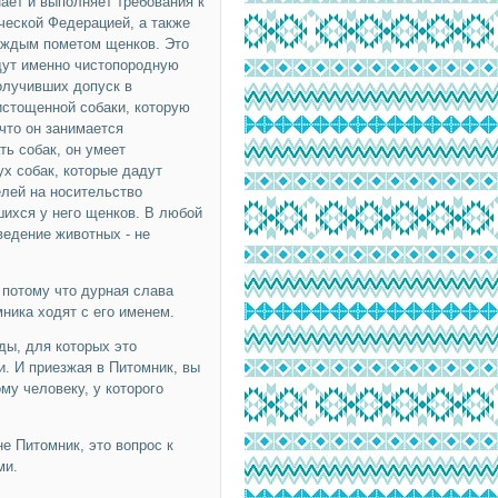
нает и выполняет требования к
еской Федерацией, а также
каждым пометом щенков. Это
адут именно чистопородную
получивших допуск в
 истощенной собаки, которую
что он занимается
ь собак, он умеет
ух собак, которые дадут
елей на носительство
шихся у него щенков. В любой
ведение животных - не
 потому что дурная слава
ника ходят с его именем.
ы, для которых это
и. И приезжая в Питомник, вы
ому человеку, у которого
не Питомник, это вопрос к
ми.