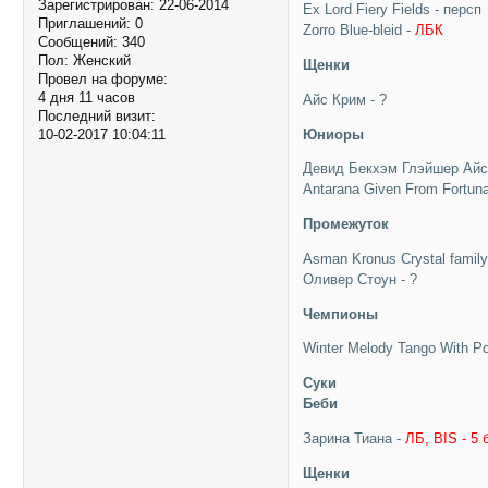
Зарегистрирован
: 22-06-2014
Ex Lord Fiery Fields - персп
Приглашений:
0
Zorro Blue-bleid -
ЛБК
Сообщений:
340
Пол:
Женский
Щенки
Провел на форуме:
4 дня 11 часов
Айс Крим - ?
Последний визит:
Юниоры
10-02-2017 10:04:11
Девид Бекхэм Глэйшер Айс
Antarana Given From Fortun
Промежуток
Asman Kronus Crystal family
Оливер Стоун - ?
Чемпионы
Winter Melody Tango With P
Суки
Беби
Зарина Тиана -
ЛБ, BIS - 5 
Щенки