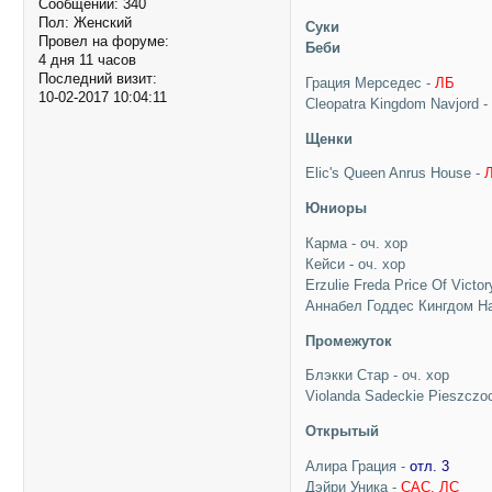
Сообщений:
340
Пол:
Женский
Суки
Провел на форуме:
Беби
4 дня 11 часов
Последний визит:
Грация Мерседес -
ЛБ
10-02-2017 10:04:11
Cleopatra Kingdom Navjord 
Щенки
Elic's Queen Anrus House -
Юниоры
Карма - оч. хор
Кейси - оч. хор
Erzulie Freda Price Of Victor
Аннабел Годдес Кингдом Н
Промежуток
Блэкки Стар - оч. хор
Violanda Sadeckie Pieszczoc
Открытый
Алира Грация -
отл. 3
Дэйри Уника -
CAC, ЛС