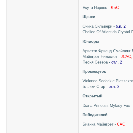
Якута Норцес -
ЛБС
Щенки
Оника Сильвери -
б.п. 2
Chalice Of Atlantida Crystal 
Юниоры
Ариетти Фриенд Смайлинг 
Майнгрет Никколет -
JCAC,
Песня Севера -
отл. 2
Промежуток
Violanda Sadeckie Pieszczo
Блэкки Стар -
отл. 2
Открытый
Diana Princess Mylady Fox 
Победителей
Бианка Майнгрет -
САС