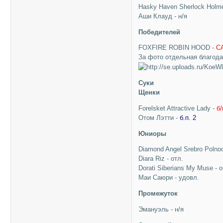
Hasky Haven Sherlock Holm
Аши Клауд - н/я
Победителей
FOXFIRE ROBIN HOOD -
СА
За фото отдельная благод
Суки
Щенки
Forelsket Attractive Lady -
б
Отом Лэтти -
б.п. 2
Юниоры
Diamond Angel Srebro Polnoc
Diara Riz - отл.
Dorati Siberians My Muse - 
Маи Саюри - удовл.
Промежуток
Эмануэль - н/я