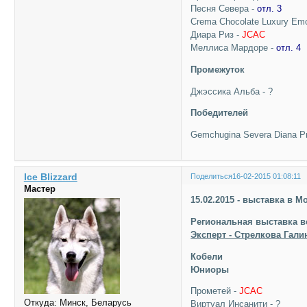
Песня Севера -
отл. 3
Crema Chocolate Luxury Emot
Диара Риз -
JCAC
Меллиса Мардоре -
отл. 4
Промежуток
Джэссика Альба - ?
Победителей
Gemchugina Severa Diana Pr
Ice Blizzard
Поделиться
16-02-2015 01:08:11
Мастер
15.02.2015 - выставка в 
Региональная выставка в
Эксперт - Стрелкова Гали
Кобели
Юниоры
Прометей -
JCAC
Откуда:
Минск, Беларусь
Виртуал Инсанити - ?