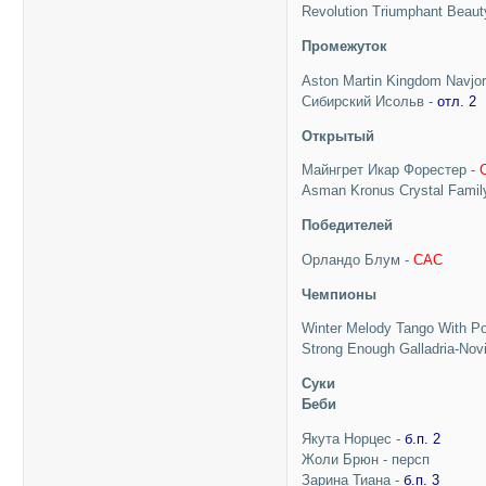
Revolution Triumphant Beaut
Промежуток
Aston Martin Kingdom Navjo
Сибирский Исольв -
отл. 2
Открытый
Майнгрет Икар Форестер -
Asman Kronus Crystal Famil
Победителей
Орландо Блум -
CAC
Чемпионы
Winter Melody Tango With P
Strong Enough Galladria-Novi
Суки
Беби
Якута Норцес -
б.п. 2
Жоли Брюн - персп
Зарина Тиана -
б.п. 3