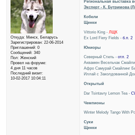
Региональная выставка в
Эксперт - К. Бутримова (Л
Кобели
Щенки
Vittorio King -
ЛЩК
Откуда:
Минск, Беларусь
Ex Lord Fiery Fields -
б.п. 2
Зарегистрирован
: 22-06-2014
Юниоры
Приглашений:
0
Сообщений:
340
Северный Стиль -
отл. 2
Пол:
Женский
Аквамен Весельчак Смайлин
Провел на форуме:
4 дня 11 часов
Афро Самурай Смайлинг Б
Последний визит:
Иллай с Заколдованной Дол
10-02-2017 10:04:11
Открытый
Dar Tsintavry Lemon Tea -
C
Чемпионы
Winter Melody Tango With P
Суки
Щенки