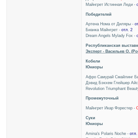
Майнгрет Истинная Леди -
Победителей
Артена Нома от Диляры -
о
Бианка Майнгрет -
отл. 2
Dream Angels Mylady Fox -
Республиканская выставк
Эксперт - Васильев О. (Ро
Кобели
Юниоры
Афро Самурай Смайлинг Б
Дэвид Бэкхем Глейшер Айс
Revolution Triumphant Beaut
Промежуточный
Майнгрет Икар Форестер -
Суки
Юниоры
Amina's Polaris Noche -
отл.