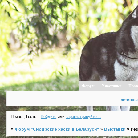
Форум
Участники
Прав
активны
Привет, Гость!
Войдите
или
зарегистрируйтесь
.
»
Форум "Cибирские хаски в Беларуси"
»
Выставки
»
Ре