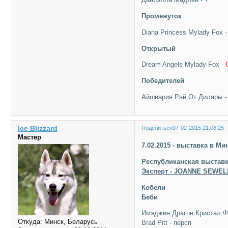
Промежуток
Diana Princess Mylady Fox 
Открытый
Dream Angels Mylady Fox -
Победителей
Айшвария Рай От Диляры 
Ice Blizzard
Поделиться
07-02-2015 21:08:25
Мастер
7.02.2015 - выставка в Ми
Республиканская выставк
Эксперт - JOANNE SEWELL
Кобели
Беби
Имэджин Драгон Кристал Ф
Откуда:
Минск, Беларусь
Brad Pitt - персп