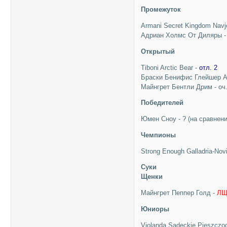
Промежуток
Armani Secret Kingdom Navj
Адриан Холмс От Диляры 
Открытый
Tiboni Arctic Bear -
отл. 2
Браски Бенифис Глейшер А
Майнгрет Бентли Дрим - оч
Победителей
Юмен Сноу - ? (на сравнени
Чемпионы
Strong Enough Galladria-Novi
Суки
Щенки
Майнгрет Пеппер Голд -
Л
Юниоры
Violanda Sadeckie Pieszczo