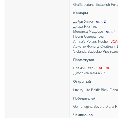
Graffsiberians Establish For
Юниоры
Дейри Уника -
отл. 2
Диара Риз - отл
Меллиса Мардоре -
отл. 4
Песня Севера - отл
Amina's Polaris Noche -
JCA
Ариетти Фриенд Смайлинг 
Violanda Sadeckie Pieszczo
Промежуток
Блэкки Стар -
САС, ЛС
Джэссика Альба - ?
Открытый
Luxury Life Baltik Bleik Fion
Победителей
Gemchugina Severa Diana Pr
Чемпионов