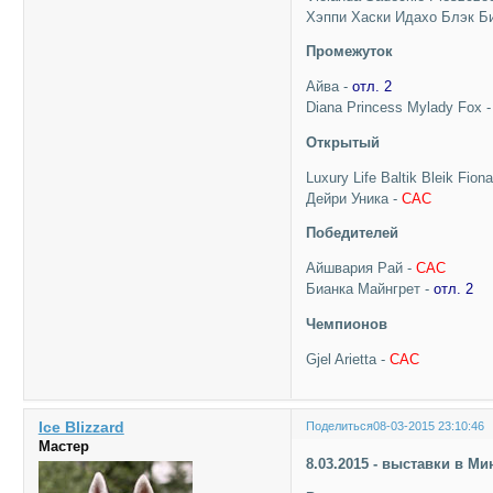
Хэппи Хаски Идахо Блэк Б
Промежуток
Айва -
отл. 2
Diana Princess Mylady Fox 
Открытый
Luxury Life Baltik Bleik Fion
Дейри Уника -
САС
Победителей
Айшвария Рай -
САС
Бианка Майнгрет -
отл. 2
Чемпионов
Gjel Arietta -
САС
Ice Blizzard
Поделиться
08-03-2015 23:10:46
Мастер
8.03.2015 - выставки в Ми