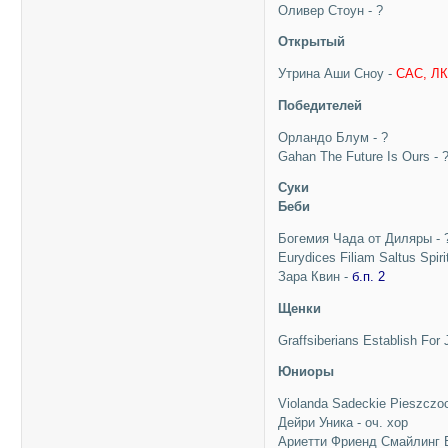
Оливер Стоун - ?
Открытый
Утрина Аши Сноу -
CAC, ЛК
Победителей
Орландо Блум - ?
Gahan The Future Is Ours - 
Суки
Беби
Богемия Чада от Диляры - 
Eurydices Filiam Saltus Spiri
Зара Квин -
б.п. 2
Щенки
Graffsiberians Establish For
Юниоры
Violanda Sadeckie Pieszczo
Дейри Уника - оч. хор
Ариетти Фриенд Смайлинг Б