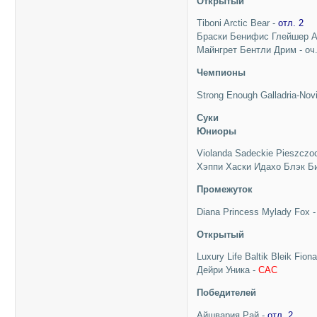
Открытый
Tiboni Arctic Bear -
отл. 2
Браски Бенифис Глейшер А
Майнгрет Бентли Дрим - оч
Чемпионы
Strong Enough Galladria-Novi
Суки
Юниоры
Violanda Sadeckie Pieszczo
Хэппи Хаски Идахо Блэк Б
Промежуток
Diana Princess Mylady Fox 
Открытый
Luxury Life Baltik Bleik Fiona
Дейри Уника -
САС
Победителей
Айшвария Рай -
отл. 2