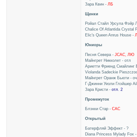
Зара Квин -
ЛБ
Щенки
Ройал Стайл Урсула Фэйр 
Chalice Of Atlantida Crystal 
Elic's Queen Anrus House -
Юниоры
Песня Севера -
JCAC, ЛЮ
Майнгрет Никколет - отл
Ариетти Фриенд Смайлинг Б
Violanda Sadeckie Pieszczo
Майнгрет Оранж Бьюти - оч
Г-Джинни Уизли Глэйшер А
Зара Кристи -
отл. 2
Промежуток
Блэкки Стар -
САС
Открытый
Батерфляй Эффект - ?
Diana Princess Mylady Fox 