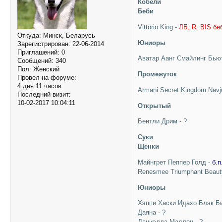
Кобели
Беби
Vittorio King -
ЛБ, R. BIS бе
Откуда:
Минск, Беларусь
Юниоры
Зарегистрирован
: 22-06-2014
Приглашений:
0
Аватар Аанг Смайлинг Бью
Сообщений:
340
Пол:
Женский
Промежуток
Провел на форуме:
4 дня 11 часов
Armani Secret Kingdom Navj
Последний визит:
10-02-2017 10:04:11
Открытый
Бентли Дрим - ?
Суки
Щенки
Майнгрет Пеппер Голд -
б.п
Renesmee Triumphant Beaut
Юниоры
Хэппи Хаски Идахо Блэк Б
Даяна - ?
Даниэлла Мадлен - ?