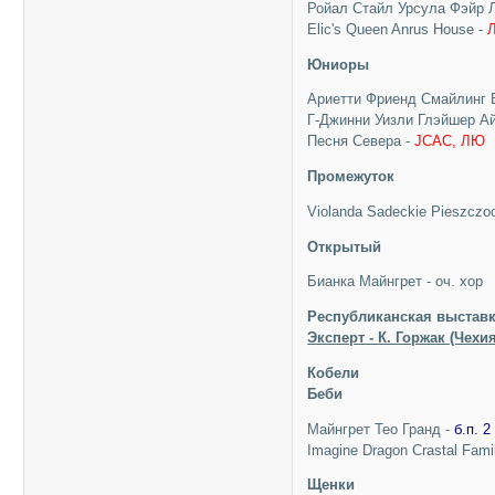
Ройал Стайл Урсула Фэйр Л
Elic's Queen Anrus House -
Юниоры
Ариетти Фриенд Смайлинг 
Г-Джинни Уизли Глэйшер Айс
Песня Севера -
JCAC, ЛЮ
Промежуток
Violanda Sadeckie Pieszczo
Открытый
Бианка Майнгрет - оч. хор
Республиканская выставк
Эксперт - К. Горжак (Чехия
Кобели
Беби
Майнгрет Тео Гранд -
б.п. 2
Imagine Dragon Crastal Fami
Щенки