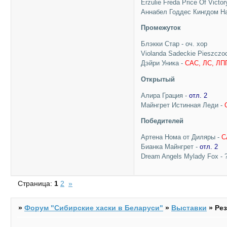
Erzulie Freda Price Of Victor
Аннабел Годдес Кингдом Н
Промежуток
Блэкки Стар - оч. хор
Violanda Sadeckie Pieszczo
Дэйри Уника -
CAC, ЛС, ЛП
Открытый
Алира Грация -
отл. 2
Майнгрет Истинная Леди -
Победителей
Артена Нома от Диляры -
C
Бианка Майнгрет -
отл. 2
Dream Angels Mylady Fox - 
Страница:
1
2
»
»
Форум "Cибирские хаски в Беларуси"
»
Выставки
»
Ре