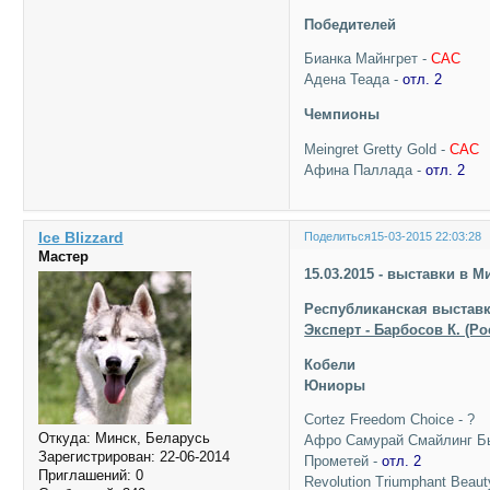
Победителей
Бианка Майнгрет -
САС
Адена Теада -
отл. 2
Чемпионы
Meingret Gretty Gold -
САС
Афина Паллада -
отл. 2
Ice Blizzard
Поделиться
15-03-2015 22:03:28
Мастер
15.03.2015 - выставки в М
Республиканская выставк
Эксперт - Барбосов К. (Ро
Кобели
Юниоры
Cortez Freedom Choice - ?
Откуда:
Минск, Беларусь
Афро Самурай Смайлинг Бь
Зарегистрирован
: 22-06-2014
Прометей -
отл. 2
Приглашений:
0
Revolution Triumphant Beaut