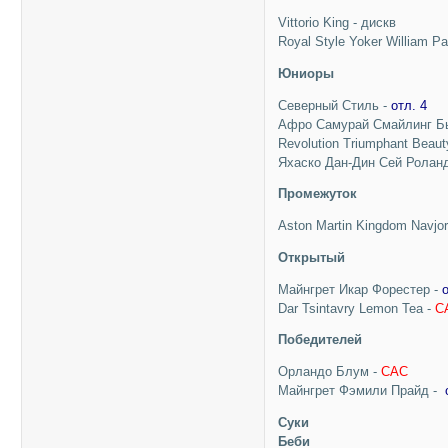
Vittorio King - дискв
Royal Style Yoker William Pa
Юниоры
Северный Стиль -
отл. 4
Афро Самурай Смайлинг Б
Revolution Triumphant Beaut
Яхаско Дан-Дин Сей Ролан
Промежуток
Aston Martin Kingdom Navjo
Открытый
Майнгрет Икар Форестер -
Dar Tsintavry Lemon Tea -
C
Победителей
Орландо Блум -
CAC
Майнгрет Фэмили Прайд -
Суки
Беби