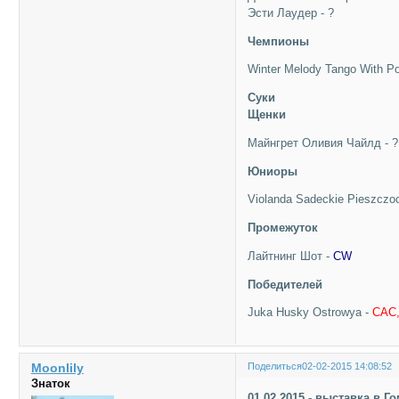
Эсти Лаудер - ?
Чемпионы
Winter Melody Tango With P
Суки
Щенки
Майнгрет Оливия Чайлд - ?
Юниоры
Violanda Sadeckie Pieszczo
Промежуток
Лайтнинг Шот -
CW
Победителей
Juka Husky Ostrowya -
САС
Moonlily
Поделиться
02-02-2015 14:08:52
Знаток
01.02.2015 - выставка в Г