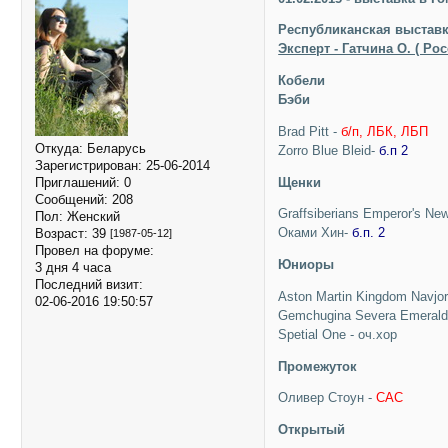
Республиканская выстав
Эксперт - Гатчина О. ( Ро
Кобели
Бэби
Brad Pitt -
б/п, ЛБК, ЛБП
Откуда:
Беларусь
Zorro Blue Bleid-
б.п 2
Зарегистрирован
: 25-06-2014
Щенки
Приглашений:
0
Сообщений:
208
Graffsiberians Emperor's Ne
Пол:
Женский
Оками Хин-
б.п. 2
Возраст:
39
[1987-05-12]
Провел на форуме:
Юниоры
3 дня 4 часа
Последний визит:
Aston Martin Kingdom Navjor
02-06-2016 19:50:57
Gemchugina Severa Emerald 
Spetial One - оч.хор
Промежуток
Оливер Стоун -
САС
Открытый