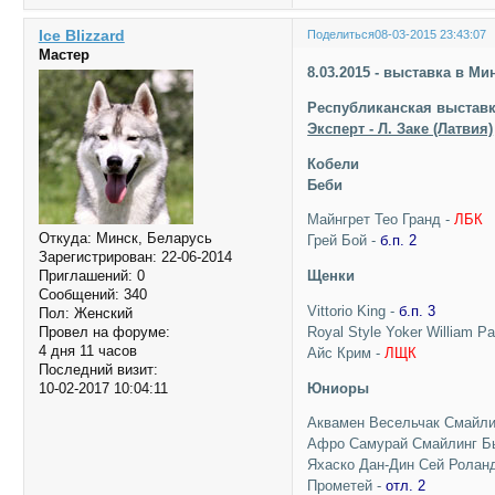
Ice Blizzard
Поделиться
08-03-2015 23:43:07
Мастер
8.03.2015 - выставка в Ми
Республиканская выставк
Эксперт - Л. Заке (Латвия)
Кобели
Беби
Майнгрет Тео Гранд -
ЛБК
Откуда:
Минск, Беларусь
Грей Бой -
б.п. 2
Зарегистрирован
: 22-06-2014
Щенки
Приглашений:
0
Сообщений:
340
Vittorio King -
б.п. 3
Пол:
Женский
Royal Style Yoker William Pa
Провел на форуме:
4 дня 11 часов
Айс Крим -
ЛЩК
Последний визит:
Юниоры
10-02-2017 10:04:11
Аквамен Весельчак Смайлин
Афро Самурай Смайлинг Б
Яхаско Дан-Дин Сей Ролан
Прометей -
отл. 2