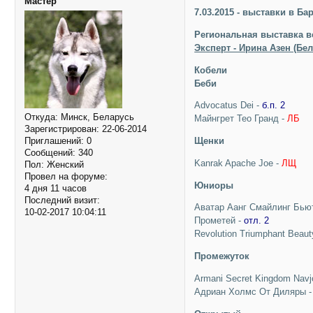
Мастер
7.03.2015 - выставки в Б
Региональная выставка в
Эксперт - Ирина Азен (Бе
Кобели
Беби
Advocatus Dei -
б.п. 2
Откуда:
Минск, Беларусь
Майнгрет Тео Гранд -
ЛБ
Зарегистрирован
: 22-06-2014
Щенки
Приглашений:
0
Сообщений:
340
Kanrak Apache Joe -
ЛЩ
Пол:
Женский
Провел на форуме:
Юниоры
4 дня 11 часов
Последний визит:
Аватар Аанг Смайлинг Бью
10-02-2017 10:04:11
Прометей -
отл. 2
Revolution Triumphant Beaut
Промежуток
Armani Secret Kingdom Navj
Адриан Холмс От Диляры 