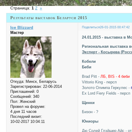
Страница:
1
2
»
Результаты выставок Беларуси 2015
Ice Blizzard
Поделиться
26-01-2015 00:47:42
Мастер
24.01.2015 - выставка в М
Региональная выставка в
Эксперт - Косырева (Росс
Кобели
Беби
Brad Pitt -
ЛБ, BIS - 4 беби
Откуда:
Минск, Беларусь
Vittorio King - персп
Зарегистрирован
: 22-06-2014
Золото Олимпа Геркулес -
Приглашений:
0
Ex Lord Fiery Fields - персп
Сообщений:
340
Пол:
Женский
Щенки
Провел на форуме:
4 дня 11 часов
Бизон - ?
Последний визит:
Юниоры
10-02-2017 10:04:11
Дю Солей Глэйшер Айс - отл