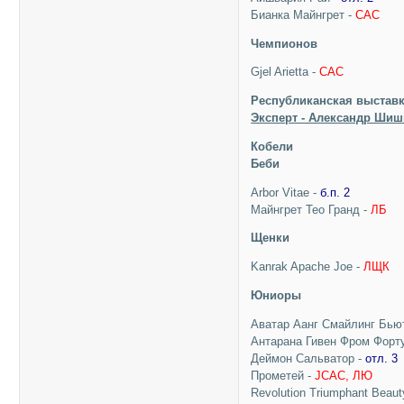
Бианка Майнгрет -
САС
Чемпионов
Gjel Arietta -
САС
Республиканская выставк
Эксперт - Александр Шиш
Кобели
Беби
Arbor Vitae -
б.п. 2
Майнгрет Тео Гранд -
ЛБ
Щенки
Kanrak Apache Joe -
ЛЩК
Юниоры
Аватар Аанг Смайлинг Бью
Антарана Гивен Фром Форт
Деймон Сальватор -
отл. 3
Прометей -
JCAC, ЛЮ
Revolution Triumphant Beaut