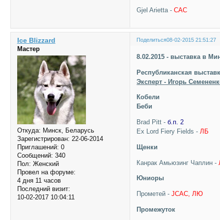
Gjel Arietta -
САС
Ice Blizzard
Поделиться
08-02-2015 21:51:27
Мастер
8.02.2015 - выставка в Ми
Республиканская выставк
Эксперт - Игорь Семененк
Кобели
Беби
Brad Pitt -
б.п. 2
Откуда:
Минск, Беларусь
Ex Lord Fiery Fields -
ЛБ
Зарегистрирован
: 22-06-2014
Щенки
Приглашений:
0
Сообщений:
340
Канрак Амьюзинг Чаплин -
Пол:
Женский
Провел на форуме:
Юниоры
4 дня 11 часов
Последний визит:
Прометей -
JCAC, ЛЮ
10-02-2017 10:04:11
Промежуток