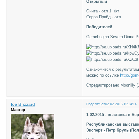
Открытый
Онита - отл 1, б/т
Серра Прайд - отл
Победителей
Gemchugina Severa Diana Pr
Ознакомится с результатам
можно по ссылке
http://gom
Отредактировано Moonlily (1
Ice Blizzard
Поделиться
02-02-2015 15:14:14
Мастер
1.02.2015 - выставка в Бе
Республиканская выставк
Эксперт - Петр Круль (По