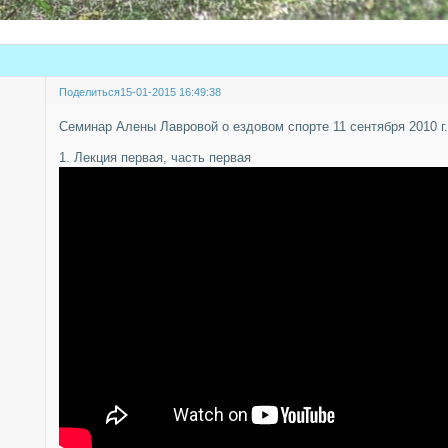
Поделиться
15-01-2015 16:49:38
Семинар Алены Лавровой о ездовом спорте 11 сентября 2010 г.
1. Лекция первая, часть первая