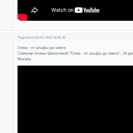
Поделиться
15-01-2015 16:55:35
Гонка - от альфы до омеги
Семинар Алены Шепелевой "Гонка - от альфы до омеги", 19 дек
Москва