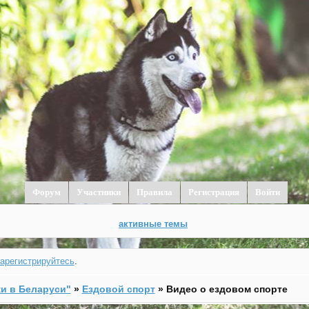
Форум
Участники
Правила
Регистрация
Войти
активные темы
зарегистрируйтесь
.
и в Беларуси"
»
Ездовой спорт
»
Видео о ездовом спорте