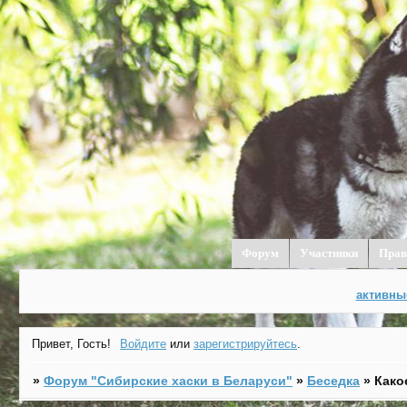
Форум
Участники
Прав
активны
Привет, Гость!
Войдите
или
зарегистрируйтесь
.
»
Форум "Cибирские хаски в Беларуси"
»
Беседка
»
Како