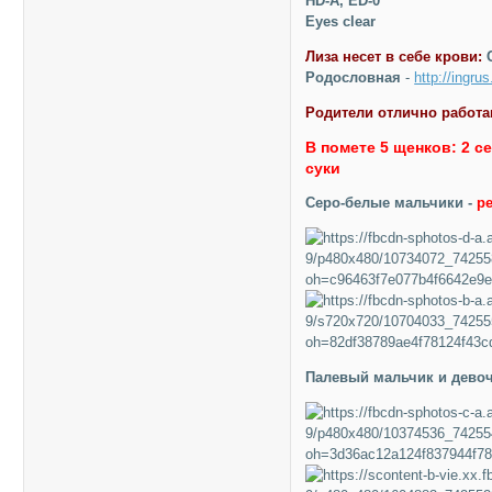
HD-A, ED-0
Eyes clear
Лиза несет в себе крови:
C
Родословная
-
http://ingru
Родители отлично работа
В помете 5 щенков: 2 
суки
Серо-белые мальчики -
р
Палевый мальчик и девоч