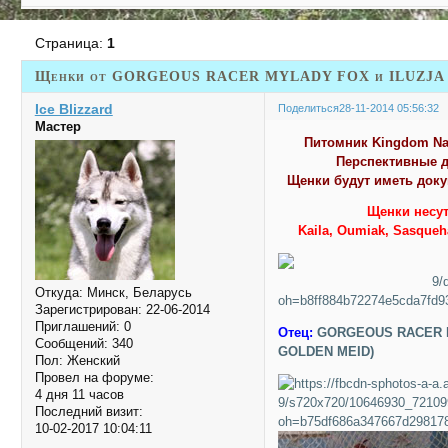
Страница:
1
Щенки от GORGEOUS RACER MYLADY FOX и ILUZJA 
Ice Blizzard
Поделиться
28-11-2014 05:56:32
Мастер
Питомник Kingdom Nav
Перспективные д
Щенки будут иметь докум
Щенки несут
Kaila, Oumiak, Sasqueha
Откуда:
Минск, Беларусь
Зарегистрирован
: 22-06-2014
Приглашений:
0
Отец:
GORGEOUS RACER M
Сообщений:
340
GOLDEN MEID)
Пол:
Женский
Провел на форуме:
4 дня 11 часов
Последний визит:
10-02-2017 10:04:11