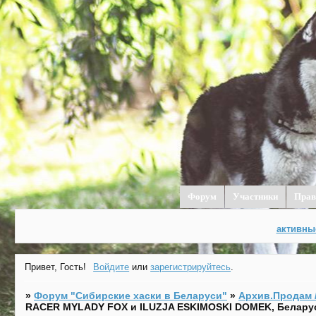
Форум
Участники
Прав
активны
Привет, Гость!
Войдите
или
зарегистрируйтесь
.
»
Форум "Cибирские хаски в Беларуси"
»
Архив.Продам /
RACER MYLADY FOX и ILUZJA ESKIMOSKI DOMEK, Белару