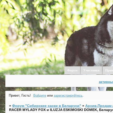
Форум
Участники
Прав
активны
Привет, Гость!
Войдите
или
зарегистрируйтесь
.
»
Форум "Cибирские хаски в Беларуси"
»
Архив.Продам /
RACER MYLADY FOX и ILUZJA ESKIMOSKI DOMEK, Белару