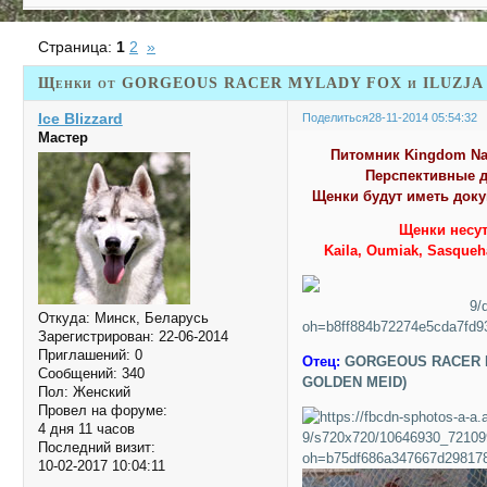
Страница:
1
2
»
Щенки от GORGEOUS RACER MYLADY FOX и ILUZJA 
Ice Blizzard
Поделиться
28-11-2014 05:54:32
Мастер
Питомник Kingdom Nav
Перспективные д
Щенки будут иметь докум
Щенки несут
Kaila, Oumiak, Sasqueha
Откуда:
Минск, Беларусь
Зарегистрирован
: 22-06-2014
Приглашений:
0
Отец:
GORGEOUS RACER M
Сообщений:
340
GOLDEN MEID)
Пол:
Женский
Провел на форуме:
4 дня 11 часов
Последний визит:
10-02-2017 10:04:11