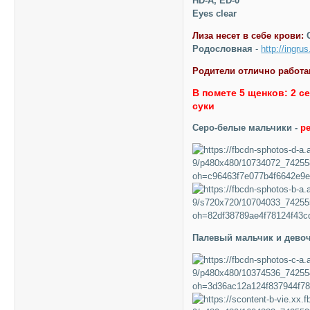
HD-A, ED-0
Eyes clear
Лиза несет в себе крови:
C
Родословная
-
http://ingru
Родители отлично работа
В помете 5 щенков: 2 
суки
Серо-белые мальчики -
р
Палевый мальчик и девоч