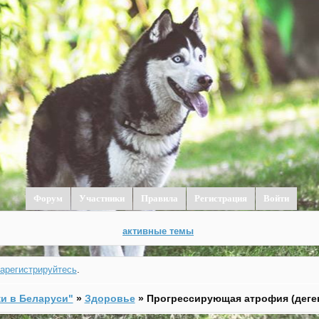
Форум
Участники
Правила
Регистрация
Войти
активные темы
зарегистрируйтесь
.
и в Беларуси"
»
Здоровье
»
Прогрессирующая атрофия (деген