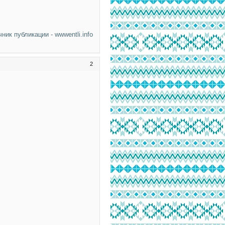
чник публикации - wwwentli.info
2