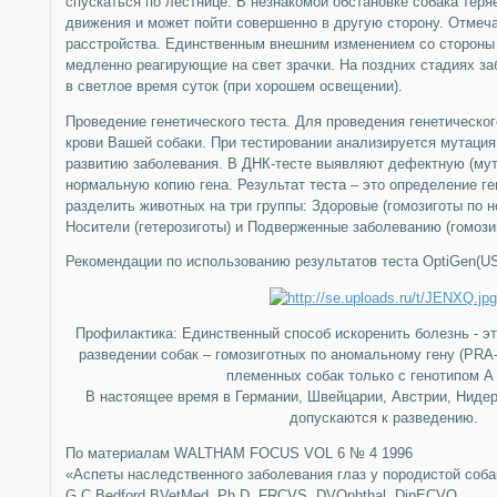
спускаться по лестнице. В незнакомой обстановке собака теря
движения и может пойти совершенно в другую сторону. Отмеч
расстройства. Единственным внешним изменением со стороны
медленно реагирующие на свет зрачки. На поздних стадиях за
в светлое время суток (при хорошем освещении).
Проведение генетического теста. Для проведения генетическо
крови Вашей собаки. При тестировании анализируется мутация
развитию заболевания. В ДНК-тесте выявляют дефектную (мут
нормальную копию гена. Результат теста – это определение ге
разделить животных на три группы: Здоровые (гомозиготы по н
Носители (гетерозиготы) и Подверженные заболеванию (гомози
Рекомендации по использованию результатов теста OptiGen(US
Профилактика: Единственный способ искоренить болезнь - эт
разведении собак – гомозиготных по аномальному гену (PRA
племенных собак только с генотипом А
В настоящее время в Германии, Швейцарии, Австрии, Ниде
допускаются к разведению.
По материалам WALTHAM FOCUS VOL 6 № 4 1996
«Аспеты наследственного заболевания глаз у породистой соба
G.C.Bedford BVetMed, Ph.D, FRCVS, DVOphthal, DipECVO