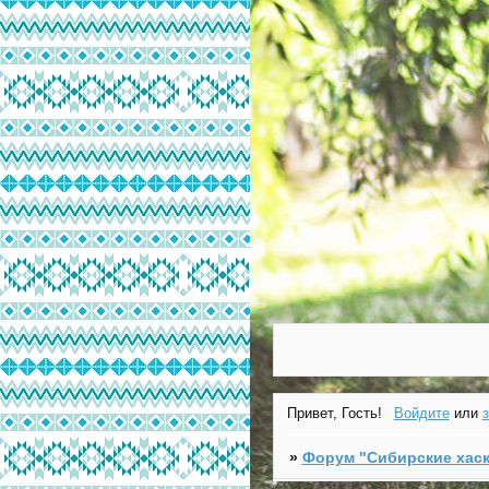
Привет, Гость!
Войдите
или
»
Форум "Cибирские хаск