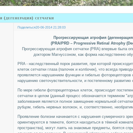
 (дегенерация) сетчатки
Поделиться
20-06-2014 21:28:03
Прогрессирующая атрофия (дегенерация)
(PRA/PRD – Progressive Retinal Atrophy (De
Прогрессирующая атрофия сетчатки (PRA) впервые была опи
доктором Магнуссоном, как форма наследственно об
PRA - наследственный порок развития, при которой происходи
клеток сетчатки глаза (палочек и колбочек), что всегда привод
проявляется нарушением функции и гибелью фоторецепторов с
нарушению светочувствительности, и постепенному развитию 
По мере гибели фоторецепторных клеток, происходит постепен
сетчатки в целом (данный процесс обозначается термином "ат
заболевания является полное замещение нормальной сетчатк
рубцом, гибель нервных волокон, и, соответственно, необрати
Проявление болезни начинается с нарушения сумеречного зре
ориентируются в темноте, боятся находиться в тёмной комнате
пространства), могут лаять на знакомые предметы, боятся спр