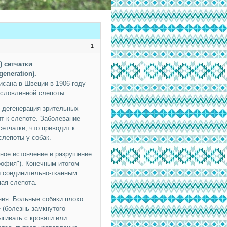
1
 сетчатки
generation).
сана в Швеции в 1906 году
условленной слепоты.
т дегенерация зрительных
ит к слепоте. Заболевание
етчатки, что приводит к
слепоты у собак.
ное истончение и разрушение
рофия"). Конечным итогом
и соединительно-тканным
мая слепота.
ния. Больные собаки плохо
 (болезнь замкнутого
ыгивать с кровати или