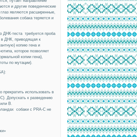
ется, путает направление
аются и другие поведенческие
 глаз являются расширенные,
болевания собака теряется и
го ДНК-теста требуется проба
 в ДНК, приводящая к
антную) копию гена и
нотипа, которое позволяет
ормальной копии гена),
готы по мутации).
A):
о прекратить использовать в
-C). Допускать к разведению
 или B.
рландах собаки с PRA-C не
ки»