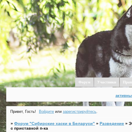
Форум
Участники
Прав
активны
Привет, Гость!
Войдите
или
зарегистрируйтесь
.
»
Форум "Cибирские хаски в Беларуси"
»
Разведение
»
Э
с приставкой п-ка