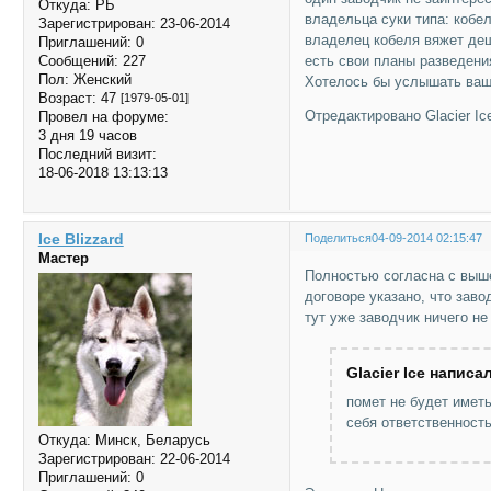
Откуда:
РБ
владельца суки типа: кобе
Зарегистрирован
: 23-06-2014
владелец кобеля вяжет деше
Приглашений:
0
есть свои планы разведени
Сообщений:
227
Пол:
Женский
Хотелось бы услышать ваше
Возраст:
47
[1979-05-01]
Отредактировано Glacier Ice
Провел на форуме:
3 дня 19 часов
Последний визит:
18-06-2018 13:13:13
Ice Blizzard
Поделиться
04-09-2014 02:15:47
Мастер
Полностью согласна с выше
договоре указано, что заво
тут уже заводчик ничего не
Glacier Ice написал
помет не будет имет
себя ответственность
Откуда:
Минск, Беларусь
Зарегистрирован
: 22-06-2014
Приглашений:
0