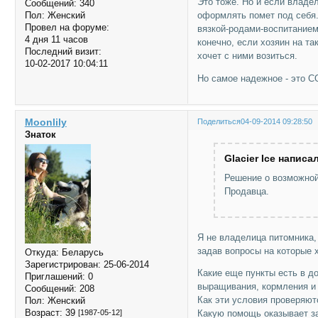
Это тоже. Но и если владе
Сообщений:
340
оформлять помет под себя.
Пол:
Женский
Провел на форуме:
вязкой-родами-воспитанием 
4 дня 11 часов
конечно, если хозяин на та
Последний визит:
хочет с ними возиться.
10-02-2017 10:04:11
Но самое надежное - это
Moonlily
Поделиться
04-09-2014 09:28:50
Знаток
Glacier Ice написал
Решение о возможной
Продавца.
Я не владелица питомника,
задав вопросы на которые 
Откуда:
Беларусь
Зарегистрирован
: 25-06-2014
Какие еще пункты есть в д
Приглашений:
0
выращивания, кормления и 
Сообщений:
208
Как эти условия проверяют
Пол:
Женский
Возраст:
39
[1987-05-12]
Какую помощь оказывает за