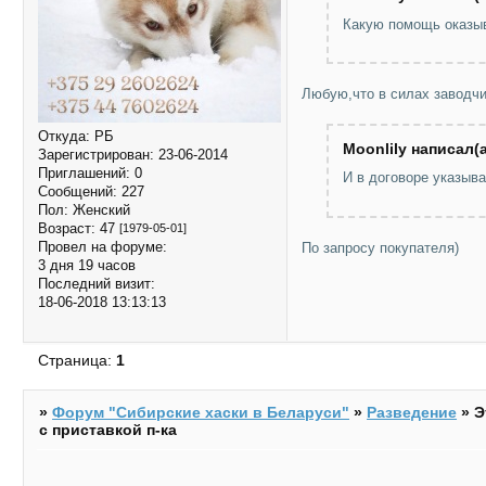
Какую помощь оказыв
Любую,что в силах заводчи
Откуда:
РБ
Moonlily написал(а
Зарегистрирован
: 23-06-2014
Приглашений:
0
И в договоре указыва
Сообщений:
227
Пол:
Женский
Возраст:
47
[1979-05-01]
Провел на форуме:
По запросу покупателя)
3 дня 19 часов
Последний визит:
18-06-2018 13:13:13
Страница:
1
»
Форум "Cибирские хаски в Беларуси"
»
Разведение
»
Э
с приставкой п-ка