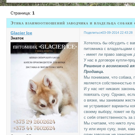
Страница:
1
Этика взаимоотношений заводчика и владельца собаки 
Glacier Ice
Поделиться
03-09-2014 22:43:28
Знаток
Хотелось бы обсудить с ва
питомника с владельцами с
- имеет ли право заводчик 
У нас в договоре купли-пр
Решение о возможной вя
Продавца.
Мы понимаем, что собака, 
является собственностью п
И у нас нет никаких законн
повязать суку. Однако, ес
о вязке, мы занимаем жест
не устраивают варианты ко
своему выбору, помет не б
с себя ответственность за 
Мы считаем, что никто луч
ту или иную суку, зная, ка
один заводчик не заинтере