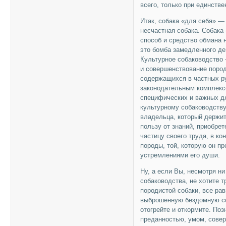
всего, только при единств
Итак, собака «для себя» — 
несчастная собака. Собака
способ и средство обмана 
это бомба замедленного де
Культурное собаководство
и совершенствование пород
содержащихся в частных р
законодательным комплекс
специфических и важных дл
культурному собаководству
владельца, который держит
пользу от знаний, приобрет
частицу своего труда, в к
породы, той, которую он пр
устремлениями его души.
Ну, а если Вы, несмотря ни
собаководства, не хотите 
породистой собаки, все рав
выброшенную бездомную соб
отогрейте и откормите. По
преданностью, умом, сове