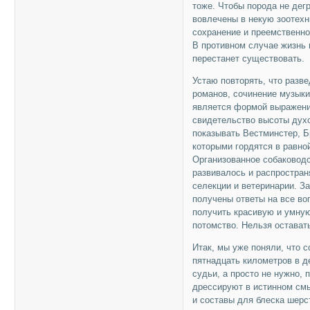
тоже. Чтобы порода не дег
вовлечены в некую зоотехн
сохранение и преемственно
В противном случае жизнь 
перестанет существовать.
Устаю повторять, что разв
романов, сочинение музыки
является формой выражени
свидетельство высоты духо
показывать Вестминстер, Б
которыми гордятся в равно
Организованное собаководс
развивалось и распростран
селекции и ветеринарии. З
получены ответы на все во
получить красивую и умную 
потомство. Нельзя остават
Итак, мы уже поняли, что с
пятнадцать километров в де
судьи, а просто не нужно, 
дрессируют в истинном см
и составы для блеска шерст