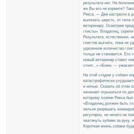
результата нет. На болезн
же Вы его не кормите? Так
Рекса, — Две кастрюли в д
вылезать шерсть, от тела 
ветеринару. Осмотрев пред
глисты». Владелец, скрепя
Результата, естественно, н
глистов выгнать, пока не у
удвоенное количество глист
толще не становится. Его 
новый ветеринар ставит но
стоит...» «Боже, — ужасает
На этой стадии у собаки по
катастрофически ухудшаетс
и ночью. Сказать об этом 
начинает огрызаться по дел
которому хозяин Рекса был
«Владелец должен быть гла
нельзя разрешать командов
регулярно, но ничего не п
хватануть зубами за руку,
Короткая жизнь собаки бу