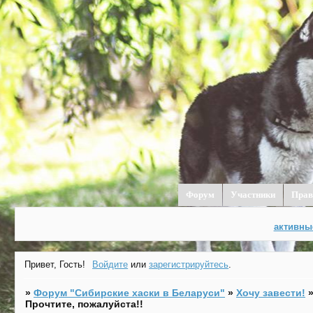
Форум
Участники
Прав
активны
Привет, Гость!
Войдите
или
зарегистрируйтесь
.
»
Форум "Cибирские хаски в Беларуси"
»
Хочу завести!
Прочтите, пожалуйста!!