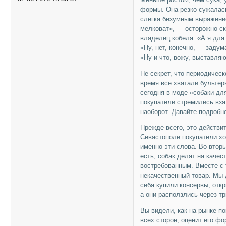
формы. Она резко сужалась
слегка безумным выражение
мелковат», — осторожно ск
владелец кобеля. «А я для
«Ну, нет, конечно, — задум
«Ну и что, вожу, выставля
Не секрет, что периодичес
время все хватали бультер
сегодня в моде «собаки дл
покупатели стремились взя
наоборот. Давайте подробн
Прежде всего, это действи
Севастополе покупатели хот
именно эти слова. Во-втор
есть, собак делят на качес
востребованным. Вместе с
некачественный товар. Мы 
себя купили консервы, откр
а они расползлись через т
Вы видели, как на рынке п
всех сторон, оценит его фо