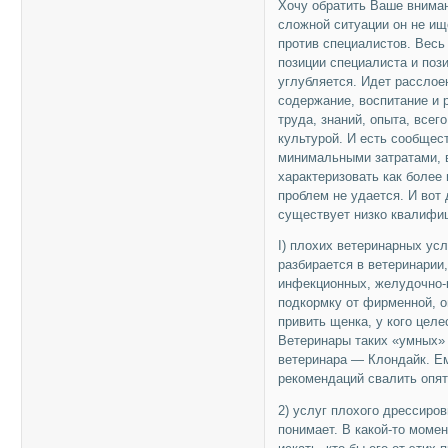
Хочу обратить Ваше вниман
сложной ситуации он не ищ
против специалистов. Весь
позиции специалиста и поз
углубляется. Идет расслое
содержание, воспитание и
труда, знаний, опыта, всег
культурой. И есть сообщес
минимальными затратами, в
характеризовать как более
проблем не удается. И вот
существует низко квалифи
I) плохих ветеринарных усл
разбирается в ветеринарии
инфекционных, желудочно-
подкормку от фирменной, он
привить щенка, у кого целе
Ветеринары таких «умных» 
ветеринара — Клондайк. Е
рекомендаций свалить опят
2) услуг плохого дрессиро
понимает. В какой-то моме