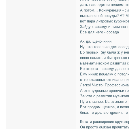
дать насладится пением пт
А потом… Конкуренция - си
выставочной посуды? А? Ме
вот пара литровых кубочков
Зайду к соседу и лирично 
Все для него - соседа
Ах да, щеночкиии!
Ну, это тооолько для сосед
Во первых, (ну была ж у не
свою память и быстренько н
математическом развитии с
Во вторых - соседу давно 
Ему никак побелку с потолк
оттопотакопыт отписанья
Легко! Чисто! Профессиона
А эти чудесные щенячьи го
Забота о развитии музыкаль
Ну и главное. Вы ж знае
Вот продам щенков, и появ
бяка, то дрелью дрелит, т
Кстати расширение кругозор
Он просто обязан прочитать