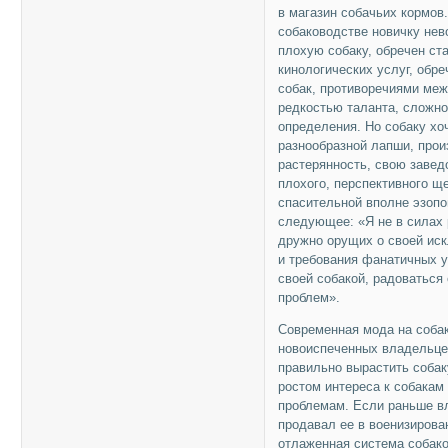
в магазин собачьих кормов
собаководстве новичку нев
плохую собаку, обречен ст
кинологических услуг, обр
собак, противоречиями ме
редкостью таланта, сложно
определения. Но собаку хо
разнообразной лапши, про
растерянность, свою завед
плохого, перспективного щ
спасительной вполне эзопо
следующее: «Я не в силах 
дружно орущих о своей иск
и требования фанатичных у
своей собакой, радоваться
проблем».
Современная мода на собак
новоиспеченных владельцев
правильно вырастить собак
ростом интереса к собакам
проблемам. Если раньше вл
продавал ее в военизирова
отлаженная система собак