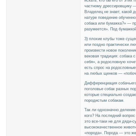
искать, кто бы его от этих
частному дрессировщику — 
Владелец не знает, какой 
натуре поведение обученно
собака или бумажка?» — пр
разумеется». Под бумажко
3) плохие клубы тоже суще
или поздно практически лю
произвести новое поколени
вековая традиция: собака с
себя», а родословную хоче
есть спрос на родословные
на любых щенков — «побоч
Дифференциация собачьего
поголовье собак разных по
которые специально созда
породистым собакам.
Так ли однозначно деление
кого? На последний вопрос
это все-таки не для дяди-с
высококачественное животн
«порода». Порода — это же 