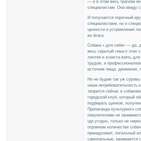
— и в этом весь трагизм е
специалистам. Она ввиду св
И получается порочный круг
специалистами, но и специа
ценности и устремления л
ее блага.
Собака « для себя» — да, д
весь скрытый смысл этих с
лентяя и эгоиста взять для
трудом, и профессионализм
источник пищи, движения, 
Но не будем так уж суровы
наша нетребовательность к
творится сейчас в собаков
городской клуб, который об
подбирать щенков, получен
Пропаганда культурного со
покупателями не занимаютс
где угодно, только не чере
огромном количестве собачь
принадлежит, легальный и
самопальные, занимается с