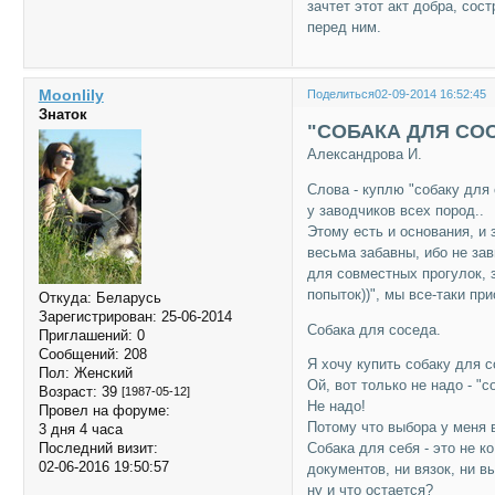
зачтет этот акт добра, сос
перед ним.
Moonlily
Поделиться
02-09-2014 16:52:45
Знаток
"СОБАКА ДЛЯ СО
Александрова И.
Слова - куплю "собаку для
у заводчиков всех пород..
Этому есть и основания, и 
весьма забавны, ибо не за
для совместных прогулок, 
попыток))", мы все-таки пр
Откуда:
Беларусь
Зарегистрирован
: 25-06-2014
Собака для соседа.
Приглашений:
0
Сообщений:
208
Я хочу купить собаку для 
Пол:
Женский
Ой, вот только не надо - "
Возраст:
39
[1987-05-12]
Не надо!
Провел на форуме:
Потому что выбора у меня вс
3 дня 4 часа
Последний визит:
Собака для себя - это не ко
02-06-2016 19:50:57
документов, ни вязок, ни 
ну и что остается?