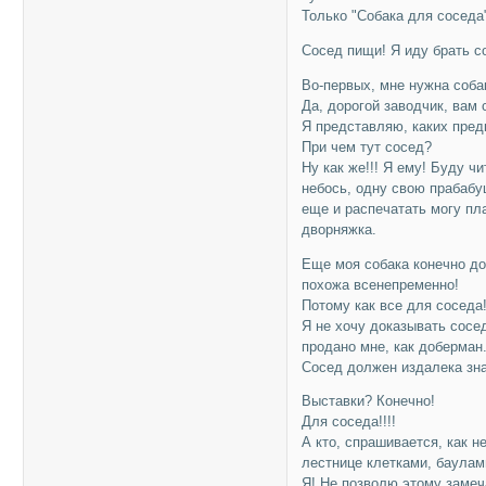
Только "Собака для соседа
Сосед пищи! Я иду брать с
Во-первых, мне нужна соба
Да, дорогой заводчик, вам 
Я представляю, каких предк
При чем тут сосед?
Ну как же!!! Я ему! Буду ч
небось, одну свою прабабуш
еще и распечатать могу пла
дворняжка.
Еще моя собака конечно до
похожа всенепременно!
Потому как все для соседа
Я не хочу доказывать сосе
продано мне, как доберма
Сосед должен издалека зна
Выставки? Конечно!
Для соседа!!!!
А кто, спрашивается, как 
лестнице клетками, баулам
Я! Не позволю этому замеч