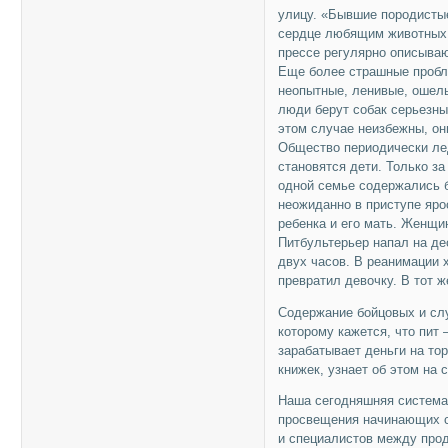
улицу. «Бывшие породистые
сердце любящим животных 
прессе регулярно описываю
Еще более страшные пробле
неопытные, ленивые, ошел
люди берут собак серьезны
этом случае неизбежны, он
Общество периодически лед
становятся дети. Только з
одной семье содержались 
неожиданно в приступе яро
ребенка и его мать. Женщи
Питбультерьер напал на де
двух часов. В реанимации х
превратил девочку. В тот ж
Содержание бойцовых и сл
которому кажется, что пит
зарабатывает деньги на то
книжек, узнает об этом на 
Наша сегодняшняя система 
просвещения начинающих с
и специалистов между прод