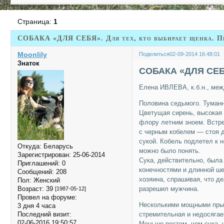
Страница:
1
СОБАКА «ДЛЯ СЕБЯ». Для тех, кто выбирает щенка. Пр
Moonlily
Поделиться
02-09-2014 16:48:01
Знаток
СОБАКА «ДЛЯ СЕ
Елена ИВЛЕВА, к.б.н., меж
Половина седьмого. Туманн
Цветущая сирень, высокая
флору летним зноем. Встр
с черным кобелем — стоя д
сукой. Кобель подлетел к н
Откуда:
Беларусь
можно было понять.
Зарегистрирован
: 25-06-2014
Сука, действительно, была
Приглашений:
0
конечностями и длинной ше
Сообщений:
208
хозяина, спрашивая, что д
Пол:
Женский
Возраст:
39
разрешил мужчина.
[1987-05-12]
Провел на форуме:
Несколькими мощными прыж
3 дня 4 часа
Последний визит:
стремительная и недосягае
02-06-2016 19:50:57
Меньше ростом, чем сука, у