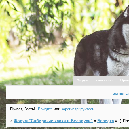
Форум
Участники
Прав
активны
Привет, Гость!
Войдите
или
зарегистрируйтесь
.
»
Форум "Cибирские хаски в Беларуси"
»
Беседка
»
:) П