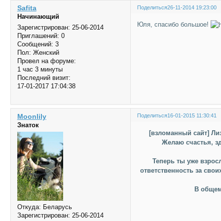
Safita
Поделиться
26-11-2014 19:23:00
Начинающий
Юля, спасибо большое!
Зарегистрирован
: 25-06-2014
Приглашений:
0
Сообщений:
3
Пол:
Женский
Провел на форуме:
1 час 3 минуты
Последний визит:
17-01-2017 17:04:38
Moonlily
Поделиться
16-01-2015 11:30:41
Знаток
[взломанный сайт] Ли
Желаю счастья, зд
Теперь ты уже взросл
ответственность за сво
В общем
Откуда:
Беларусь
Зарегистрирован
: 25-06-2014