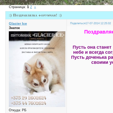
Страница:
1
2
»
:) Поздравлялка форумчан! :)
Glacier Ice
Поделиться
17-07-2014 12:25:02
Знаток
Поздравля
Пусть она станет
небе и всегда со
Пусть доченька р
своими у
Откуда:
РБ