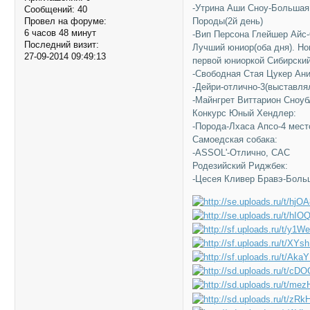
-Утрина Аши Сноу-Большая 
Сообщений:
40
Породы(2й день)
Провел на форуме:
6 часов 48 минут
-Вип Персона Глейшер Айс-
Последний визит:
Лучший юниор(оба дня). Н
27-09-2014 09:49:13
первой юниоркой Сибирски
-Свободная Стая Цукер Ани
-Дейри-отлично-3(выставля
-Майнгрет Виттарион Сноуб
Конкурс Юный Хендлер:
-Порода-Лхаса Апсо-4 мест
Самоедская собака:
-ASSOL'-Отлично, CAС
Родезийский Риджбек:
-Цесея Кливер Бравэ-Боль