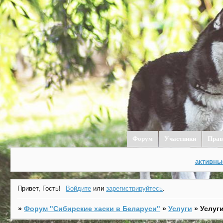
Форум
Участники
Прав
активны
Привет, Гость!
Войдите
или
зарегистрируйтесь
.
»
Форум "Cибирские хаски в Беларуси"
»
Услуги
»
Услуг