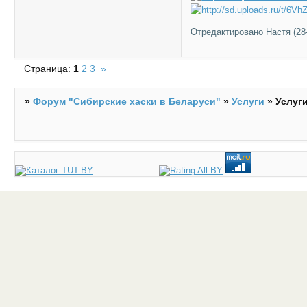
Отредактировано Настя (28-
Страница:
1
2
3
»
»
Форум "Cибирские хаски в Беларуси"
»
Услуги
»
Услуг