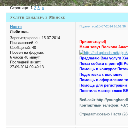
Страница:
1
2
3
»
Услуги хендлера в Минске
Настя
Поделиться
15-07-2014 16:51:36
Любитель
Зарегистрирован
: 15-07-2014
Приветствую!)
Приглашений:
0
Меня зовут Волкова Анас
Сообщений:
40
Провел на форуме:
6 часов 48 минут
Предлагаю Вам услуги Хе
Последний визит:
Показ собаки в ринге(В Р
27-09-2014 09:49:13
Помощь в конкурсе:Питом
Подготовка к выставке
Помощь в оформление ти
Помощь для регистрации 
Посетила мастер класс
Веб-сайт:http://younghand
Контактный телефон: +37
Отредактировано Настя (28-