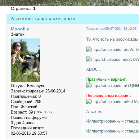
Страница:
1
Анатомия хаски в картинках
Moonlily
Поделиться
09-07-2014 16:12:05
Знаток
То, что есть на российском
ХВОСТ.
Правильный вариант:
Откуда:
Беларусь
Зарегистрирован
: 25-06-2014
Неправильный вариант:
Приглашений:
0
Сообщений:
208
Пол:
Женский
А так же:
Возраст:
39
[1987-05-12]
Провел на форуме:
Иллюстрированный стандарт
3 дня 4 часа
Последний визит:
Иллюстрированный стандарт
02-06-2016 19:50:57