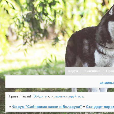
Форум
Участники
Прав
активны
Привет, Гость!
Войдите
или
зарегистрируйтесь
.
»
Форум "Cибирские хаски в Беларуси"
»
Стандарт поро