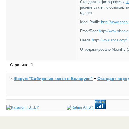
Стандарт в фотографиях
h
разные стати по ссылкам в
где нет.
Ideal Profile
http://www.shca
Front/Rear
http://www.shca.
Heads
http://www.shca.org/
Отредактировано Moonlily (0
Страница:
1
»
Форум "Cибирские хаски в Беларуси"
»
Стандарт поро