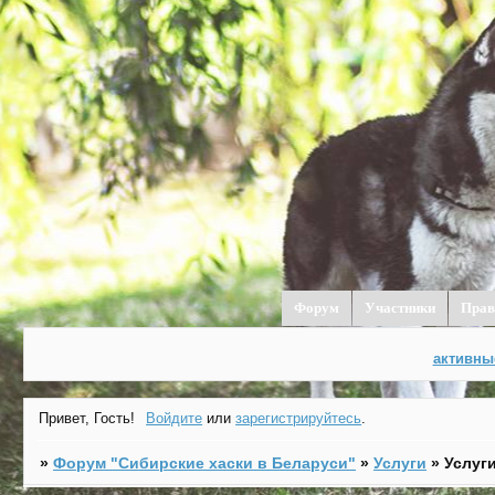
Форум
Участники
Прав
активны
Привет, Гость!
Войдите
или
зарегистрируйтесь
.
»
Форум "Cибирские хаски в Беларуси"
»
Услуги
»
Услуг