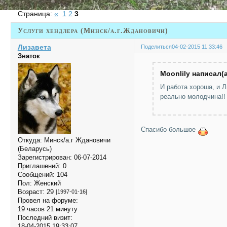
Страница:
«
1
2
3
Услуги хендлера (Минск/а.г.Ждановичи)
Лизавета
Поделиться
04-02-2015 11:33:46
Знаток
Moonlily написал(а
И работа хороша, и Л
реально молодчина!!
Спасибо большое
Откуда:
Минск/а.г Ждановичи
(Беларусь)
Зарегистрирован
: 06-07-2014
Приглашений:
0
Сообщений:
104
Пол:
Женский
Возраст:
29
[1997-01-16]
Провел на форуме:
19 часов 21 минуту
Последний визит:
18-04-2015 19:33:07