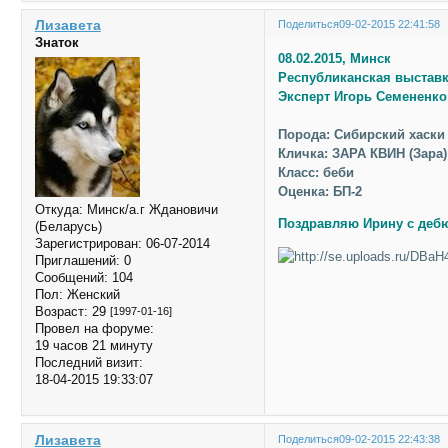
Лизавета
Поделиться
09-02-2015 22:41:58
Знаток
08.02.2015, Минск
Республиканская выставк
Эксперт Игорь Семененко
Порода: Сибирский хаски
Кличка: ЗАРА КВИН (Зара)
Класс: беби
Оценка: БП-2
Откуда:
Минск/а.г Ждановичи
Поздравляю Ирину с дебю
(Беларусь)
Зарегистрирован
: 06-07-2014
Приглашений:
0
Сообщений:
104
Пол:
Женский
Возраст:
29
[1997-01-16]
Провел на форуме:
19 часов 21 минуту
Последний визит:
18-04-2015 19:33:07
Лизавета
Поделиться
09-02-2015 22:43:38