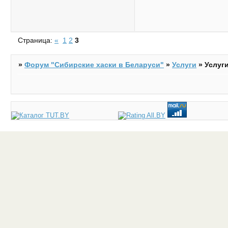
Страница:
«
1
2
3
»
Форум "Cибирские хаски в Беларуси"
»
Услуги
»
Услуг