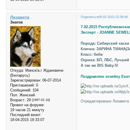
Лизавета
Поделиться
09-02-2015 22:38:49
Знаток
7.02.2015 Республиканска
Эксперт - JOANNE SEWELL
Порода: Сибирский хаски
Кличка: ЗАРИНА ТИАНА(З
Класс: беби
Оценка: БП, ЛБС, Лучший б
А так же BIS Baby-5!
Откуда:
Минск/а.г Ждановичи
(Беларусь)
Поздравляю хозяйку Екат
Зарегистрирован
: 06-07-2014
Приглашений:
0
Сообщений:
104
Пол:
Женский
Возраст:
29
[1997-01-16]
Отредактировано Лизавета (
Провел на форуме:
19 часов 21 минуту
Последний визит:
18-04-2015 19:33:07