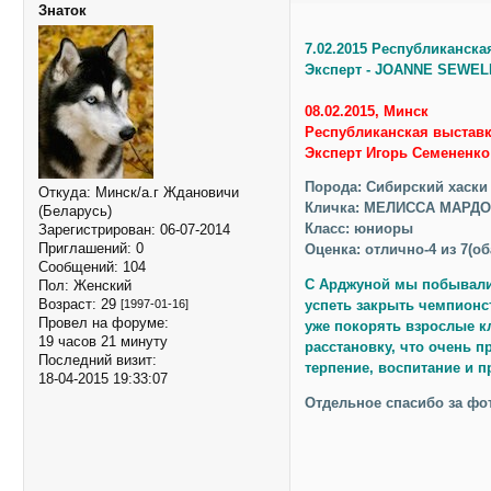
Знаток
7.02.2015 Республиканска
Эксперт - JOANNE SEWELL
08.02.2015, Минск
Республиканская выставк
Эксперт Игорь Семененко
Порода: Сибирский хаски
Откуда:
Минск/а.г Ждановичи
Кличка: МЕЛИССА МАРДО
(Беларусь)
Класс: юниоры
Зарегистрирован
: 06-07-2014
Приглашений:
0
Оценка: отлично-4 из 7(об
Сообщений:
104
С Арджуной мы побывали 
Пол:
Женский
Возраст:
29
[1997-01-16]
успеть закрыть чемпионс
Провел на форуме:
уже покорять взрослые кл
19 часов 21 минуту
расстановку, что очень п
Последний визит:
терпение, воспитание и 
18-04-2015 19:33:07
Отдельное спасибо за фо