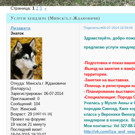
Страница:
1
2
3
»
Услуги хендлера (Минск/а.г.Ждановичи)
Лизавета
Поделиться
06-07-2014 16:59:09
Знаток
Здравствуйте, добро пож
предлагаю услуги хендлер
-Подготовка и показ ваше
-Выезд на занятия к вам(
территории.
-Занятия на выставках.
Откуда:
Минск/а.г Ждановичи
-Помощь в регистрации н
(Беларусь)
- Планирование выставоч
Зарегистрирован
: 06-07-2014
-Специализация: Порода 
Приглашений:
0
Училась у Мухля Анны и О
Сообщений:
104
породам Самоед, Кане ко
Пол:
Женский
Возраст:
29
классе у Вероники Виног
[1997-01-16]
Провел на форуме:
хендлером в конкурсе. Бу
19 часов 21 минуту
Мои контакты: Vel 327-88-
Последний визит:
http://vk.com/liza_and_veg
18-04-2015 19:33:07