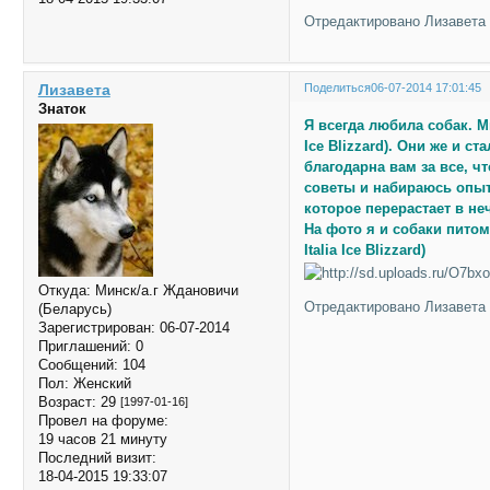
Отредактировано Лизавета (
Лизавета
Поделиться
06-07-2014 17:01:45
Знаток
Я всегда любила собак. 
Ice Blizzard). Они же и 
благодарна вам за все, ч
советы и набираюсь опыт
которое перерастает в не
На фото я и собаки питомн
Italia Ice Blizzard)
Откуда:
Минск/а.г Ждановичи
Отредактировано Лизавета (
(Беларусь)
Зарегистрирован
: 06-07-2014
Приглашений:
0
Сообщений:
104
Пол:
Женский
Возраст:
29
[1997-01-16]
Провел на форуме:
19 часов 21 минуту
Последний визит:
18-04-2015 19:33:07