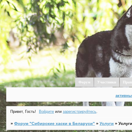
Форум
Участники
Прав
активны
Привет, Гость!
Войдите
или
зарегистрируйтесь
.
»
Форум "Cибирские хаски в Беларуси"
»
Услуги
»
Услуг