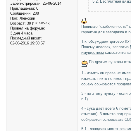
5.2. Бесплатная вязк
Зарегистрирован
: 25-06-2014
Приглашений:
0
Сообщений:
208
Пол:
Женский
Возраст:
39
[1987-05-12]
Понимаю "озабоченность" с
Провел на форуме:
гарантия для заводчика в 
3 дня 4 часа
Последний визит:
Т.к. обсуждаем договор К
02-06-2016 19:50:57
Почему человек, заплатив
имуществом
самостоятель
По другим пунктам отп
1 - изъять он права не им
изымать никто не имеет пр
собаку собираются продава
3 - по этому пункту - есл
п.1)
4 - сука дает всего 6 поме
отменял). 3 помета под при
собирается основывать СВ
5.1 - заводчик может ре