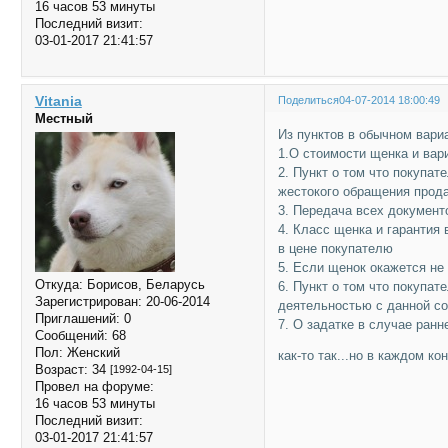
16 часов 53 минуты
Последний визит:
03-01-2017 21:41:57
Vitania
Поделиться
04-07-2014 18:00:49
Местный
Из пунктов в обычном вариа
1.О стоимости щенка и вар
2. Пункт о том что покупат
жестокого обращения прода
3. Передача всех документ
4. Класс щенка и гарантия 
в цене покупателю
5. Если щенок окажется не
Откуда:
Борисов, Беларусь
6. Пункт о том что покупа
Зарегистрирован
: 20-06-2014
деятельностью с данной с
Приглашений:
0
7. О задатке в случае ранн
Сообщений:
68
Пол:
Женский
как-то так...но в каждом к
Возраст:
34
[1992-04-15]
Провел на форуме:
16 часов 53 минуты
Последний визит:
03-01-2017 21:41:57