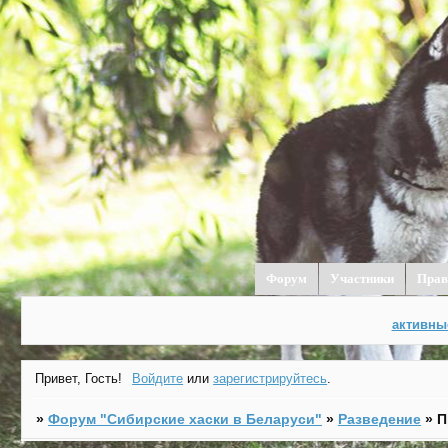
Форум
Участники
Прав
активны
Привет, Гость!
Войдите
или
зарегистрируйтесь
.
»
Форум "Cибирские хаски в Беларуси"
»
Разведение
»
П