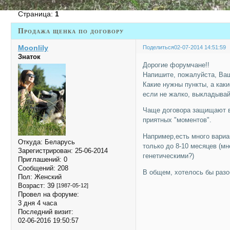
Страница:
1
Продажа щенка по договору
Moonlily
Поделиться
02-07-2014 14:51:59
Знаток
Дорогие форумчане!!
Напишите, пожалуйста, Ваш
Какие нужны пункты, а каки
если не жалко, выкладывай
Чаще договора защищают в 
приятных "моментов".
Например,есть много вариа
Откуда:
Беларусь
только до 8-10 месяцев (мн
Зарегистрирован
: 25-06-2014
генетическими?)
Приглашений:
0
Сообщений:
208
В общем, хотелось бы разо
Пол:
Женский
Возраст:
39
[1987-05-12]
Провел на форуме:
3 дня 4 часа
Последний визит:
02-06-2016 19:50:57