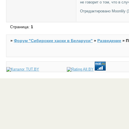
не говорит о том, что в с
Отредактировано Moonlily (1
Страница:
1
»
Форум "Cибирские хаски в Беларуси"
»
Разведение
»
П