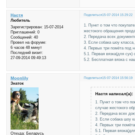
Настя
Поделиться
15-07-2014 15:29:22
Любитель
1. Пункт о том что покупат
Зарегистрирован
: 15-07-2014
жестокого обращения прода
Приглашений:
0
2. Передача всех документ
Сообщений:
40
3. Если собака шоу класса,
Провел на форуме:
6 часов 48 минут
4. Первых три помёта под 
Последний визит:
5.1. Первая вязка(для сук)
27-09-2014 09:49:13
5.2. Бесплатная вязка с н
Moonlily
Поделиться
15-07-2014 15:56:19
Знаток
Настя написал(а):
1. Пункт о том что п
случае жестокого об
2. Передача всех до
3. Если собака шоу к
4. Первых три помёт
5.1. Первая вязка(дл
Откуда:
Беларусь