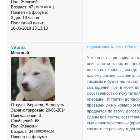
Пол:
Женский
Возраст:
47
[1979-05-01]
Провел на форуме:
3 дня 19 часов
Последний визит:
18-06-2018 13:13:13
Vitania
Поделиться
04-07-2014 17:50:49
Местный
У меня есть три варианта д
описывается качество щенка
щенка пет класса ,там где
нашему закону заставить по
таковым и будет являться)
совладении. Т.е. в моем д
собственностью покупателя
операции. И третий договор
Откуда:
Борисов, Беларусь
проверен уже у новых хозя
Зарегистрирован
: 20-06-2014
продается по этому договор
Приглашений:
0
сданы все тесты, естестве
Сообщений:
68
были заинтересованы (при
Пол:
Женский
каждого по разному в догов
Возраст:
34
[1992-04-15]
Провел на форуме: