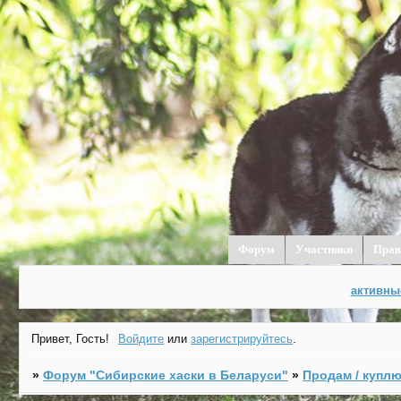
Форум
Участники
Прав
активны
Привет, Гость!
Войдите
или
зарегистрируйтесь
.
»
Форум "Cибирские хаски в Беларуси"
»
Продам / куплю