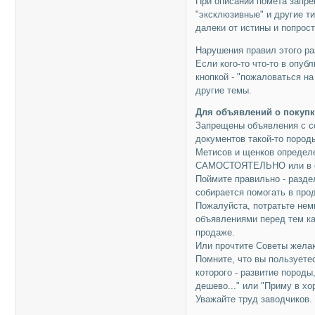
При описании помета запре
"эксклюзивные" и другие т
далеки от истины и попрос
Нарушения правил этого ра
Если кого-то что-то в опу
кнопкой - "пожаловаться н
другие темы.
Для объявлений о покупк
Запрещены объявления с с
документов такой-то пород
Метисов и щенков определе
САМОСТОЯТЕЛЬНО или в о
Поймите правильно - разде
собирается помогать в про
Пожалуйста, потратьте нем
объявлениями перед тем ка
продаже.
Или прочтите Советы жела
Помните, что вы пользуе
которого - развитие пород
дешево..." или "Приму в х
Уважайте труд заводчиков.