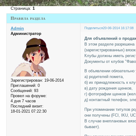
Страница:
1
Правила раздела
Admin
Поделиться
20-06-2014 16:17:08
Администратор
Для объявлений о прода
В этом разделе разрешена
(зарегистрированных) вязок
Клубы должны иметь регис
Документы от клубов "Фаво
В объявлении обязательно 
а) родителей помета,
Зарегистрирован
: 19-06-2014
б) их принадлежность к клу
Приглашений:
0
в) дату рождения щенков,
Сообщений:
93
г) фотографии щенков (жел
Провел на форуме:
д) контактный телефон, эл
4 дня 7 часов
Последний визит:
При упоминании титулов р
18-01-2021 07:22:30
они получены (FCI, IKU, UCI 
В случае внеплановых вязо
бывает).