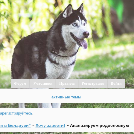
Форум
Участники
Правила
Регистрация
Войти
активные темы
зарегистрируйтесь
.
и в Беларуси"
»
Хочу завести!
»
Анализируем родословную