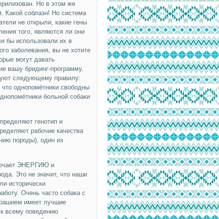
рилизован. Но в этом же
. Какой соблазн! Но система
тели не открыли, какие гены
ения того, являются ли они
ли бы использовали их в
ого заболевания, вы не хотите
орые могут давать
е вашу бридинг-программу.
едуют следующему правилу:
, что однопомётники свободны
 однопомётники больной собаки
определяют генотип и
пределяют рабочие качества
нию породы), один из
ключает ЭНЕРГИЮ и
ода. Это не значит, что наши
ли исторически
аботу. Очень часто собака с
трашием имеет лучшие
ск всему поведению