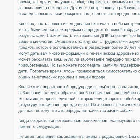
время, как другие получают собак, например, с прямыми шея
из поколения в поколение. Другие же потрясающую рабочую 
исследованные записи раскроют вам, является ли предполага
Конечно, часть вашего исследования включает в себя контроль
тесты были сделаны их предкам на предмет болезней твёрдых 
результатами. Возможность тестирования ДНК на различные б
вещь в кинологии. Ожидайте столкнуться с трудностями изуче
предков, которые использовались в разведении более 10 лет н
могут дать вам много информации о генетическом здоровье их
может рассказать вам, было ли заболевание передано по насл
приобретённым. Но вы можете проследить, были ли подверже
дети. Потратьте время, чтобы познакомиться самостоятельно 
общих генетических проблем в вашей породе.
Знание этих вероятностей предупредит серьёзных заводчиков, 
заболевания следует обратить особое внимание при подборе п
же, мы ищем производителей, которые олицетворяют собой ха
структуру и движения, прежде всего. Но хорошее генетическое
для нас, потому что это определяет качество жизни собаки.
Когда создаётся аннотированная родословная планируемого п
помнят о следующем:
Не имеет значения, как знамениты имена в родословной. Без сп