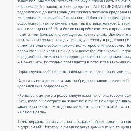
животного. Мы можем отмечать рабочую способность собаки в
информацией в нашем втором средстве – АННОТИРОВАННОЙ 
родословную до пяти колен для каждого партнёра предполагае
исследования и записывайте как можно больше информации о 
родословной, как положительное, так и отрицательное. В этом 
часы исследований. Чем ближе вы приближаетесь к предпола
помёта, тем больше информации вы хотите знать. Включайте 
возможно, из бридер-триады на каждую собаку в родословной.
самостоятельно собак и потомство, которое они произвели. Н
положительные черты или же они несут фенотипический недос
определённое животное очевидно препотентно на правильные 
А может быть, постоянно проявляется в потомстве какой-либо
Верьте лучше собственным наблюдениям, чем словам или, ещ
Один из самых успешных мастер-бридеров нашего времени Пэт
исследования родословных:
«Когда вы смотрите в родословную животного, она говорит вам
быть, когда вы смотрите на животное в ринге или ещё где-нибуд
каким оно кажется. А когда вы смотрите на его потомков, это 
на самом деле».
Таким образом, записывая черты каждой собаки в родословной
внутри линий. Некоторые линии покажут доминантную тенденци