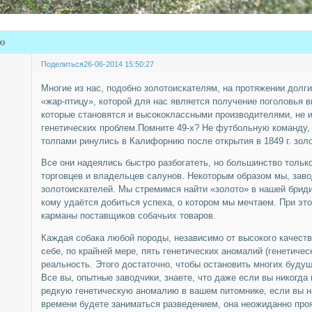
ю
Поделиться
26-06-2014 15:50:27
Многие из нас, подобно золотоискателям, на протяжении долги
«жар-птицу», которой для нас является получение поголовья 
которые становятся и высококлассными производителями, не
генетических проблем.Помните 49-х? Не футбольную команду, 
толпами ринулись в Калифорнию после открытия в 1849 г. золота
Все они надеялись быстро разбогатеть, но большинство толь
торговцев и владельцев салунов. Некоторым образом мы, заво
золотоискателей. Мы стремимся найти «золото» в нашей брид
кому удаётся добиться успеха, о котором мы мечтаем. При э
карманы поставщиков собачьих товаров.
Каждая собака любой породы, независимо от высокого качества
себе, по крайней мере, пять генетических аномалий (генетичес
реальность. Этого достаточно, чтобы остановить многих будущ
Все вы, опытные заводчики, знаете, что даже если вы никогда
редкую генетическую аномалию в вашем питомнике, если вы н
времени будете заниматься разведением, она неожиданно проя