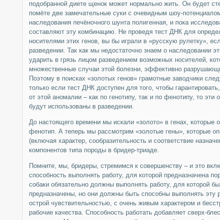
подобранной диете щенок может нормально жить. Он будет сте
помёте две замечательные суки с очевидным шоу-потенциалом
наследования печёночного шунта полигенная, и пока исследова
составляют эту комбинацию. Не проведя тест ДНК для определ
носителями этих генов, вы бы играли в «русскую рулетку», ес
разведении. Так как мы недостаточно знаем о наследовании эт
ударить в грязь лицом разведением возможных носителей, кот
множественные случаи этой болезни, эффективно разрушающи
Поэтому в поисках «золотых генов» грамотные заводчики сл
только если тест ДНК доступен для того, чтобы гарантировать
от этой аномалии – как по генотипу, так и по фенотипу, то эти
будут использованы в разведении.
До настоящего времени мы искали «золото» в генах, которые 
фенотип. А теперь мы рассмотрим «золотые гены», которые о
(включая характер, сообразительность и соответствие назначе
компонентов типа породы в бридер-триаде.
Помните, мы, бридеры, стремимся к совершенству – и это в
способность выполнять работу, для которой предназначена пор
собаки обязательно должны выполнять работу, для которой бы
предназначены, но они должны быть способны выполнять эту р
острой чувствительностью, с очень живым характером и бесс
рабочие качества. Способность работать добавляет сверх-бле