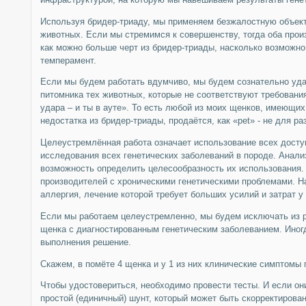
Используя бридер-триаду, мы применяем безжалостную объект
животных. Если мы стремимся к совершенству, тогда оба про
как можно больше черт из бридер-триады, насколько возможно
темперамент.
Если мы будем работать вдумчиво, мы будем сознательно уда
питомника тех животных, которые не соответствуют требовани
удара – и ты в ауте». То есть любой из моих щенков, имеющих
недостатка из бридер-триады, продаётся, как «pet» - не для ра
Целеустремлённая работа означает использование всех досту
исследования всех генетических заболеваний в породе. Анализ
возможность определить целесообразность их использования.
производителей с хроническими генетическими проблемами. Н
аллергия, лечение которой требует больших усилий и затрат 
Если мы работаем целеустремленно, мы будем исключать из 
щенка с диагностированным генетическим заболеванием. Иног
выполнения решение.
Скажем, в помёте 4 щенка и у 1 из них клинические симптомы 
Чтобы удостовериться, необходимо провести тесты. И если он
простой (единичный) шунт, который может быть скорректирован