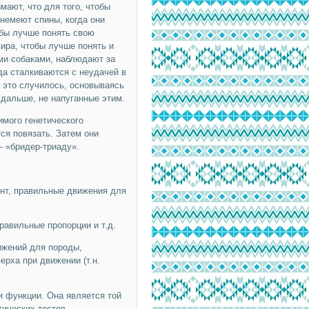
имают, что для того, чтобы
немеют спины, когда они
обы лучше понять свою
ира, чтобы лучше понять и
ми собаками, наблюдают за
да сталкиваются с неудачей в
 это случилось, основываясь
дальше, не напуганные этим.
мого генетического
ся повязать. Затем они
– «бридер-триаду».
ент, правильные движения для
равильные пропорции и т.д.
ижений для породы,
рха при движении (т.н.
и функции. Она является той
ических тестов.