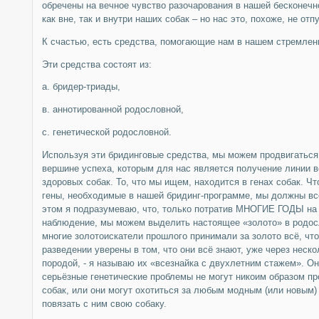
обречены на вечное чувство разочарования в нашей бесконечн
как вне, так и внутри наших собак – но нас это, похоже, не отпу
К счастью, есть средства, помогающие нам в нашем стремлен
Эти средства состоят из:
а. бридер-триады,
в. аннотированной родословной,
с. генетической родословной.
Используя эти бридинговые средства, мы можем продвигаться
вершине успеха, которым для нас является получение линии 
здоровых собак. То, что мы ищем, находится в генах собак. Ч
гены, необходимые в нашей бридинг-программе, мы должны всё
этом я подразумеваю, что, только потратив МНОГИЕ ГОДЫ на 
наблюдение, мы можем выделить настоящее «золото» в родосл
многие золотоискатели прошлого принимали за золото всё, что 
разведении уверены в том, что они всё знают, уже через неско
породой, - я называю их «всезнайка с двухлетним стажем». Он
серьёзные генетические проблемы не могут никоим образом пр
собак, или они могут охотиться за любым модным (или новым)
повязать с ним свою собаку.