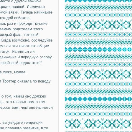
месте с другой важной
родословной. Увеличьте
мой вязки. Теперь начинайте
каждой собаке в
как раз и проходят многие
гаемым родителям этого
каждый факт, который
 Когда возможно, обследуйте
есут ли эти животные общие
таток. Является ли
движения и породную голову.
 серьёзный недостаток?
ё хуже, молве.
 Троттер сказала по поводу
 о том, каким оно должно
ь, это говорит вам о том,
говорит вам, чем оно является
, вы увидите тенденции
ю плавного развития, в то