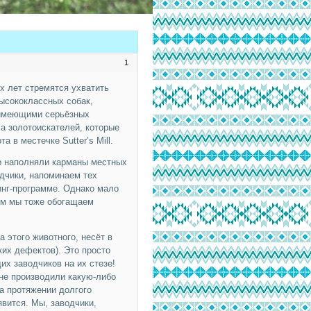
1
х лет стремятся ухватить
высококлассных собак,
 имеющими серьёзных
а золотоискателей, которые
 в местечке Sutter’s Mill.
ко наполняли карманы местных
дчики, напоминаем тех
инг-программе. Однако мало
том мы тоже обогащаем
 этого животного, несёт в
ких дефектов). Это просто
их заводчиков на их стезе!
 не производили какую-либо
а протяжении долгого
вится. Мы, заводчики,