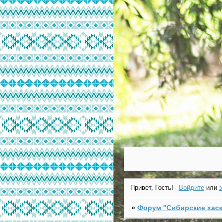
Привет, Гость!
Войдите
или
»
Форум "Cибирские хаск