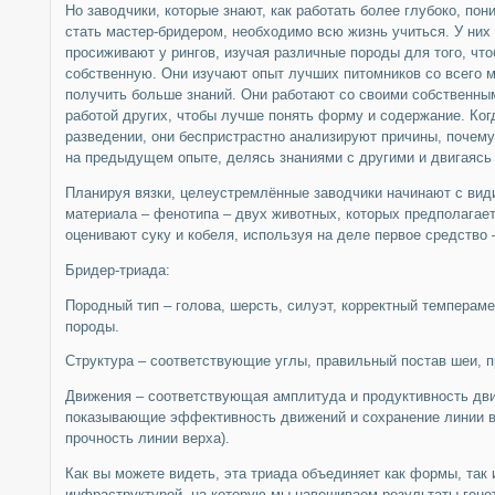
Но заводчики, которые знают, как работать более глубоко, пон
стать мастер-бридером, необходимо всю жизнь учиться. У них 
просиживают у рингов, изучая различные породы для того, чт
собственную. Они изучают опыт лучших питомников со всего м
получить больше знаний. Они работают со своими собственны
работой других, чтобы лучше понять форму и содержание. Ког
разведении, они беспристрастно анализируют причины, почему
на предыдущем опыте, делясь знаниями с другими и двигаясь 
Планируя вязки, целеустремлённые заводчики начинают с види
материала – фенотипа – двух животных, которых предполагает
оценивают суку и кобеля, используя на деле первое средство 
Бридер-триада:
Породный тип – голова, шерсть, силуэт, корректный темперам
породы.
Структура – соответствующие углы, правильный постав шеи, п
Движения – соответствующая амплитуда и продуктивность дв
показывающие эффективность движений и сохранение линии ве
прочность линии верха).
Как вы можете видеть, эта триада объединяет как формы, так 
инфраструктурой, на которую мы навешиваем результаты генет