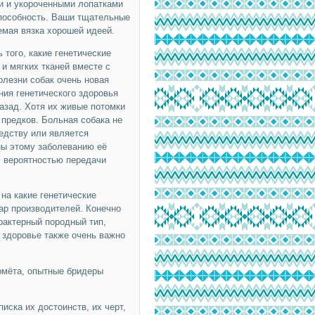
ми и укороченными лопатками
способность. Ваши тщательные
емая вязка хорошей идеей.
 того, какие генетические
и мягких тканей вместе с
олезни собак очень новая
ния генетического здоровья
азад. Хотя их живые потомки
 предков. Больная собака не
едству или является
ны этому заболеванию её
с вероятностью передачи
на какие генетические
ар производителей. Конечно
рактерный породный тип,
 здоровье также очень важно
омёта, опытные бридеры
иска их достоинств, их черт,