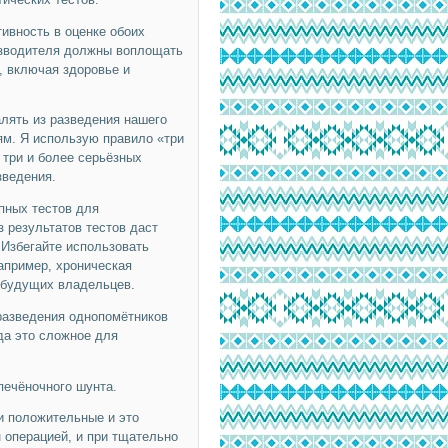
ивность в оценке обоих
изводителя должны воплощать
, включая здоровье и
лять из разведения нашего
ям. Я использую правило «три
 три и более серьёзных
зведения.
пных тестов для
 результатов тестов даст
 Избегайте использовать
апример, хроническая
у будущих владельцев.
разведения однопомётников
да это сложное для
печёночного шунта.
и положительные и это
 операцией, и при тщательно