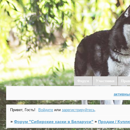
Форум
Участники
Прав
активны
Привет, Гость!
Войдите
или
зарегистрируйтесь
.
»
Форум "Cибирские хаски в Беларуси"
»
Продам / Куплю 