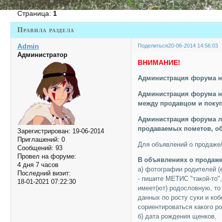
Страница:
1
Правила раздела
Admin
Поделиться
20-06-2014 14:56:03
Администратор
ВНИМАНИЕ!
Администрация форума н
Администрация форума не
между продавцом и покуп
Администрация форума л
продаваемых пометов, об
Зарегистрирован
: 19-06-2014
Приглашений:
0
Для объявлений о продаже/
Сообщений:
93
Провел на форуме:
В объявлениях о продаже
4 дня 7 часов
а) фотографии родителей (е
Последний визит:
- пишите МЕТИС "такой-то"
18-01-2021 07:22:30
имеет(ют) родословную, то 
данных по росту суки и ко
сориентироваться какого р
б) дата рождения щенков,