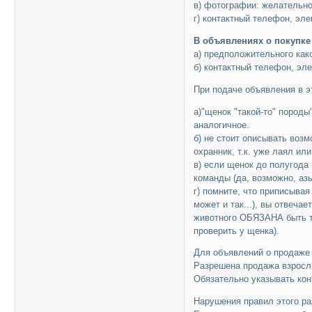
в) фотографии: желательно
г) контактный телефон, эл
В объявлениях о покупке
а) предположительного как
б) контактный телефон, эл
При подаче объявления в э
а)"щенок "такой-то" породы"
аналогичное.
б) не стоит описывать воз
охранник, т.к. уже лаял ил
в) если щенок до полугода 
команды (да, возможно, азы
г) помните, что приписыва
может и так...), вы отвеча
животного ОБЯЗАНА быть т
проверить у щенка).
Для объявлений о продаже 
Разрешена продажа взрослы
Обязательно указывать кон
Нарушения правил этого ра