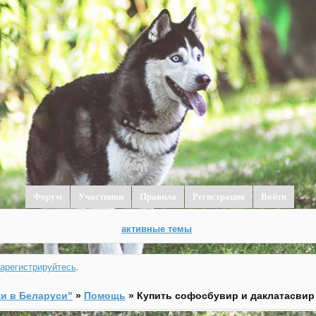
Форум
Участники
Правила
Регистрация
Войти
активные темы
зарегистрируйтесь
.
и в Беларуси"
»
Помощь
»
Купить софосбувир и даклатасвир