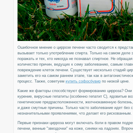
Ошибочное мнение о циррозе печени часто сводится к предста
вызывает только употребление спирта. Только на самом деле э
поражать и тех, кто никогда не познавал спиртное. Не обраща
количество причин, ведущих к сему заболеванию, самым гла
повреждение клеток печени. Существует несколько стадий цир
заметить его на самом раннем этапе, так как в антагонистиче
процесс. Также, советуем
купить софосбувир
по низкой цене.
Какие же факторы способствуют формированию цирроза? Они 
курение, вирусные гепатиты (особенно гепатит C), ядовитые во
генетические предрасположенности, желчнокаменную болезнь
и даже смутные причины. Только часто заболевание идет без 
незначительными проявлениями, что делает его рискованным.
Первые признаки цирроза могут включать боли в правом подре
печени, венные "звездочки" на коже, синяки на ладонях. Впро