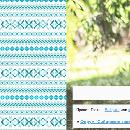
Привет, Гость!
Войдите
или
»
Форум "Cибирские хаск