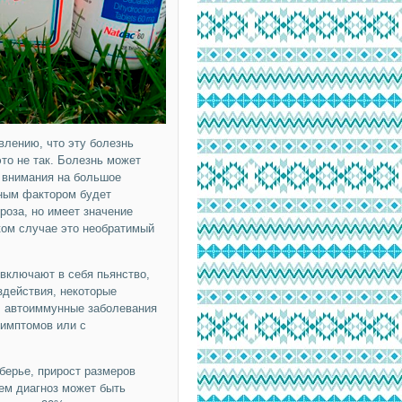
влению, что эту болезнь
то не так. Болезнь может
я внимания на большое
вным фактором будет
роза, но имеет значение
ском случае это необратимый
включают в себя пьянство,
здействия, некоторые
, автоиммунные заболевания
симптомов или с
берье, прирост размеров
чем диагноз может быть