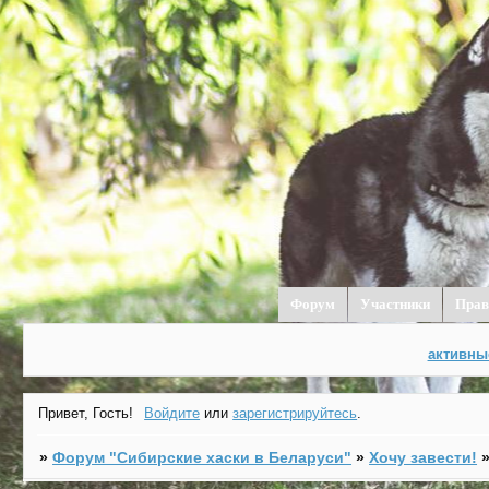
Форум
Участники
Прав
активны
Привет, Гость!
Войдите
или
зарегистрируйтесь
.
»
Форум "Cибирские хаски в Беларуси"
»
Хочу завести!