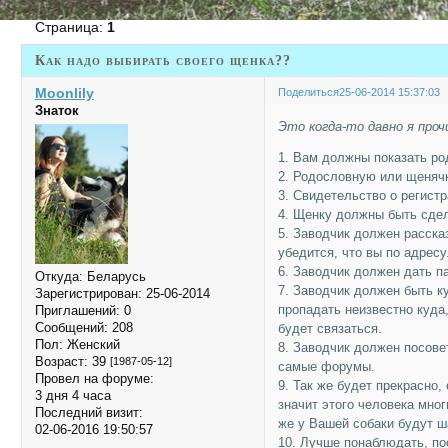
Страница:
1
Как надо выбирать своего щенка??
Moonlily
Поделиться
25-06-2014 15:37:03
Знаток
Это когда-то давно я проч
1. Вам должны показать ро
2. Родословную или щеняч
3. Свидетельство о регистр
4. Щенку должны быть сдел
5. Заводчик должен расска
убедится, что вы по адресу
6. Заводчик должен дать 
Откуда:
Беларусь
7. Заводчик должен быть к
Зарегистрирован
: 25-06-2014
пропадать неизвестно куда
Приглашений:
0
Сообщений:
208
будет связаться.
Пол:
Женский
8. Заводчик должен посове
Возраст:
39
[1987-05-12]
самые форумы.
Провел на форуме:
9. Так же будет прекрасно,
3 дня 4 часа
значит этого человека мног
Последний визит:
же у Вашей собаки будут ш
02-06-2016 19:50:57
10. Лучше понаблюдать, п