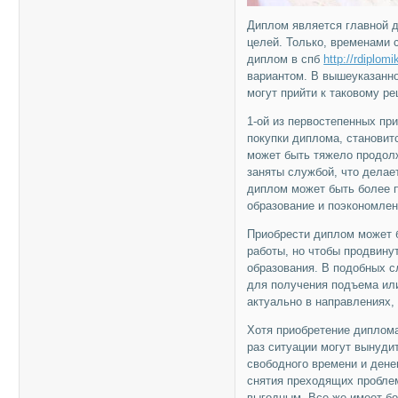
Диплом является главной 
целей. Только, временами 
диплом в спб
http://rdiplo
вариантом. В вышеуказанно
могут прийти к таковому р
1-ой из первостепенных пр
покупки диплома, станови
может быть тяжело продолж
заняты службой, что делае
диплом может быть более п
образование и поэкономлен
Приобрести диплом может б
работы, но чтобы продвину
образования. В подобных 
для получения подъема ил
актуально в направлениях,
Хотя приобретение диплом
раз ситуации могут вынуди
свободного времени и дене
снятия преходящих проблем
выгодным. Все же имеет бо