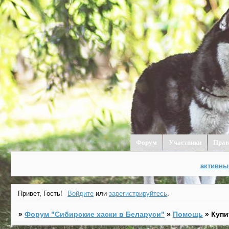
Форум
Участники
Прав
активны
Привет, Гость!
Войдите
или
зарегистрируйтесь
.
»
Форум "Cибирские хаски в Беларуси"
»
Помощь
»
Купи