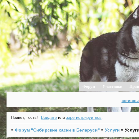
Форум
Участники
Прав
активны
Привет, Гость!
Войдите
или
зарегистрируйтесь
.
»
Форум "Cибирские хаски в Беларуси"
»
Услуги
»
Услуг