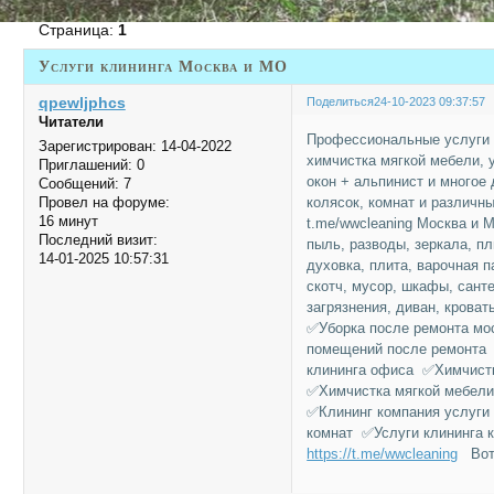
Страница:
1
Услуги клининга Москва и МО
qpewljphcs
Поделиться
24-10-2023 09:37:57
Читатели
Профессиональные услуги 
Зарегистрирован
: 14-04-2022
химчистка мягкой мебели, 
Приглашений:
0
окон + альпинист и многое
Сообщений:
7
колясок, комнат и различны
Провел на форуме:
16 минут
t.me/wwcleaning Москва и М
Последний визит:
пыль, разводы, зеркала, пл
14-01-2025 10:57:31
духовка, плита, варочная п
скотч, мусор, шкафы, санте
загрязнения, диван, крова
✅Уборка после ремонта мо
помещений после ремонта 
клининга офиса ✅Химчистк
✅Химчистка мягкой мебели
✅Клининг компания услуги
комнат ✅Услуги клининга к
https://t.me/wwcleaning
Вот