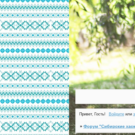
Привет, Гость!
Войдите
или
»
Форум "Cибирские хаск