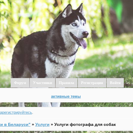
Форум
Участники
Правила
Регистрация
Войти
активные темы
зарегистрируйтесь
.
и в Беларуси"
»
Услуги
»
Услуги фотографа для собак