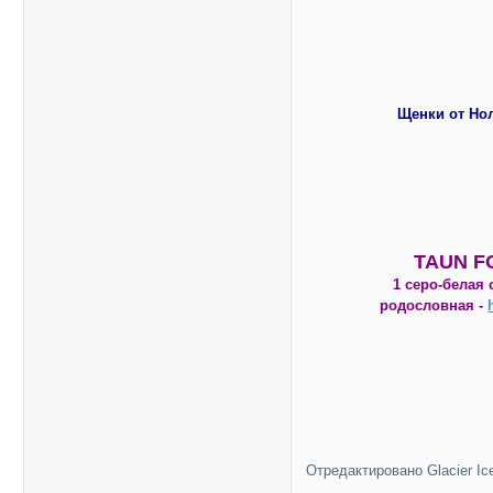
Щенки от Но
TAUN F
1 серо-белая 
родословная -
Отредактировано Glacier Ice