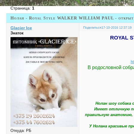
Страница:
1
Нолан - Royal Style WALKER WILLIAM PAUL - открыт 
Glacier Ice
Поделиться
17-10-2016 12:37:19
Знаток
ROYAL S
h
В родословной соб
Нолан шоу собака
Имеет отличную пи
правильную анатомию, 
У Нолана красивые п
Откуда:
РБ