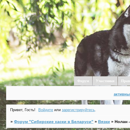
Форум
Участники
Прав
активны
Привет, Гость!
Войдите
или
зарегистрируйтесь
.
»
Форум "Cибирские хаски в Беларуси"
»
Вязки
»
Нолан 