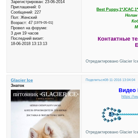
Зарегистрирован
: 23-06-2014
Приглашений:
0
Best Puppy,1*JCA
Сообщений:
227
Нолан
Пол:
Женский
Ко
Возраст:
47
[1979-05-01]
М
Провел на форуме:
3 дня 19 часов
Контактные т
Последний визит:
18-06-2018 13:13:13
E
Отредактировано Glacier Ice
Glacier Ice
Поделиться
08-11-2016 13:04:04
Знаток
Видео
https://
Отредактировано Glacier Ice