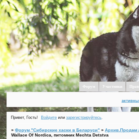
Форум
Участники
Прав
активны
Привет, Гость!
Войдите
или
зарегистрируйтесь
.
»
Форум "Cибирские хаски в Беларуси"
»
Архив.Продам /
Wallace Of Nordica, питомник Mechta Detstva