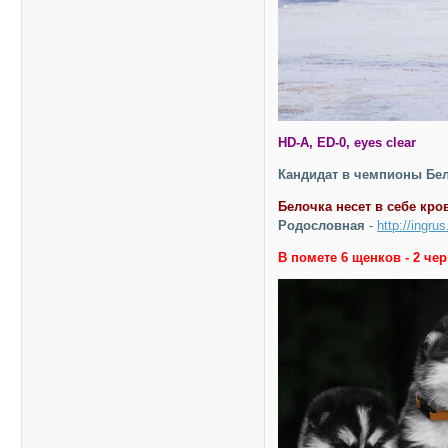
HD-A, ED-0, eyes clear
Кандидат в чемпионы Бел
Белочка несет в себе кро
Родословная
-
http://ingru
В помете 6 щенков - 2 че